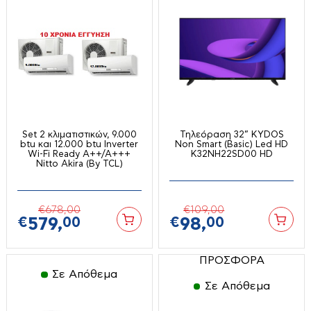
Ράβδοι
Φουρνάκια-ρομποτάκια
Σεσουάρ-Ισιωτικά κλπ
Χύτρες ταχύτητος
Σίδερα Ατμού
Ψύκτες νερού
Τοστιέρες-σαντουϊτσιέρες-βαφλιέρες
Επαγγελματικός & Ξενοδοχειακός
Φραπιέρες
Εξοπλισμός
Φρυγανιέρες
Γύροι
Φριτέζες-Air Fryers
Set 2 κλιματιστικών, 9.000
Τηλεόραση 32” KYDOS
btu και 12.000 btu Inverter
Non Smart (Basic) Led HD
Διάφορα
Wi-Fi Ready Α++/Α+++
K32NH22SD00 HD
Nitto Akira (By TCL)
Ζυγαριές
Πλατό
€
678,
00
€
109,
00
Εργαλεία Μπαταρίας
Καταψύκτες
€
579,
00
€
98,
00
Μικροκυμάτων
Set εργαλείων
ΠΡΟΣΦΟΡΑ
Παγομηχανές
Αεροσυμπιεστές
Σε Απόθεμα
Σεσουάρ
Σε Απόθεμα
Αναδευτήρες
Τοστιέρες
Γωνιακοί τροχοί