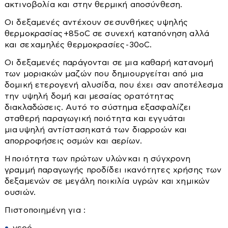
ακτινοβολία και στην θερμική αποσύνθεση.
Συρταριέρες
Οι δεξαμενές αντέχουν σε συνθήκες υψηλής
Αντλίες
Τουαλέτες-κονσόλες
θερμοκρασίας +85οC σε συνεχή καταπόνηση αλλά
Τραπεζάκια Σαλονιού
και σε χαμηλές θερμοκρασίες -30οC.
Διάφορα εξαρτήματα
Τραπεζαριες
Οι δεξαμενές παράγονται σε μια καθαρή κατανομή
Βενζιναντλίες
των μοριακών μαζών που δημιουργείται από μια
Τραπέζια
Βυθιζόμενες
δομική ετερογενή αλυσίδα, που έχει σαν αποτέλεσμα
Επιφάνειας
την υψηλή δομή και μεσαίας ορατότητας
Αγροτικά
διακλαδώσεις. Αυτό το σύστημα εξασφαλίζει
Πιεστικά Δοχεία
σταθερή παραγωγική ποιότητα και εγγυάται
Πιεστικά Συγκροτήματα
μια υψηλή αντίσταση κατά των διαρροών και
Αλυσοπρίονα
απορροφήσεις οσμών και αερίων.
Αναλώσιμα
Η ποιότητα των πρώτων υλών και η σύγχρονη
Δοχεία αποθήκευσης λαδιού-κρασιού
γραμμή παραγωγής προδίδει ικανότητες χρήσης των
Ελαιοραβδιστικά
δεξαμενών σε μεγάλη ποικιλία υγρών και χημικών
Μικροσυσκευές
ουσιών.
Εργαλεία χειρός
Πιστοποιημένη για :
Είδη Ποτίσματος-λάστιχα
Αποχυμωτές-στίφτες
Θαμνοκοπτικά