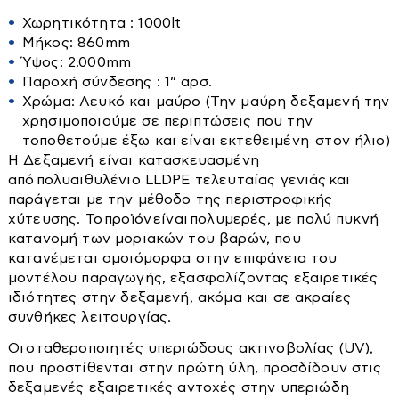
Είδη Εξοχής - Εποχιακά
Πολύφωτα
χημικά
Ερμάρια
Χωρητικότητα : 1000lt
Η δεξαμενή έχει στο πλαϊνό της διαγράμμιση
Μήκος: 860mm
Πορτατίφ
Καθρέπτες
Set επίπλων
χωρητικότητας σε λίτρα (ογκομέτρηση) η οποία είναι
Ύψος: 2.000mm
Πρίζες-διακόπτες
Καλόγεροι
ενδεικτική.
Αποθήκες-μπαούλα-σκίαστρα
Παροχή σύνδεσης : 1” αρσ.
ΕΓΓΥΗΣΗ : 5 ΧΡΟΝΙA
Προβολείς
Χρώμα: Λευκό και μαύρο (Την μαύρη δεξαμενή την
Καναπέδες
Διάφορα είδη εξοχής
χρησιμοποιούμε σε περιπτώσεις που την
Σποτ
Καρέκλες
Καρέκλες-Πολυθρόνες-Σκαμπό
τοποθετούμε έξω και είναι εκτεθειμένη στον ήλιο)
Κρεβάτια-Στρώματα
Ταινίες Led
Κομοδίνα
Η Δεξαμενή είναι κατασκευασμένη
Κιόσκια
από πολυαιθυλένιο LLDPE τελευταίας γενιάς και
Τοίχου
Κρεβάτια
Κούνιες
Κρεβάτια
παράγεται με την μέθοδο της περιστροφικής
Κουρτινόξυλα
Ντουλάπες
χύτευσης. Το προϊόν είναι πολυμερές, με πολύ πυκνή
Στρώματα
κατανομή των μοριακών του βαρών, που
Μαξιλάρια-Καλύμματα-Παπλώματα
Ξαπλώστρες
κατανέμεται ομοιόμορφα στην επιφάνεια του
Ντουλάπες-Ραφιέρες
Ομπρέλες
μοντέλου παραγωγής, εξασφαλίζοντας εξαιρετικές
Δεξαμενές
ιδιότητες στην δεξαμενή, ακόμα και σε ακραίες
Παπουτσοθήκες
Παγκάκια
συνθήκες λειτουργίας.
Πολυθρόνες
Τραπέζια
Βαρέλια
Οι σταθεροποιητές υπεριώδους ακτινοβολίας (UV),
Σκαμπό
Μπιτόνια
που προστίθενται στην πρώτη ύλη, προσδίδουν στις
Στρώματα
δεξαμενές εξαιρετικές αντοχές στην υπεριώδη
Βυτία