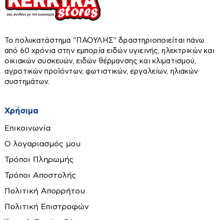
Πιστόλι θερμού αέρα
Θερμοστάτες χώρου
Πιστόλια βαφής
Κυκλοφορητές
Πλάνες
Σκούπες στάχτης
Το πολυκατάστημα ''ΠΑΟΥΛΗΣ'' δραστηριοποιείται πάνω
Πλυστικά
Χαλιά-Διακοσμητικά-Είδη Δώρων
από 60 χρόνια στην εμπορία ειδών υγιεινής, ηλεκτρικών και
Σώματα - Funcoil
οικιακών συσκευών, ειδών θέρμανσης και κλιματισμού,
Πολυεργαλεία
Τζάκια αερόθερμα
Ταπέτα
αγροτικών προϊόντων, φωτιστικών, εργαλείων, ηλιακών
Ρούτερ
συστημάτων.
Τζάκια υδραυλικά-νερού
Χαλιά
Σέγες-Σπαθοσέγες
Παραβάν
Χρήσιμα
Ταινιολειαντήρες
Πίνακες
Τριβεία
Εργαλεία χειρός
Επικοινωνία
Τροχιστικά
Ο λογαριασμός μου
Αλφάδια-Laser
Φακοί
Τρόποι Πληρωμής
Αναδευτήρες
Φορτιστές-Καλώδια
Τρόποι Αποστολής
Ανιχνευτές
Φυσητήρες
Πολιτική Απορρήτου
Ατσαλίνες
Πολιτική Επιστροφών
Πλακάκια - Επένδυση Τοίχων
Βεντούζες τζαμιού