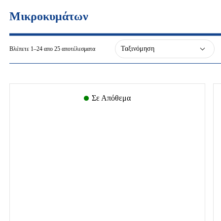
Μικροκυμάτων
Βλέπετε 1–24 απο 25 αποτέλεσματα
Σε Απόθεμα
λα
Είδη Εξοχής -
Κρεβάτια-
Εποχιακά
Στρώματα