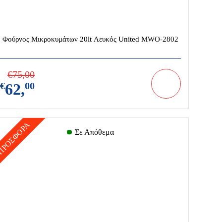
Φούρνος Μικροκυμάτων 20lt Λευκός United MWO-2802
€
75,
00
€
62,
00
ΠΡΟΣΦΟΡΑ
Σε Απόθεμα