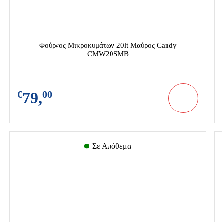
Φούρνος Μικροκυμάτων 20lt Μαύρος Candy
CMW20SMB
€
79,
00
Σε Απόθεμα
τικά
Είδη Θέρμανσης
Αφυγραντήρες-
Ιονιστές