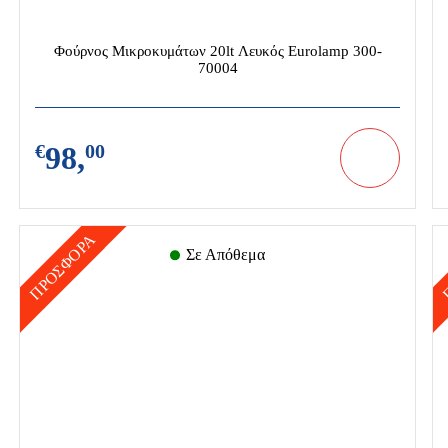
Φούρνος Μικροκυμάτων 20lt Λευκός Eurolamp 300-
70004
ικά
Μικροσυσκευές
Οικιακές Συσκευές
€
98,
00
ΠΡΟΣΦΟΡΑ
Σε Απόθεμα