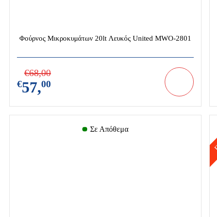
Φούρνος Μικροκυμάτων 20lt Λευκός United MWO-2801
€
68,
00
€
57,
00
τικός &
Εργαλεία
Ηλεκτρικά
ειακός
Μπαταρίας
Εργαλεία
Σε Απόθεμα
σμός