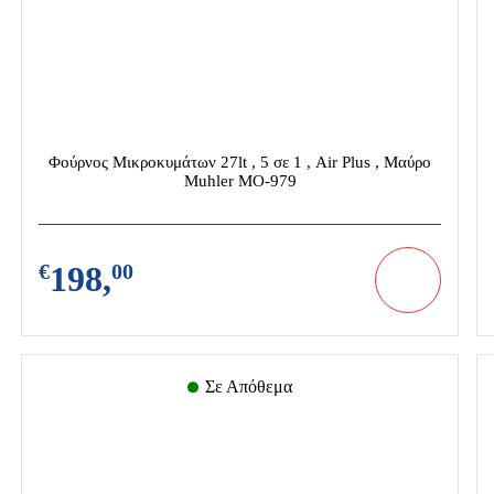
ια -
Είδη Ατομικής
Σιδηρικά
 Τοίχων
Προστασίας
Φούρνος Μικροκυμάτων 27lt , 5 σε 1 , Air Plus , Μαύρο
Muhler MO-979
€
198,
00
Σε Απόθεμα