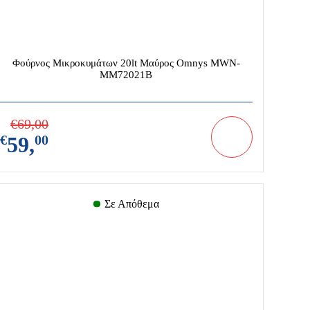
Φούρνος Μικροκυμάτων 20lt Μαύρος Omnys MWN-
MM72021B
€
69,
00
€
59,
00
Σε Απόθεμα