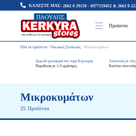
ΚΑΛΕΣΤΕ ΜΑΣ:
2662 0 29150 - 6977159452
&
2662 0 22
Προϊοντα
Όλα τα προϊόντα
/
Οικιακές Συσκευές
/ Μικροκυμάτων
Δωρεάν μεταφορά στο νομό Κέρκυρας
Αποστολή σε όλη
Παράδοση σε 1-5 εργάσιμες
Κατόπιν συνεννό
Ηλεκτρικές
Κλιματιστικά
Ανεμισ
Συσκευές
Μικροκυμάτων
25 Προϊόντα