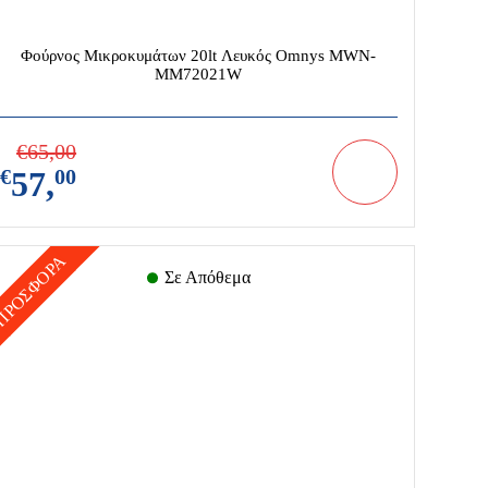
Ταινιολειαντήρες
Φούρνος Μικροκυμάτων 20lt Λευκός Omnys MWN-
Τριβεία
MM72021W
Τροχιστικά
Φακοί
€
65,
00
Φορτιστές-Καλώδια
€
57,
00
Φυσητήρες
ΠΡΟΣΦΟΡΑ
Σε Απόθεμα