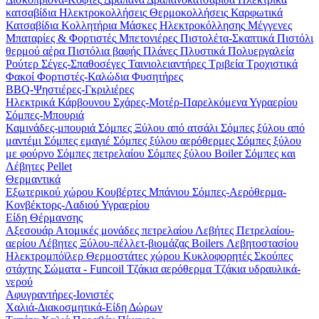
κατσαβίδια
Ηλεκτροκολλήσεις
Θερμοκολλήσεις
Καρφωτικά
Κατσαβίδια
Κολλητήρια
Μάσκες Ηλεκτροκόλλησης
Μέγγενες
Μπαταρίες & Φορτιστές
Μπετονιέρες
Πιστολέτα-Σκαπτικά
Πιστόλι
θερμού αέρα
Πιστόλια βαφής
Πλάνες
Πλυστικά
Πολυεργαλεία
Ρούτερ
Σέγες-Σπαθοσέγες
Ταινιολειαντήρες
Τριβεία
Τροχιστικά
Φακοί
Φορτιστές-Καλώδια
Φυσητήρες
BBQ-Ψηστιέρες-Γκριλιέρες
Ηλεκτρικά
Κάρβουνου
Σχάρες-Μοτέρ-Παρελκόμενα
Υγραερίου
Σόμπες-Μπουριά
Καμινάδες-μπουριά
Σόμπες Ξύλου από ατσάλι
Σόμπες ξύλου από
μαντέμι
Σόμπες εμαγιέ
Σόμπες ξύλου αερόθερμες
Σόμπες ξύλου
με φούρνο
Σόμπες πετρελαίου
Σόμπες ξύλου Boiler
Σόμπες και
Λέβητες Pellet
Θερμαντικά
Εξωτερικού χώρου
Κουβέρτες
Μπάνιου
Σόμπες-Αερόθερμα-
Κονβέκτορς-Λαδιού
Υγραερίου
Είδη Θέρμανσης
Αξεσουάρ
Ατομικές μονάδες πετρελαίου
Λεβήτες Πετρελαίου-
αερίου
Λέβητες Ξύλου-πέλλετ-βιομάζας
Boilers Λεβητοστασίου
Ηλεκτρομπόϊλερ
Θερμοστάτες χώρου
Κυκλοφορητές
Σκούπες
στάχτης
Σώματα - Funcoil
Τζάκια αερόθερμα
Τζάκια υδραυλικά-
νερού
Αφυγραντήρες-Ιονιστές
Χαλιά-Διακοσμητικά-Είδη Δώρων