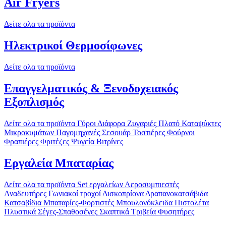
Air Fryers
Δείτε ολα τα προϊόντα
Ηλεκτρικοί Θερμοσίφωνες
Δείτε ολα τα προϊόντα
Επαγγελματικός & Ξενοδοχειακός
Εξοπλισμός
Δείτε ολα τα προϊόντα
Γύροι
Διάφορα
Ζυγαριές
Πλατό
Καταψύκτες
Μικροκυμάτων
Παγομηχανές
Σεσουάρ
Τοστιέρες
Φούρνοι
Φραπιέρες
Φριτέζες
Ψυγεία Βιτρίνες
Εργαλεία Μπαταρίας
Δείτε ολα τα προϊόντα
Set εργαλείων
Αεροσυμπιεστές
Αναδευτήρες
Γωνιακοί τροχοί
Δισκοπρίονα
Δραπανοκατσάβιδα
Κατσαβίδια
Μπαταρίες-Φορτιστές
Μπουλονόκλειδα
Πιστολέτα
Πλυστικά
Σέγες-Σπαθοσέγες
Σκαπτικά
Τριβεία
Φυσητήρες