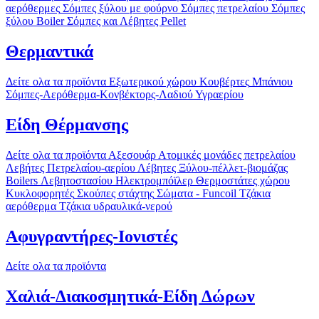
αερόθερμες
Σόμπες ξύλου με φούρνο
Σόμπες πετρελαίου
Σόμπες
ξύλου Boiler
Σόμπες και Λέβητες Pellet
Θερμαντικά
Δείτε ολα τα προϊόντα
Εξωτερικού χώρου
Κουβέρτες
Μπάνιου
Σόμπες-Αερόθερμα-Κονβέκτορς-Λαδιού
Υγραερίου
Είδη Θέρμανσης
Δείτε ολα τα προϊόντα
Αξεσουάρ
Ατομικές μονάδες πετρελαίου
Λεβήτες Πετρελαίου-αερίου
Λέβητες Ξύλου-πέλλετ-βιομάζας
Boilers Λεβητοστασίου
Ηλεκτρομπόϊλερ
Θερμοστάτες χώρου
Κυκλοφορητές
Σκούπες στάχτης
Σώματα - Funcoil
Τζάκια
αερόθερμα
Τζάκια υδραυλικά-νερού
Αφυγραντήρες-Ιονιστές
Δείτε ολα τα προϊόντα
Χαλιά-Διακοσμητικά-Είδη Δώρων