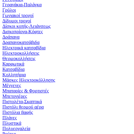
Γερανάκια-Παλάγκα
Γρύλοι
Γωνιακοί τροχοί
Δίδυμοι τροχοί
Δίσκοι κοπής-Λειάνσεως
Δισκοπρίονα-Κόφτες
Δράπανα
Δραπανοκατσάβιδα
Ηλεκτρικά κατσαβίδια
Ηλεκτροκολλήσεις
Θερμοκολλήσεις
Καρφωτικά
Κατσαβίδια
Κολλητήρια
Μάσκες Ηλεκτροκόλλησης
Μέγγενες
Μπαταρίες & Φορτιστές
Μπετονιέρες
Πιστολέτα-Σκαπτικά
Πιστόλι θερμού αέρα
Πιστόλια βαφής
Πλάνες
Πλυστικά
Πολυεργαλεία
Ρούτερ