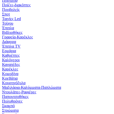
Πορτατίφ
Πρίζες-διακόπτες
Προβολείς
Σποτ
Ταινίες Led
Τοίχου
Έπιπλα
Βιβλιοθήκες
Γραφεία-Καρέκλες
Διάφορα
Έπιπλα TV
Ερμάρια
Καθρέπτες
Καλόγεροι
Καναπέδες
Καρέκλες
Κομοδίνα
Κρεβάτια
Κουρτινόξυλα
Μαξιλάρια-Καλύμματα-Παπλώματα
Ντουλάπες-Ραφιέρες
Παπουτσοθήκες
Πολυθρόνες
Σκαμπό
Στρώματα