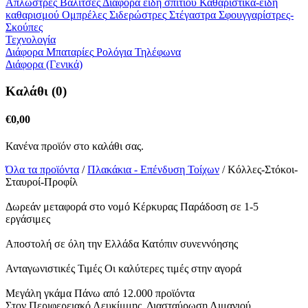
Απλώστρες
Βαλίτσες
Διάφορα είδη σπιτιού
Καθαριστικά-είδη
καθαρισμού
Ομπρέλες
Σιδερώστρες
Στέγαστρα
Σφουγγαρίστρες-
Σκούπες
Τεχνολογία
Διάφορα
Μπαταρίες
Ρολόγια
Τηλέφωνα
Διάφορα (Γενικά)
Καλάθι (0)
€
0,00
Κανένα προϊόν στο καλάθι σας.
Όλα τα προϊόντα
/
Πλακάκια - Επένδυση Τοίχων
/ Κόλλες-Στόκοι-
Σταυροί-Προφίλ
Δωρεάν μεταφορά στο νομό Κέρκυρας
Παράδοση σε 1-5
εργάσιμες
Αποστολή σε όλη την Ελλάδα
Κατόπιν συνεννόησης
Ανταγωνιστικές Τιμές
Οι καλύτερες τιμές στην αγορά
Μεγάλη γκάμα
Πάνω από 12.000 προϊόντα
Στον Περιφερειακό Λευκίμμης.
Διασταύρωση Λιμανιού.