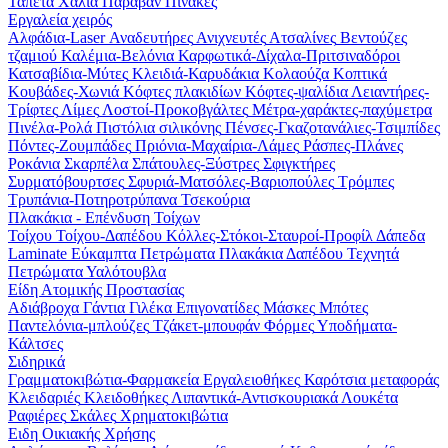
Ταπέτα
Χαλιά
Παραβάν
Πίνακες
Εργαλεία χειρός
Αλφάδια-Laser
Αναδευτήρες
Ανιχνευτές
Ατσαλίνες
Βεντούζες
τζαμιού
Καλέμια-Βελόνια
Καρφωτικά-Δίχαλα-Πριτσιναδόροι
Κατσαβίδια-Μύτες
Κλειδιά-Καρυδάκια
Κολαούζα
Κοπτικά
Κουβάδες-Χωνιά
Κόφτες πλακιδίων
Κόφτες-ψαλίδια
Λειαντήρες-
Τρίφτες
Λίμες
Λοστοί-Προκοβγάλτες
Μέτρα-χαράκτες-παχύμετρα
Πινέλα-Ρολά
Πιστόλια σιλικόνης
Πένσες-Γκαζοτανάλιες-Τσιμπίδες
Πόντες-Ζουμπάδες
Πριόνια-Μαχαίρια-Λάμες
Ράσπες-Πλάνες
Ροκάνια
Σκαρπέλα
Σπάτουλες-Ξύστρες
Σφιγκτήρες
Συρματόβουρτσες
Σφυριά-Ματσόλες-Βαριοπούλες
Τρόμπες
Τρυπάνια-Ποτηροτρύπανα
Τσεκούρια
Πλακάκια - Επένδυση Τοίχων
Τοίχου
Τοίχου-Δαπέδου
Κόλλες-Στόκοι-Σταυροί-Προφίλ
Δάπεδα
Laminate
Εύκαμπτα Πετρώματα
Πλακάκια Δαπέδου
Τεχνητά
Πετρώματα
Υαλότουβλα
Είδη Ατομικής Προστασίας
Αδιάβροχα
Γάντια
Γιλέκα
Επιγονατίδες
Μάσκες
Μπότες
Παντελόνια-μπλούζες
Τζάκετ-μπουφάν
Φόρμες
Υποδήματα-
Κάλτσες
Σιδηρικά
Γραμματοκιβώτια-Φαρμακεία
Εργαλειοθήκες
Καρότσια μεταφοράς
Κλειδαριές
Κλειδοθήκες
Λιπαντικά-Αντισκουριακά
Λουκέτα
Ραφιέρες
Σκάλες
Χρηματοκιβώτια
Ειδη Οικιακής Χρήσης