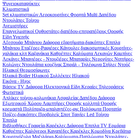
Ψυγειοκαταψύκτες
Κλιματιστικά
Set κλιματιστικών
Αεροκουρτίνες
Φορητά
Multi
Δαπέδου
Ντουλάπες
Τοίχου
Ανεμιστήρες
Επαγγελματικοί
Ορθοστάτες-δαπέδου-επιτραπέζιους
Οροφής
Είδη Υγιεινής
Αξεσουάρ Μπάνιου
Διάφορα εξαρτήματα-διακόπτες
Επιπλα
Μπάνιου
Εταζέρες-Ραφιέρες
Κάνουλες διακοσμητικές
Κουρτίνες-
χαλάκια κλπ
Καζανάκια
Καθρέπτες
Καλύματα Λεκανών
Καμπίνες
Λεκάνες
Μπανιέρες - Ντουζιέρες
Μπαταρίες
Νεροχύτες
Νιπτήρες-
Κολώνες
Ντουλάπια κουζίνας
Σπιράλ - Τηλέφωνα
Στήλες Ντούζ
Ηλιακοί Θερμοσίφωνες
Ηλιακά
Boiler Ηλιακού
Συλλέκτες Ηλιακού
Εικόνα - Ηχος
Βάσεις TV
Διάφορα Ηλεκτρονικά Είδη
Κεραίες
Τηλεοράσεις
Φωτιστικά
Απλίκες τοίχου-κολωνάκια
Ασφαλείας
Δαπέδου
Διάφορα
Εξωτερικού Χώρου
Λαμπτήρες
Οροφής κολλητά
Οροφής
κρεμαστά
Πολύπριζα-μπαλαντέζες-φις
Πολύφωτα
Πορτατίφ
Πρίζες-διακόπτες
Προβολείς
Σποτ
Ταινίες Led
Τοίχου
Έπιπλα
Βιβλιοθήκες
Γραφεία-Καρέκλες
Διάφορα
Έπιπλα TV
Ερμάρια
Καθρέπτες
Καλόγεροι
Καναπέδες
Καρέκλες
Κομοδίνα
Κρεβάτια
Κουρτινόξυλα
Μαξιλάρια-Καλύμματα-Παπλώματα
Ντουλάπες-