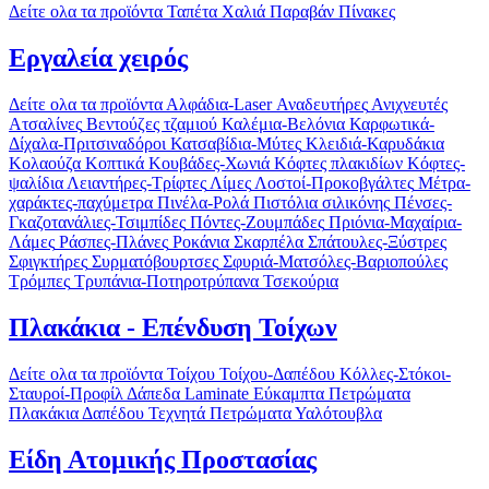
Δείτε ολα τα προϊόντα
Ταπέτα
Χαλιά
Παραβάν
Πίνακες
Εργαλεία χειρός
Δείτε ολα τα προϊόντα
Αλφάδια-Laser
Αναδευτήρες
Ανιχνευτές
Ατσαλίνες
Βεντούζες τζαμιού
Καλέμια-Βελόνια
Καρφωτικά-
Δίχαλα-Πριτσιναδόροι
Κατσαβίδια-Μύτες
Κλειδιά-Καρυδάκια
Κολαούζα
Κοπτικά
Κουβάδες-Χωνιά
Κόφτες πλακιδίων
Κόφτες-
ψαλίδια
Λειαντήρες-Τρίφτες
Λίμες
Λοστοί-Προκοβγάλτες
Μέτρα-
χαράκτες-παχύμετρα
Πινέλα-Ρολά
Πιστόλια σιλικόνης
Πένσες-
Γκαζοτανάλιες-Τσιμπίδες
Πόντες-Ζουμπάδες
Πριόνια-Μαχαίρια-
Λάμες
Ράσπες-Πλάνες
Ροκάνια
Σκαρπέλα
Σπάτουλες-Ξύστρες
Σφιγκτήρες
Συρματόβουρτσες
Σφυριά-Ματσόλες-Βαριοπούλες
Τρόμπες
Τρυπάνια-Ποτηροτρύπανα
Τσεκούρια
Πλακάκια - Επένδυση Τοίχων
Δείτε ολα τα προϊόντα
Τοίχου
Τοίχου-Δαπέδου
Κόλλες-Στόκοι-
Σταυροί-Προφίλ
Δάπεδα Laminate
Εύκαμπτα Πετρώματα
Πλακάκια Δαπέδου
Τεχνητά Πετρώματα
Υαλότουβλα
Είδη Ατομικής Προστασίας