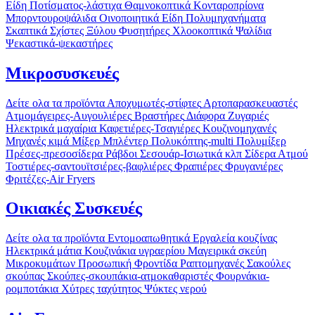
Είδη Ποτίσματος-λάστιχα
Θαμνοκοπτικά
Κονταροπρίονα
Μπορντουροψάλιδα
Οινοποιητικά Είδη
Πολυμηχανήματα
Σκαπτικά
Σχίστες Ξύλου
Φυσητήρες
Χλοοκοπτικά
Ψαλίδια
Ψεκαστικά-ψεκαστήρες
Μικροσυσκευές
Δείτε ολα τα προϊόντα
Αποχυμωτές-στίφτες
Αρτοπαρασκευαστές
Ατμομάγειρες-Αυγουλιέρες
Βραστήρες
Διάφορα
Ζυγαριές
Ηλεκτρικά μαχαίρια
Καφετιέρες-Τσαγιέρες
Κουζινομηχανές
Μηχανές κιμά
Μίξερ
Μπλέντερ
Πολυκόπτης-multi
Πολυμίξερ
Πρέσες-πρεσοσίδερα
Ράβδοι
Σεσουάρ-Ισιωτικά κλπ
Σίδερα Ατμού
Τοστιέρες-σαντουϊτσιέρες-βαφλιέρες
Φραπιέρες
Φρυγανιέρες
Φριτέζες-Air Fryers
Οικιακές Συσκευές
Δείτε ολα τα προϊόντα
Εντομοαπωθητικά
Εργαλεία κουζίνας
Ηλεκτρικά μάτια
Κουζινάκια υγραερίου
Μαγειρικά σκεύη
Μικροκυμάτων
Προσωπική Φροντίδα
Ραπτομηχανές
Σακούλες
σκούπας
Σκούπες-σκουπάκια-ατμοκαθαριστές
Φουρνάκια-
ρομποτάκια
Χύτρες ταχύτητος
Ψύκτες νερού