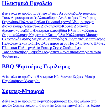
Ηλεκτρικά Εργαλεία
Δείτε ολα τα προϊόντα
Set εργαλείων
Αερόκλειδα
Αντάπτορες-
Τσοκ
Αεροσυμπιεστές
Αλοιφαδόροι
Αναδευτήρες
Γεννήτριες
Γερανάκια-Παλάγκα
Γρύλοι
Γωνιακοί τροχοί
Δίδυμοι τροχοί
Δίσκοι κοπής-Λειάνσεως
Δισκοπρίονα-Κόφτες
Δράπανα
Δραπανοκατσάβιδα
Ηλεκτρικά κατσαβίδια
Ηλεκτροκολλήσεις
Θερμοκολλήσεις
Καρφωτικά
Κατσαβίδια
Κολλητήρια
Μάσκες
Ηλεκτροκόλλησης
Μέγγενες
Μπαταρίες & Φορτιστές
Μπετονιέρες
Πιστολέτα-Σκαπτικά
Πιστόλι θερμού αέρα
Πιστόλια βαφής
Πλάνες
Πλυστικά
Πολυεργαλεία
Ρούτερ
Σέγες-Σπαθοσέγες
Ταινιολειαντήρες
Τριβεία
Τροχιστικά
Φακοί
Φορτιστές-Καλώδια
Φυσητήρες
BBQ-Ψηστιέρες-Γκριλιέρες
Δείτε ολα τα προϊόντα
Ηλεκτρικά
Κάρβουνου
Σχάρες-Μοτέρ-
Παρελκόμενα
Υγραερίου
Σόμπες-Μπουριά
Δείτε ολα τα προϊόντα
Καμινάδες-μπουριά
Σόμπες Ξύλου από
ατσάλι
Σόμπες ξύλου από μαντέμι
Σόμπες εμαγιέ
Σόμπες ξύλου