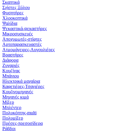
Σκαπτικά
Σχίστες Ξύλου
Φυσητήρες
Χλοοκοπτικά
Ψαλίδια
Ψεκαστικά-ψεκαστήρες
Μικροσυσκευές
Αποχυμωτές-στίφτες
Αρτοπαρασκευαστές
Ατμομάγειρες-Αυγουλιέρες
Βραστήρες
Διάφορα
Ζυγαριές
Κουζίνας
Μπάνιου
Ηλεκτρικά μαχαίρια
Καφετιέρες-Τσαγιέρες
Κουζινομηχανές
Μηχανές κιμά
Μίξερ
Μπλέντερ
Πολυκόπτης-multi
Πολυμίξερ
Πρέσες-πρεσοσίδερα
Ράβδοι