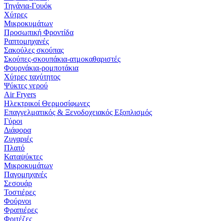
Τηγάνια-Γουόκ
Χύτρες
Μικροκυμάτων
Προσωπική Φροντίδα
Ραπτομηχανές
Σακούλες σκούπας
Σκούπες-σκουπάκια-ατμοκαθαριστές
Φουρνάκια-ρομποτάκια
Χύτρες ταχύτητος
Ψύκτες νερού
Air Fryers
Ηλεκτρικοί Θερμοσίφωνες
Επαγγελματικός & Ξενοδοχειακός Εξοπλισμός
Γύροι
Διάφορα
Ζυγαριές
Πλατό
Καταψύκτες
Μικροκυμάτων
Παγομηχανές
Σεσουάρ
Τοστιέρες
Φούρνοι
Φραπιέρες
Φριτέζες