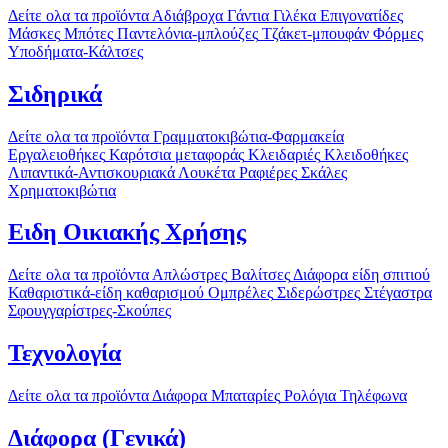
Δείτε ολα τα προϊόντα
Αδιάβροχα
Γάντια
Γιλέκα
Επιγονατίδες
Μάσκες
Μπότες
Παντελόνια-μπλούζες
Τζάκετ-μπουφάν
Φόρμες
Υποδήματα-Κάλτσες
Σιδηρικά
Δείτε ολα τα προϊόντα
Γραμματοκιβώτια-Φαρμακεία
Εργαλειοθήκες
Καρότσια μεταφοράς
Κλειδαριές
Κλειδοθήκες
Λιπαντικά-Αντισκουριακά
Λουκέτα
Ραφιέρες
Σκάλες
Χρηματοκιβώτια
Ειδη Οικιακής Χρήσης
Δείτε ολα τα προϊόντα
Απλώστρες
Βαλίτσες
Διάφορα είδη σπιτιού
Καθαριστικά-είδη καθαρισμού
Ομπρέλες
Σιδερώστρες
Στέγαστρα
Σφουγγαρίστρες-Σκούπες
Τεχνολογία
Δείτε ολα τα προϊόντα
Διάφορα
Μπαταρίες
Ρολόγια
Τηλέφωνα
Διάφορα (Γενικά)