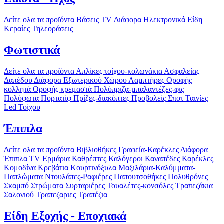
Δείτε ολα τα προϊόντα
Βάσεις TV
Διάφορα Ηλεκτρονικά Είδη
Κεραίες
Τηλεοράσεις
Φωτιστικά
Δείτε ολα τα προϊόντα
Απλίκες τοίχου-κολωνάκια
Ασφαλείας
Δαπέδου
Διάφορα
Εξωτερικού Χώρου
Λαμπτήρες
Οροφής
κολλητά
Οροφής κρεμαστά
Πολύπριζα-μπαλαντέζες-φις
Πολύφωτα
Πορτατίφ
Πρίζες-διακόπτες
Προβολείς
Σποτ
Ταινίες
Led
Τοίχου
Έπιπλα
Δείτε ολα τα προϊόντα
Βιβλιοθήκες
Γραφεία-Καρέκλες
Διάφορα
Έπιπλα TV
Ερμάρια
Καθρέπτες
Καλόγεροι
Καναπέδες
Καρέκλες
Κομοδίνα
Κρεβάτια
Κουρτινόξυλα
Μαξιλάρια-Καλύμματα-
Παπλώματα
Ντουλάπες-Ραφιέρες
Παπουτσοθήκες
Πολυθρόνες
Σκαμπό
Στρώματα
Συρταριέρες
Τουαλέτες-κονσόλες
Τραπεζάκια
Σαλονιού
Τραπεζαριες
Τραπέζια
Είδη Εξοχής - Εποχιακά