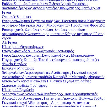
Ράβδοι
Σεσουάρ-Ισιωτικά κλπ
Σίδερα Ατμού
Τοστιέρες-
σαντουϊτσιέρες-βαφλιέρες
Φραπιέρες
Φρυγανιέρες
Φριτέζες-Air
Fryers
Οικιακές Συσκευές
Εντομοαπωθητικά
Εργαλεία κουζίνας
Ηλεκτρικά μάτια
Κουζινάκια
υγραερίου
Μαγειρικά σκεύη
Μικροκυμάτων
Προσωπική Φροντίδα
Ραπτομηχανές
Σακούλες σκούπας
Σκούπες-σκουπάκια-
ατμοκαθαριστές
Φουρνάκια-ρομποτάκια
Χύτρες ταχύτητος
Ψύκτες
νερού
Air Fryers
Ηλεκτρικοί Θερμοσίφωνες
Επαγγελματικός & Ξενοδοχειακός Εξοπλισμός
Γύροι
Διάφορα
Ζυγαριές
Πλατό
Καταψύκτες
Μικροκυμάτων
Παγομηχανές
Σεσουάρ
Τοστιέρες
Φούρνοι
Φραπιέρες
Φριτέζες
Ψυγεία Βιτρίνες
Εργαλεία Μπαταρίας
Set εργαλείων
Αεροσυμπιεστές
Αναδευτήρες
Γωνιακοί τροχοί
Δισκοπρίονα
Δραπανοκατσάβιδα
Κατσαβίδια
Μπαταρίες-Φορτιστές
Μπουλονόκλειδα
Πιστολέτα
Πλυστικά
Σέγες-Σπαθοσέγες
Σκαπτικά
Τριβεία
Φυσητήρες
Ηλεκτρικά Εργαλεία
Set εργαλείων
Αερόκλειδα
Αντάπτορες-Τσοκ
Αεροσυμπιεστές
Αλοιφαδόροι
Αναδευτήρες
Γεννήτριες
Γερανάκια-Παλάγκα
Γρύλοι
Γωνιακοί τροχοί
Δίδυμοι τροχοί
Δίσκοι κοπής-Λειάνσεως
Δισκοπρίονα-Κόφτες
Δράπανα
Δραπανοκατσάβιδα
Ηλεκτρικά