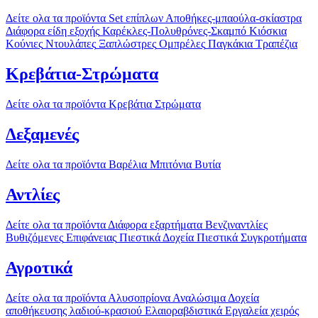
Δείτε ολα τα προϊόντα
Set επίπλων
Αποθήκες-μπαούλα-σκίαστρα
Διάφορα είδη εξοχής
Καρέκλες-Πολυθρόνες-Σκαμπό
Κιόσκια
Κούνιες
Ντουλάπες
Ξαπλώστρες
Ομπρέλες
Παγκάκια
Τραπέζια
Κρεβάτια-Στρώματα
Δείτε ολα τα προϊόντα
Κρεβάτια
Στρώματα
Δεξαμενές
Δείτε ολα τα προϊόντα
Βαρέλια
Μπιτόνια
Βυτία
Αντλίες
Δείτε ολα τα προϊόντα
Διάφορα εξαρτήματα
Βενζιναντλίες
Βυθιζόμενες
Επιφάνειας
Πιεστικά Δοχεία
Πιεστικά Συγκροτήματα
Αγροτικά
Δείτε ολα τα προϊόντα
Αλυσοπρίονα
Αναλώσιμα
Δοχεία
αποθήκευσης λαδιού-κρασιού
Ελαιοραβδιστικά
Εργαλεία χειρός