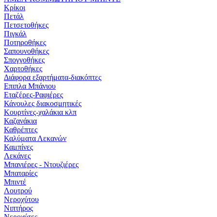
Κρίκοι
Πετάλ
Πετσετοθήκες
Πιγκάλ
Ποτηροθήκες
Σαπουνοθήκες
Σπογγοθήκες
Χαρτοθήκες
Διάφορα εξαρτήματα-διακόπτες
Επιπλα Μπάνιου
Εταζέρες-Ραφιέρες
Κάνουλες διακοσμητικές
Κουρτίνες-χαλάκια κλπ
Καζανάκια
Καθρέπτες
Καλύματα Λεκανών
Καμπίνες
Λεκάνες
Μπανιέρες - Ντουζιέρες
Μπαταρίες
Μπιντέ
Λουτρού
Νεροχύτου
Νιπτήρος
Νεροχύτες