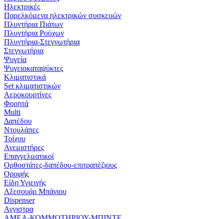
Ηλεκτρικές
Παρελκόμενα ηλεκτρικών συσκευών
Πλυντήρια Πιάτων
Πλυντήρια Ρούχων
Πλυντήρια-Στεγνωτήρια
Στεγνωτήρια
Ψυγεία
Ψυγειοκαταψύκτες
Κλιματιστικά
Set κλιματιστικών
Αεροκουρτίνες
Φορητά
Multi
Δαπέδου
Ντουλάπες
Τοίχου
Ανεμιστήρες
Επαγγελματικοί
Ορθοστάτες-δαπέδου-επιτραπέζιους
Οροφής
Είδη Υγιεινής
Αξεσουάρ Μπάνιου
Dispenser
Αγγιστρα
ΑΜΕΑ-ΚΟΜΜΩΤΗΡΙΟΥ-ΜΠΙΝΤΕ