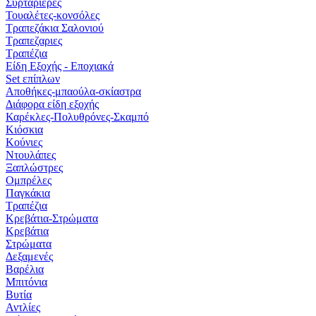
Συρταριέρες
Τουαλέτες-κονσόλες
Τραπεζάκια Σαλονιού
Τραπεζαριες
Τραπέζια
Είδη Εξοχής - Εποχιακά
Set επίπλων
Αποθήκες-μπαούλα-σκίαστρα
Διάφορα είδη εξοχής
Καρέκλες-Πολυθρόνες-Σκαμπό
Κιόσκια
Κούνιες
Ντουλάπες
Ξαπλώστρες
Ομπρέλες
Παγκάκια
Τραπέζια
Κρεβάτια-Στρώματα
Κρεβάτια
Στρώματα
Δεξαμενές
Βαρέλια
Μπιτόνια
Βυτία
Αντλίες