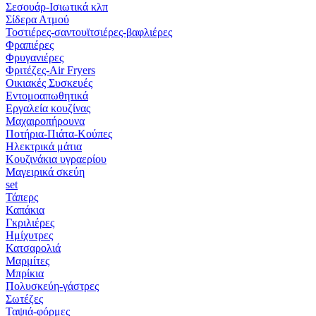
Σεσουάρ-Ισιωτικά κλπ
Σίδερα Ατμού
Τοστιέρες-σαντουϊτσιέρες-βαφλιέρες
Φραπιέρες
Φρυγανιέρες
Φριτέζες-Air Fryers
Οικιακές Συσκευές
Εντομοαπωθητικά
Εργαλεία κουζίνας
Μαχαιροπήρουνα
Ποτήρια-Πιάτα-Κούπες
Ηλεκτρικά μάτια
Κουζινάκια υγραερίου
Μαγειρικά σκεύη
set
Τάπερς
Καπάκια
Γκριλιέρες
Ημίχυτρες
Κατσαρολιά
Μαρμίτες
Μπρίκια
Πολυσκεύη-γάστρες
Σωτέζες
Ταψιά-φόρμες