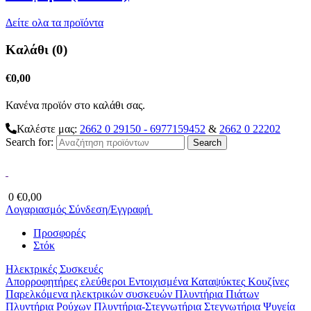
Δείτε ολα τα προϊόντα
Καλάθι (0)
€
0,00
Κανένα προϊόν στο καλάθι σας.
Καλέστε μας:
2662 0 29150 - 6977159452
&
2662 0 22202
Search for:
0
€
0,00
Λογαριασμός
Σύνδεση/Εγγραφή
Προσφορές
Στόκ
Ηλεκτρικές Συσκευές
Απορροφητήρες ελεύθεροι
Εντοιχισμένα
Καταψύκτες
Κουζίνες
Παρελκόμενα ηλεκτρικών συσκευών
Πλυντήρια Πιάτων
Πλυντήρια Ρούχων
Πλυντήρια-Στεγνωτήρια
Στεγνωτήρια
Ψυγεία