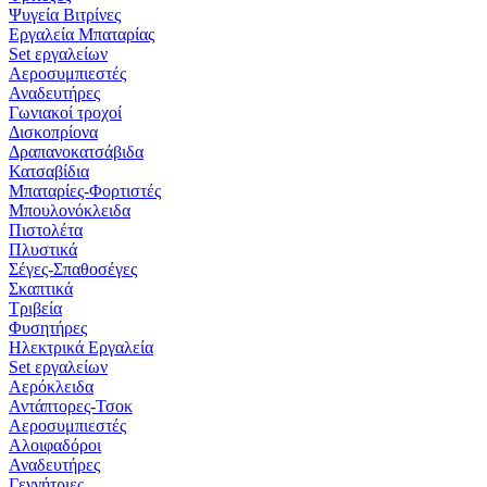
Ψυγεία Βιτρίνες
Εργαλεία Μπαταρίας
Set εργαλείων
Αεροσυμπιεστές
Αναδευτήρες
Γωνιακοί τροχοί
Δισκοπρίονα
Δραπανοκατσάβιδα
Κατσαβίδια
Μπαταρίες-Φορτιστές
Μπουλονόκλειδα
Πιστολέτα
Πλυστικά
Σέγες-Σπαθοσέγες
Σκαπτικά
Τριβεία
Φυσητήρες
Ηλεκτρικά Εργαλεία
Set εργαλείων
Αερόκλειδα
Αντάπτορες-Τσοκ
Αεροσυμπιεστές
Αλοιφαδόροι
Αναδευτήρες
Γεννήτριες