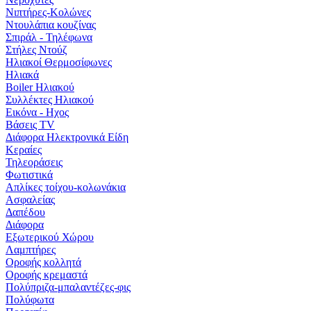
Νιπτήρες-Κολώνες
Ντουλάπια κουζίνας
Σπιράλ - Τηλέφωνα
Στήλες Ντούζ
Ηλιακοί Θερμοσίφωνες
Ηλιακά
Boiler Ηλιακού
Συλλέκτες Ηλιακού
Εικόνα - Ηχος
Βάσεις TV
Διάφορα Ηλεκτρονικά Είδη
Κεραίες
Τηλεοράσεις
Φωτιστικά
Απλίκες τοίχου-κολωνάκια
Ασφαλείας
Δαπέδου
Διάφορα
Εξωτερικού Χώρου
Λαμπτήρες
Οροφής κολλητά
Οροφής κρεμαστά
Πολύπριζα-μπαλαντέζες-φις
Πολύφωτα