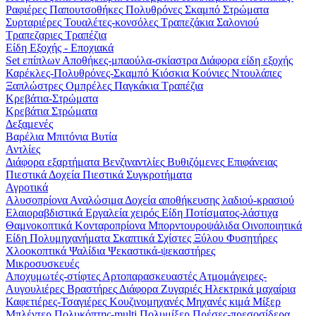
Ραφιέρες
Παπουτσοθήκες
Πολυθρόνες
Σκαμπό
Στρώματα
Συρταριέρες
Τουαλέτες-κονσόλες
Τραπεζάκια Σαλονιού
Τραπεζαριες
Τραπέζια
Είδη Εξοχής - Εποχιακά
Set επίπλων
Αποθήκες-μπαούλα-σκίαστρα
Διάφορα είδη εξοχής
Καρέκλες-Πολυθρόνες-Σκαμπό
Κιόσκια
Κούνιες
Ντουλάπες
Ξαπλώστρες
Ομπρέλες
Παγκάκια
Τραπέζια
Κρεβάτια-Στρώματα
Κρεβάτια
Στρώματα
Δεξαμενές
Βαρέλια
Μπιτόνια
Βυτία
Αντλίες
Διάφορα εξαρτήματα
Βενζιναντλίες
Βυθιζόμενες
Επιφάνειας
Πιεστικά Δοχεία
Πιεστικά Συγκροτήματα
Αγροτικά
Αλυσοπρίονα
Αναλώσιμα
Δοχεία αποθήκευσης λαδιού-κρασιού
Ελαιοραβδιστικά
Εργαλεία χειρός
Είδη Ποτίσματος-λάστιχα
Θαμνοκοπτικά
Κονταροπρίονα
Μπορντουροψάλιδα
Οινοποιητικά
Είδη
Πολυμηχανήματα
Σκαπτικά
Σχίστες Ξύλου
Φυσητήρες
Χλοοκοπτικά
Ψαλίδια
Ψεκαστικά-ψεκαστήρες
Μικροσυσκευές
Αποχυμωτές-στίφτες
Αρτοπαρασκευαστές
Ατμομάγειρες-
Αυγουλιέρες
Βραστήρες
Διάφορα
Ζυγαριές
Ηλεκτρικά μαχαίρια
Καφετιέρες-Τσαγιέρες
Κουζινομηχανές
Μηχανές κιμά
Μίξερ
Μπλέντερ
Πολυκόπτης-multi
Πολυμίξερ
Πρέσες-πρεσοσίδερα