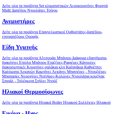
Δείτε ολα τα προϊόντα
Set κλιματιστικών
Αεροκουρτίνες
Φορητά
Multi
Δαπέδου
Ντουλάπες
Τοίχου
Ανεμιστήρες
Δείτε ολα τα προϊόντα
Επαγγελματικοί
Ορθοστάτες-δαπέδου-
επιτραπέζιους
Οροφής
Είδη Υγιεινής
Δείτε ολα τα προϊόντα
Αξεσουάρ Μπάνιου
Διάφορα εξαρτήματα-
διακόπτες
Επιπλα Μπάνιου
Εταζέρες-Ραφιέρες
Κάνουλες
διακοσμητικές
Κουρτίνες-χαλάκια κλπ
Καζανάκια
Καθρέπτες
Καλύματα Λεκανών
Καμπίνες
Λεκάνες
Μπανιέρες - Ντουζιέρες
Μπαταρίες
Νεροχύτες
Νιπτήρες-Κολώνες
Ντουλάπια κουζίνας
Σπιράλ - Τηλέφωνα
Στήλες Ντούζ
Ηλιακοί Θερμοσίφωνες
Δείτε ολα τα προϊόντα
Ηλιακά
Boiler Ηλιακού
Συλλέκτες Ηλιακού
Εικόνα - Ηχος