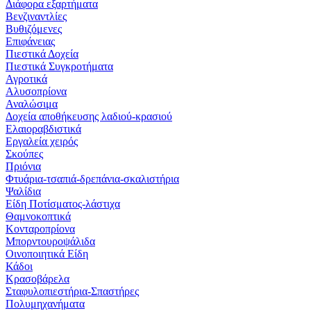
Διάφορα εξαρτήματα
Βενζιναντλίες
Βυθιζόμενες
Επιφάνειας
Πιεστικά Δοχεία
Πιεστικά Συγκροτήματα
Αγροτικά
Αλυσοπρίονα
Αναλώσιμα
Δοχεία αποθήκευσης λαδιού-κρασιού
Ελαιοραβδιστικά
Εργαλεία χειρός
Σκούπες
Πριόνια
Φτυάρια-τσαπιά-δρεπάνια-σκαλιστήρια
Ψαλίδια
Είδη Ποτίσματος-λάστιχα
Θαμνοκοπτικά
Κονταροπρίονα
Μπορντουροψάλιδα
Οινοποιητικά Είδη
Κάδοι
Κρασοβάρελα
Σταφυλοπιεστήρια-Σπαστήρες
Πολυμηχανήματα