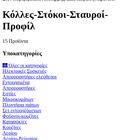
Κόλλες-Στόκοι-Σταυροί-
Προφίλ
15 Προϊόντα
Υποκατηγορίες
Όλες οι κατηγορίες
Ηλεκτρικές Συσκευές
Απορροφητήρες ελεύθεροι
Εντοιχισμένα
Απορροφητήρες
Εστίες
Μικροκυμάτων
Πλυντήρια πιάτων
Σετ εντοιχιζόμενων
Φούρνοι-κουζίνες
Καταψύκτες
Κουζίνες
Αερίου
Αερίου-Ρεύματος