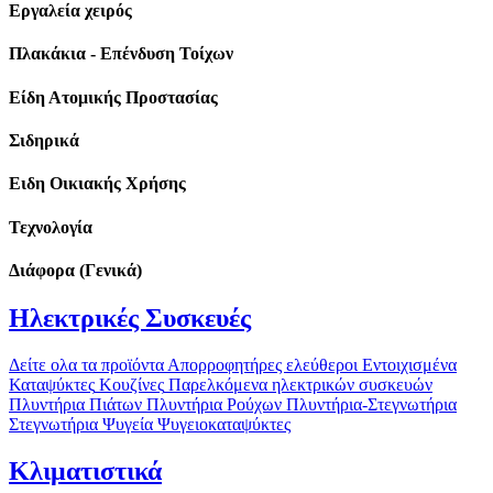
Εργαλεία χειρός
Πλακάκια - Επένδυση Τοίχων
Είδη Ατομικής Προστασίας
Σιδηρικά
Ειδη Οικιακής Χρήσης
Τεχνολογία
Διάφορα (Γενικά)
Ηλεκτρικές Συσκευές
Δείτε ολα τα προϊόντα
Απορροφητήρες ελεύθεροι
Εντοιχισμένα
Καταψύκτες
Κουζίνες
Παρελκόμενα ηλεκτρικών συσκευών
Πλυντήρια Πιάτων
Πλυντήρια Ρούχων
Πλυντήρια-Στεγνωτήρια
Στεγνωτήρια
Ψυγεία
Ψυγειοκαταψύκτες
Κλιματιστικά