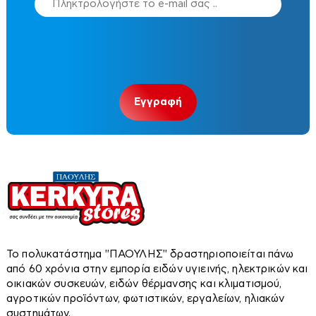
Τοστιέρες-σαντουϊτσιέρες-βαφλιέρες
Σκαπτικά
Κατσαβίδια
Δίσκοι κοπής-Λειάνσεως
Φραπιέρες
Κολλητήρια
Τριβεία
Μάσκες Ηλεκτροκόλλησης
Δισκοπρίονα-Κόφτες
Φρυγανιέρες
Μέγγενες
Φυσητήρες
Δράπανα
Μπαταρίες & Φορτιστές
Φριτέζες-Air Fryers
Μπετονιέρες
Δραπανοκατσάβιδα
Πιστολέτα-Σκαπτικά
Πιστόλι θερμού αέρα
Ηλεκτρικά κατσαβίδια
Πιστόλια βαφής
Ηλεκτροκολλήσεις
Πλάνες
Πλυστικά
Το πολυκατάστημα ''ΠΑΟΥΛΗΣ'' δραστηριοποιείται πάνω
Θερμοκολλήσεις
Πολυεργαλεία
από 60 χρόνια στην εμπορία ειδών υγιεινής, ηλεκτρικών και
οικιακών συσκευών, ειδών θέρμανσης και κλιματισμού,
Ρούτερ
αγροτικών προϊόντων, φωτιστικών, εργαλείων, ηλιακών
Καρφωτικά
Σέγες-Σπαθοσέγες
συστημάτων.