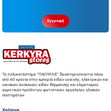
Τζάκια αερόθερμα
Φακοί
Τζάκια υδραυλικά-νερού
Χαλιά-Διακοσμητικά-Είδη Δώρων
Φορτιστές-Καλώδια
Ταπέτα
Φυσητήρες
Χαλιά
Παραβάν
Πίνακες
Εργαλεία χειρός
Αλφάδια-Laser
Το πολυκατάστημα ''ΠΑΟΥΛΗΣ'' δραστηριοποιείται πάνω
Αναδευτήρες
από 60 χρόνια στην εμπορία ειδών υγιεινής, ηλεκτρικών και
οικιακών συσκευών, ειδών θέρμανσης και κλιματισμού,
Ανιχνευτές
αγροτικών προϊόντων, φωτιστικών, εργαλείων, ηλιακών
συστημάτων.
Ατσαλίνες
Βεντούζες τζαμιού
Χρήσιμα
Πλακάκια - Επένδυση Τοίχων