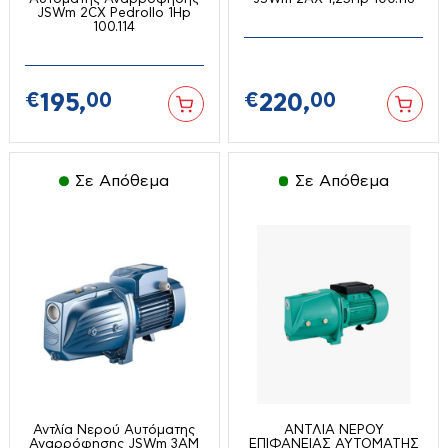
Συρματόβουρτσες
Ηλεκτρικοί Θερμοσίφωνες
Φορτιστές-Καλώδια
JSWm 2CX Pedrollo 1Hp
Τοστιέρες-σαντουϊτσιέρες-βαφλιέρες
100.114
Ψύκτες νερού
Φραπιέρες
Σφυριά-Ματσόλες-Βαριοπούλες
Φυσητήρες
Φρυγανιέρες
€
195,
00
€
220,
00
Τρόμπες
Φριτέζες-Air Fryers
Τρυπάνια-Ποτηροτρύπανα
Σε Απόθεμα
Σε Απόθεμα
Επαγγελματικός & Ξενοδοχειακός
Εξοπλισμός
Τσεκούρια
Γύροι
Διάφορα
Ζυγαριές
Πλατό
Καταψύκτες
Εργαλεία Μπαταρίας
Μικροκυμάτων
Αντλία Νερού Αυτόματης
ΑΝΤΛΙΑ ΝΕΡΟΥ
Αναρρόφησης JSWm 3AM
ΕΠΙΦΑΝΕΙΑΣ ΑΥΤΟΜΑΤΗΣ