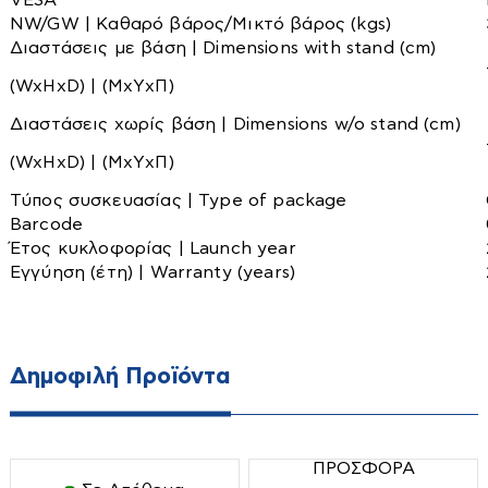
VESA
NW/GW | Καθαρό βάρος/Μικτό βάρος (kgs)
Θαμνοκοπτικά
Αρτοπαρασκευαστές
Διαστάσεις με βάση | Dimensions with stand (cm)
Κονταροπρίονα
Ατμομάγειρες-Αυγουλιέρες
(WxHxD) | (ΜxΥxΠ)
Μπορντουροψάλιδα
Βραστήρες
Διαστάσεις χωρίς βάση | Dimensions w/o stand (cm)
Οικιακές Συσκευές
Οινοποιητικά Είδη
Διάφορα
(WxHxD) | (ΜxΥxΠ)
Πολυμηχανήματα
Ζυγαριές
Εντομοαπωθητικά
Σκαπτικά
Τύπος συσκευασίας | Type of package
Ηλεκτρικά μαχαίρια
Εργαλεία κουζίνας
Barcode
Σχίστες Ξύλου
Καφετιέρες-Τσαγιέρες
Ηλεκτρικά μάτια
Έτος κυκλοφορίας | Launch year
Φυσητήρες
Εγγύηση (έτη) | Warranty (years)
Κουζινομηχανές
Κουζινάκια υγραερίου
Air Fryers
Χλοοκοπτικά
Μηχανές κιμά
Μαγειρικά σκεύη
Ψαλίδια
Μίξερ
Μικροκυμάτων
Δημοφιλή Προϊόντα
Ψεκαστικά-ψεκαστήρες
Μπλέντερ
Προσωπική Φροντίδα
Πολυκόπτης-multi
Ραπτομηχανές
Πολυμίξερ
Σακούλες σκούπας
ΠΡΟΣΦΟΡΑ
Ηλεκτρικοί Θερμοσίφωνες
Πρέσες-πρεσοσίδερα