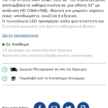
Με την KYDOS Non Smart LED 32″ HD K32NH22SD00,
Τοίχου
Ορθοστάτες-δαπέδου-επιτραπέζιους
απολαμβάνετε καθαρή εικόνα σε μια οθόνη 32″ με
ανάλυση HD (1366×768), ιδανική για μικρούς χώρους
Οροφής
όπως υπνοδωμάτιο, κουζίνα ή εξοχικό.
Η τεχνολογία LED προσφέρει καλή φωτεινότητα και
Είδη Υγιεινής
ζωντανά χρώματα για άνετη καθημερινή θέαση.
Η τηλεόραση είναι non-smart, διαθέτει δορυφορικό
Αξεσουάρ Μπάνιου
Δείτε περισσότερα
δέκτη και Basic Hotel Mode, που την καθιστούν
Διάφορα εξαρτήματα-διακόπτες
Σε Απόθεμα
κατάλληλη και για επαγγελματικούς χώρους ή
Επιπλα Μπάνιου
1-5 εργάσιμες για αποστολή στην Κέρκυρα
ξενοδοχεία.
Αποστολή στην υπόλοιπη Ελλάδα κατόπιν συννενόησης
Εταζέρες-Ραφιέρες
Ο ήχος με Dolby Audio γεμίζει τον χώρο με καθαρό
Ηλιακοί Θερμοσίφωνες
και ισορροπημένο αποτέλεσμα, προσφέροντας πιο
Κάνουλες διακοσμητικές
απολαυστική εμπειρία θέασης.
Δωρεάν Μεταφορικά σε όλη την Κέρκυρα
Κουρτίνες-χαλάκια κλπ
Ηλιακά
Η KYDOS Non Smart LED 32″ συνδυάζει απλότητα,
Παραλαβή από το Κατάστημα (Λευκίμμη)
Καζανάκια
Boiler Ηλιακού
καθαρή εικόνα και προσιτή τιμή – μια αξιόπιστη
επιλογή για την καθημερινότητά σας.
Καθρέπτες
Συλλέκτες Ηλιακού
Καλύματα Λεκανών
Ανάλυση οθόνης | Display resolution
Τεχνολογία πάνελ | Panel technology
Εικόνα - Ηχος
Καμπίνες
Κοινοποιήστε: