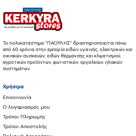
Πιστολέτα-Σκαπτικά
Ηλεκτρομπόϊλερ
Πιστόλι θερμού αέρα
Θερμοστάτες χώρου
Πιστόλια βαφής
Κυκλοφορητές
Πλάνες
Σκούπες στάχτης
Πλυστικά
Το πολυκατάστημα ''ΠΑΟΥΛΗΣ'' δραστηριοποιείται πάνω
Χαλιά-Διακοσμητικά-Είδη Δώρων
Σώματα - Funcoil
από 60 χρόνια στην εμπορία ειδών υγιεινής, ηλεκτρικών και
Πολυεργαλεία
Τζάκια αερόθερμα
οικιακών συσκευών, ειδών θέρμανσης και κλιματισμού,
Ταπέτα
Ρούτερ
αγροτικών προϊόντων, φωτιστικών, εργαλείων, ηλιακών
Τζάκια υδραυλικά-νερού
Χαλιά
συστημάτων.
Σέγες-Σπαθοσέγες
Παραβάν
Ταινιολειαντήρες
Χρήσιμα
Πίνακες
Τριβεία
Εργαλεία χειρός
Επικοινωνία
Τροχιστικά
Ο λογαριασμός μου
Αλφάδια-Laser
Φακοί
Τρόποι Πληρωμής
Αναδευτήρες
Φορτιστές-Καλώδια
Τρόποι Αποστολής
Ανιχνευτές
Φυσητήρες