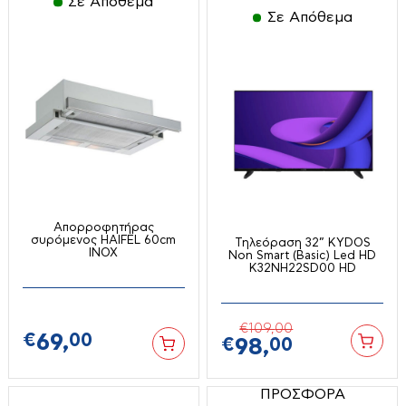
Σκούπες-σκουπάκια-ατμοκαθαριστές
Σε Απόθεμα
Σε Απόθεμα
Ράβδοι
Φουρνάκια-ρομποτάκια
Σεσουάρ-Ισιωτικά κλπ
Χύτρες ταχύτητος
Σίδερα Ατμού
Ψύκτες νερού
Τοστιέρες-σαντουϊτσιέρες-βαφλιέρες
Φραπιέρες
Επαγγελματικός & Ξενοδοχειακός
Εξοπλισμός
Φρυγανιέρες
Φριτέζες-Air Fryers
Γύροι
Απορροφητήρας
Διάφορα
συρόμενος HAIFEL 60cm
Τηλεόραση 32” KYDOS
INOX
Non Smart (Basic) Led HD
Ζυγαριές
K32NH22SD00 HD
Πλατό
Εργαλεία Μπαταρίας
Καταψύκτες
€
109,
00
€
69,
00
€
98,
00
Μικροκυμάτων
Set εργαλείων
Παγομηχανές
Αεροσυμπιεστές
ΠΡΟΣΦΟΡΑ
Σεσουάρ