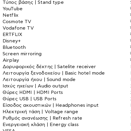
Στρώματα
Τύπος βάσης | Stand type
Βυτία
YouTube
Συρταριέρες
Netflix
Τουαλέτες-κονσόλες
Αντλίες
Cosmote TV
Vodafone TV
Τραπεζάκια Σαλονιού
Διάφορα εξαρτήματα
ERTFLIX
Τραπεζαριες
Disney+
Βενζιναντλίες
Bluetooth
Τραπέζια
Βυθιζόμενες
Screen mirroring
Airplay
Επιφάνειας
Δορυφορικός δέκτης | Satelite receiver
Αγροτικά
Πιεστικά Δοχεία
Λειτουργία ξενοδοχείου | Basic hotel mode
Λειτουργία ήχου | Sound mode
Πιεστικά Συγκροτήματα
Αλυσοπρίονα
Ισχύς ηχείων | Audio output
Αναλώσιμα
Θύρες HDMI | HDMI Ports
Θύρες USB | USB Ports
Δοχεία αποθήκευσης λαδιού-κρασιού
Είσοδος ακουστικών | Headphones input
Ελαιοραβδιστικά
Ηλεκτρική τάση | Voltage range
Μικροσυσκευές
Ρυθμός ανανέωσης | Refresh rate
Εργαλεία χειρός
Ενεργειακή κλάση | Energy class
Είδη Ποτίσματος-λάστιχα
Αποχυμωτές-στίφτες