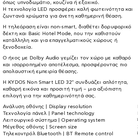
Έπιπλα TV
όπως υπνοδωμάτιο, κουζίνα ή εξοχικό.
Ρυθμός ανανέωσης | Refresh rate
Είδη Εξοχής - Εποχιακά
Η τεχνολογία LED προσφέρει καλή φωτεινότητα και
Πολύφωτα
Ερμάρια
Ενεργειακή κλάση | Energy class
ζωντανά χρώματα για άνετη καθημερινή θέαση.
VESA
Πορτατίφ
Καθρέπτες
Set επίπλων
NW/GW | Καθαρό βάρος/Μικτό βάρος (kgs)
Η τηλεόραση είναι non-smart, διαθέτει δορυφορικό
Πρίζες-διακόπτες
Καλόγεροι
Διαστάσεις με βάση | Dimensions with stand (cm)
Αποθήκες-μπαούλα-σκίαστρα
δέκτη και Basic Hotel Mode, που την καθιστούν
Προβολείς
Καναπέδες
κατάλληλη και για επαγγελματικούς χώρους ή
Διάφορα είδη εξοχής
(WxHxD) | (ΜxΥxΠ)
ξενοδοχεία.
Σποτ
Καρέκλες
Καρέκλες-Πολυθρόνες-Σκαμπό
Διαστάσεις χωρίς βάση | Dimensions w/o stand (cm)
Ο ήχος με Dolby Audio γεμίζει τον χώρο με καθαρό
Κρεβάτια-Στρώματα
Ταινίες Led
Κομοδίνα
Κιόσκια
(WxHxD) | (ΜxΥxΠ)
και ισορροπημένο αποτέλεσμα, προσφέροντας πιο
Τοίχου
Κρεβάτια
Κούνιες
απολαυστική εμπειρία θέασης.
Κρεβάτια
Τύπος συσκευασίας | Type of package
Κουρτινόξυλα
Ντουλάπες
Barcode
Η KYDOS Non Smart LED 32″ συνδυάζει απλότητα,
Στρώματα
Έτος κυκλοφορίας | Launch year
καθαρή εικόνα και προσιτή τιμή – μια αξιόπιστη
Μαξιλάρια-Καλύμματα-Παπλώματα
Ξαπλώστρες
Εγγύηση (έτη) | Warranty (years)
επιλογή για την καθημερινότητά σας.
Ντουλάπες-Ραφιέρες
Ομπρέλες
Ανάλυση οθόνης | Display resolution
Δεξαμενές
Παπουτσοθήκες
Παγκάκια
Τεχνολογία πάνελ | Panel technology
Πολυθρόνες
Λειτουργικό σύστημα | Operating system
Τραπέζια
Βαρέλια
Μέγεθος οθόνης | Screen size
Σκαμπό
Μπιτόνια
Τηλεκοντρόλ Bluetooth | BT Remote control