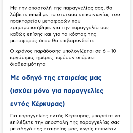
Διάφορα Ηλεκτρονικά Είδη
Καθρέπτες
Με την αποστολή της παραγγελίας σας, θα
Φωτιστικά
λάβετε email με τα στοιχεία επικοινωνίας του
Κεραίες
Καλύματα Λεκανών
πρακτορείου μεταφορών που
Απλίκες τοίχου-κολωνάκια
Τηλεοράσεις
Καμπίνες
χρησιμοποιήθηκε για την παραγγελία σας
καθώς επίσης και για το κόστος της
Ασφαλείας
Λεκάνες
μεταφοράς όπου θα επιβαρυνθείτε.
Έπιπλα
Δαπέδου
Μπανιέρες - Ντουζιέρες
Ο χρόνος παράδοσης υπολογίζεται σε 6 – 10
Βιβλιοθήκες
Διάφορα
Μπαταρίες
εργάσιμες ημέρες, εφόσον υπάρχει
διαθεσιμότητα.
Γραφεία-Καρέκλες
Εξωτερικού Χώρου
Νεροχύτες
Είδη Εξοχής - Εποχιακά
Διάφορα
Λαμπτήρες
Νιπτήρες-Κολώνες
Με οδηγό της εταιρείας μας
Set επίπλων
Έπιπλα TV
Οροφής κολλητά
Ντουλάπια κουζίνας
(ισχύει μόνο για παραγγελίες
Αποθήκες-μπαούλα-σκίαστρα
Ερμάρια
Οροφής κρεμαστά
Σπιράλ - Τηλέφωνα
Κρεβάτια-Στρώματα
Διάφορα είδη εξοχής
Καθρέπτες
Πολύπριζα-μπαλαντέζες-φις
Στήλες Ντούζ
εντός Κέρκυρας)
Κρεβάτια
Καρέκλες-Πολυθρόνες-Σκαμπό
Καλόγεροι
Πολύφωτα
Για παραγγελίες εντός Κέρκυρας, μπορείτε να
Στρώματα
Κιόσκια
Καναπέδες
Πορτατίφ
επιλέξετε την αποστολή της παραγγελίας σας
Δεξαμενές
με οδηγό της
εταιρείας μας
, χωρίς επιπλέον
Κούνιες
Καρέκλες
Πρίζες-διακόπτες