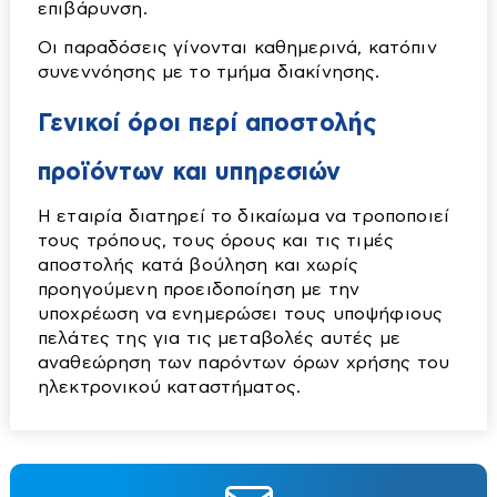
επιβάρυνση.
Βαρέλια
Ντουλάπες
Κομοδίνα
Προβολείς
Οι παραδόσεις γίνονται καθημερινά, κατόπιν
Μπιτόνια
Ξαπλώστρες
Κρεβάτια
Σποτ
συνεννόησης με το τμήμα διακίνησης.
Αντλίες
Βυτία
Ομπρέλες
Κουρτινόξυλα
Ταινίες Led
Γενικοί όροι περί αποστολής
Διάφορα εξαρτήματα
Παγκάκια
Μαξιλάρια-Καλύμματα-Παπλώματα
Τοίχου
Βενζιναντλίες
προϊόντων και υπηρεσιών
Τραπέζια
Ντουλάπες-Ραφιέρες
Αγροτικά
Βυθιζόμενες
Παπουτσοθήκες
Η εταιρία διατηρεί το δικαίωμα να τροποποιεί
Αλυσοπρίονα
Επιφάνειας
Πολυθρόνες
τους τρόπους, τους όρους και τις τιμές
αποστολής κατά βούληση και χωρίς
Αναλώσιμα
Πιεστικά Δοχεία
Σκαμπό
προηγούμενη προειδοποίηση με την
Μικροσυσκευές
Δοχεία αποθήκευσης λαδιού-κρασιού
Πιεστικά Συγκροτήματα
Στρώματα
υποχρέωση να ενημερώσει τους υποψήφιους
πελάτες της για τις μεταβολές αυτές με
Αποχυμωτές-στίφτες
Ελαιοραβδιστικά
Συρταριέρες
αναθεώρηση των παρόντων όρων χρήσης του
Αρτοπαρασκευαστές
Εργαλεία χειρός
Τουαλέτες-κονσόλες
ηλεκτρονικού καταστήματος.
Οικιακές Συσκευές
Ατμομάγειρες-Αυγουλιέρες
Είδη Ποτίσματος-λάστιχα
Τραπεζάκια Σαλονιού
Εντομοαπωθητικά
Βραστήρες
Θαμνοκοπτικά
Τραπεζαριες
Εργαλεία κουζίνας
Διάφορα
Κονταροπρίονα
Τραπέζια