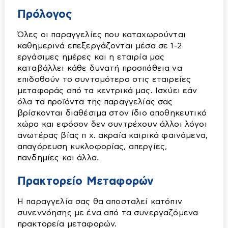
Κλιματιστικά
Πρόλογος
Καταψύκτες
Set κλιματιστικών
Κουζίνες
Όλες οι παραγγελίες που καταχωρούνται
καθημερινά επεξεργάζονται μέσα σε 1-2
Αεροκουρτίνες
Παρελκόμενα ηλεκτρικών συσκευών
Ανεμιστήρες
εργάσιμες ημέρες και η εταιρία μας
Φορητά
Πλυντήρια Πιάτων
καταβάλλει κάθε δυνατή προσπάθεια να
Επαγγελματικοί
Multi
επιδοθούν το συντομότερο στις εταιρείες
Πλυντήρια Ρούχων
μεταφοράς από τα κεντρικά μας. Ισχύει εάν
Ορθοστάτες-δαπέδου-επιτραπέζιους
Δαπέδου
Πλυντήρια-Στεγνωτήρια
όλα τα προϊόντα της παραγγελίας σας
Είδη Υγιεινής
Οροφής
Ντουλάπες
Στεγνωτήρια
βρίσκονται διαθέσιμα στον ίδιο αποθηκευτικό
χώρο και εφόσον δεν συντρέχουν άλλοι λόγοι
Αξεσουάρ Μπάνιου
Τοίχου
Ψυγεία
ανωτέρας βίας π χ. ακραία καιρικά φαινόμενα,
Διάφορα εξαρτήματα-διακόπτες
Ψυγειοκαταψύκτες
απαγόρευση κυκλοφορίας, απεργίες,
Ηλιακοί Θερμοσίφωνες
πανδημίες και άλλα.
Επιπλα Μπάνιου
Ηλιακά
Εταζέρες-Ραφιέρες
Πρακτορείο Μεταφορών
Boiler Ηλιακού
Κάνουλες διακοσμητικές
Εικόνα - Ηχος
Η παραγγελία σας θα αποσταλεί κατόπιν
Συλλέκτες Ηλιακού
Κουρτίνες-χαλάκια κλπ
συνεννόησης με ένα από τα συνεργαζόμενα
πρακτορεία μεταφορών.
Βάσεις TV
Καζανάκια