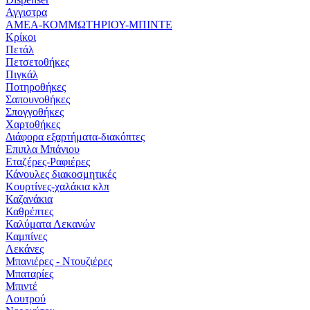
Αγγιστρα
ΑΜΕΑ-ΚΟΜΜΩΤΗΡΙΟΥ-ΜΠΙΝΤΕ
Κρίκοι
Πετάλ
Πετσετοθήκες
Πιγκάλ
Ποτηροθήκες
Σαπουνοθήκες
Σπογγοθήκες
Χαρτοθήκες
Διάφορα εξαρτήματα-διακόπτες
Επιπλα Μπάνιου
Εταζέρες-Ραφιέρες
Κάνουλες διακοσμητικές
Κουρτίνες-χαλάκια κλπ
Καζανάκια
Καθρέπτες
Καλύματα Λεκανών
Καμπίνες
Λεκάνες
Μπανιέρες - Ντουζιέρες
Μπαταρίες
Μπιντέ
Λουτρού