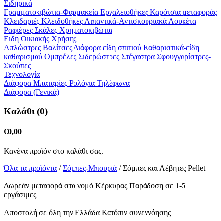
Σιδηρικά
Γραμματοκιβώτια-Φαρμακεία
Εργαλειοθήκες
Καρότσια μεταφοράς
Κλειδαριές
Κλειδοθήκες
Λιπαντικά-Αντισκουριακά
Λουκέτα
Ραφιέρες
Σκάλες
Χρηματοκιβώτια
Ειδη Οικιακής Χρήσης
Απλώστρες
Βαλίτσες
Διάφορα είδη σπιτιού
Καθαριστικά-είδη
καθαρισμού
Ομπρέλες
Σιδερώστρες
Στέγαστρα
Σφουγγαρίστρες-
Σκούπες
Τεχνολογία
Διάφορα
Μπαταρίες
Ρολόγια
Τηλέφωνα
Διάφορα (Γενικά)
Καλάθι (0)
€
0,00
Κανένα προϊόν στο καλάθι σας.
Όλα τα προϊόντα
/
Σόμπες-Μπουριά
/ Σόμπες και Λέβητες Pellet
Δωρεάν μεταφορά στο νομό Κέρκυρας
Παράδοση σε 1-5
εργάσιμες
Αποστολή σε όλη την Ελλάδα
Κατόπιν συνεννόησης