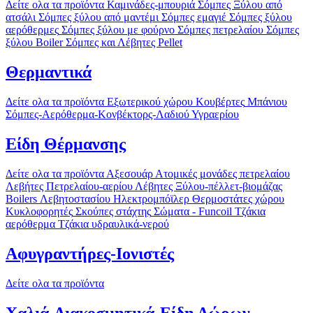
Δείτε ολα τα προϊόντα
Καμινάδες-μπουριά
Σόμπες Ξύλου από
ατσάλι
Σόμπες ξύλου από μαντέμι
Σόμπες εμαγιέ
Σόμπες ξύλου
αερόθερμες
Σόμπες ξύλου με φούρνο
Σόμπες πετρελαίου
Σόμπες
ξύλου Boiler
Σόμπες και Λέβητες Pellet
Θερμαντικά
Δείτε ολα τα προϊόντα
Εξωτερικού χώρου
Κουβέρτες
Μπάνιου
Σόμπες-Αερόθερμα-Κονβέκτορς-Λαδιού
Υγραερίου
Είδη Θέρμανσης
Δείτε ολα τα προϊόντα
Αξεσουάρ
Ατομικές μονάδες πετρελαίου
Λεβήτες Πετρελαίου-αερίου
Λέβητες Ξύλου-πέλλετ-βιομάζας
Boilers Λεβητοστασίου
Ηλεκτρομπόϊλερ
Θερμοστάτες χώρου
Κυκλοφορητές
Σκούπες στάχτης
Σώματα - Funcoil
Τζάκια
αερόθερμα
Τζάκια υδραυλικά-νερού
Αφυγραντήρες-Ιονιστές
Δείτε ολα τα προϊόντα
Χαλιά-Διακοσμητικά-Είδη Δώρων