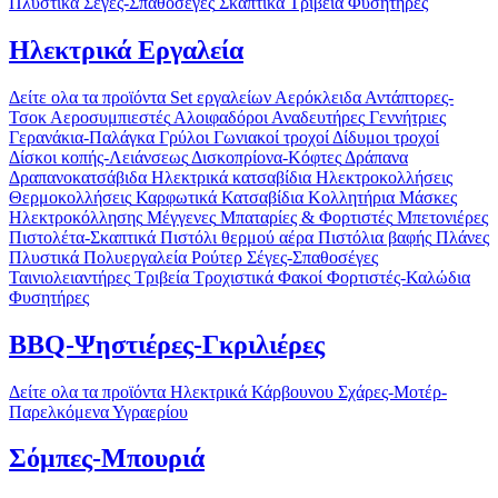
Πλυστικά
Σέγες-Σπαθοσέγες
Σκαπτικά
Τριβεία
Φυσητήρες
Ηλεκτρικά Εργαλεία
Δείτε ολα τα προϊόντα
Set εργαλείων
Αερόκλειδα
Αντάπτορες-
Τσοκ
Αεροσυμπιεστές
Αλοιφαδόροι
Αναδευτήρες
Γεννήτριες
Γερανάκια-Παλάγκα
Γρύλοι
Γωνιακοί τροχοί
Δίδυμοι τροχοί
Δίσκοι κοπής-Λειάνσεως
Δισκοπρίονα-Κόφτες
Δράπανα
Δραπανοκατσάβιδα
Ηλεκτρικά κατσαβίδια
Ηλεκτροκολλήσεις
Θερμοκολλήσεις
Καρφωτικά
Κατσαβίδια
Κολλητήρια
Μάσκες
Ηλεκτροκόλλησης
Μέγγενες
Μπαταρίες & Φορτιστές
Μπετονιέρες
Πιστολέτα-Σκαπτικά
Πιστόλι θερμού αέρα
Πιστόλια βαφής
Πλάνες
Πλυστικά
Πολυεργαλεία
Ρούτερ
Σέγες-Σπαθοσέγες
Ταινιολειαντήρες
Τριβεία
Τροχιστικά
Φακοί
Φορτιστές-Καλώδια
Φυσητήρες
BBQ-Ψηστιέρες-Γκριλιέρες
Δείτε ολα τα προϊόντα
Ηλεκτρικά
Κάρβουνου
Σχάρες-Μοτέρ-
Παρελκόμενα
Υγραερίου
Σόμπες-Μπουριά