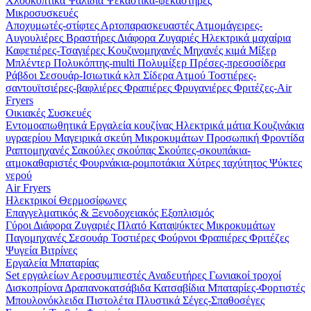
Χλοοκοπτικά
Ψαλίδια
Ψεκαστικά-ψεκαστήρες
Μικροσυσκευές
Αποχυμωτές-στίφτες
Αρτοπαρασκευαστές
Ατμομάγειρες-
Αυγουλιέρες
Βραστήρες
Διάφορα
Ζυγαριές
Ηλεκτρικά μαχαίρια
Καφετιέρες-Τσαγιέρες
Κουζινομηχανές
Μηχανές κιμά
Μίξερ
Μπλέντερ
Πολυκόπτης-multi
Πολυμίξερ
Πρέσες-πρεσοσίδερα
Ράβδοι
Σεσουάρ-Ισιωτικά κλπ
Σίδερα Ατμού
Τοστιέρες-
σαντουϊτσιέρες-βαφλιέρες
Φραπιέρες
Φρυγανιέρες
Φριτέζες-Air
Fryers
Οικιακές Συσκευές
Εντομοαπωθητικά
Εργαλεία κουζίνας
Ηλεκτρικά μάτια
Κουζινάκια
υγραερίου
Μαγειρικά σκεύη
Μικροκυμάτων
Προσωπική Φροντίδα
Ραπτομηχανές
Σακούλες σκούπας
Σκούπες-σκουπάκια-
ατμοκαθαριστές
Φουρνάκια-ρομποτάκια
Χύτρες ταχύτητος
Ψύκτες
νερού
Air Fryers
Ηλεκτρικοί Θερμοσίφωνες
Επαγγελματικός & Ξενοδοχειακός Εξοπλισμός
Γύροι
Διάφορα
Ζυγαριές
Πλατό
Καταψύκτες
Μικροκυμάτων
Παγομηχανές
Σεσουάρ
Τοστιέρες
Φούρνοι
Φραπιέρες
Φριτέζες
Ψυγεία Βιτρίνες
Εργαλεία Μπαταρίας
Set εργαλείων
Αεροσυμπιεστές
Αναδευτήρες
Γωνιακοί τροχοί
Δισκοπρίονα
Δραπανοκατσάβιδα
Κατσαβίδια
Μπαταρίες-Φορτιστές
Μπουλονόκλειδα
Πιστολέτα
Πλυστικά
Σέγες-Σπαθοσέγες