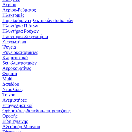
Αερίου
Αερίου-Ρεύματος
Ηλεκτρικές
Παρελκόμενα ηλεκτρικών συσκευών
Πλυντήρια Πιάτων
Πλυντήρια Ρούχων
Πλυντήρια-Στεγνωτήρια
Στεγνωτήρια
Ψυγεία
Ψυγειοκαταψύκτες
Κλιματιστικά
Set κλιματιστικών
Αεροκουρτίνες
Φορητά
Multi
Δαπέδου
Ντουλάπες
Τοίχου
Ανεμιστήρες
Επαγγελματικοί
Ορθοστάτες-δαπέδου-επιτραπέζιους
Οροφής
Είδη Υγιεινής
Αξεσουάρ Μπάνιου
Dispenser