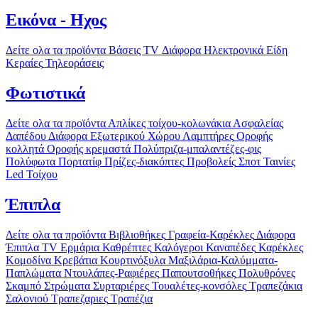
Εικόνα - Ηχος
Δείτε ολα τα προϊόντα
Βάσεις TV
Διάφορα Ηλεκτρονικά Είδη
Κεραίες
Τηλεοράσεις
Φωτιστικά
Δείτε ολα τα προϊόντα
Απλίκες τοίχου-κολωνάκια
Ασφαλείας
Δαπέδου
Διάφορα
Εξωτερικού Χώρου
Λαμπτήρες
Οροφής
κολλητά
Οροφής κρεμαστά
Πολύπριζα-μπαλαντέζες-φις
Πολύφωτα
Πορτατίφ
Πρίζες-διακόπτες
Προβολείς
Σποτ
Ταινίες
Led
Τοίχου
Έπιπλα
Δείτε ολα τα προϊόντα
Βιβλιοθήκες
Γραφεία-Καρέκλες
Διάφορα
Έπιπλα TV
Ερμάρια
Καθρέπτες
Καλόγεροι
Καναπέδες
Καρέκλες
Κομοδίνα
Κρεβάτια
Κουρτινόξυλα
Μαξιλάρια-Καλύμματα-
Παπλώματα
Ντουλάπες-Ραφιέρες
Παπουτσοθήκες
Πολυθρόνες
Σκαμπό
Στρώματα
Συρταριέρες
Τουαλέτες-κονσόλες
Τραπεζάκια
Σαλονιού
Τραπεζαριες
Τραπέζια