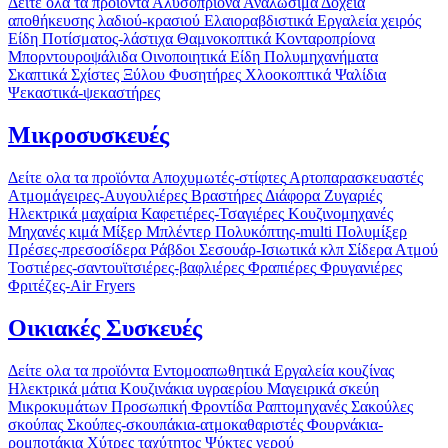
Δείτε ολα τα προϊόντα
Αλυσοπρίονα
Αναλώσιμα
Δοχεία
αποθήκευσης λαδιού-κρασιού
Ελαιοραβδιστικά
Εργαλεία χειρός
Είδη Ποτίσματος-λάστιχα
Θαμνοκοπτικά
Κονταροπρίονα
Μπορντουροψάλιδα
Οινοποιητικά Είδη
Πολυμηχανήματα
Σκαπτικά
Σχίστες Ξύλου
Φυσητήρες
Χλοοκοπτικά
Ψαλίδια
Ψεκαστικά-ψεκαστήρες
Μικροσυσκευές
Δείτε ολα τα προϊόντα
Αποχυμωτές-στίφτες
Αρτοπαρασκευαστές
Ατμομάγειρες-Αυγουλιέρες
Βραστήρες
Διάφορα
Ζυγαριές
Ηλεκτρικά μαχαίρια
Καφετιέρες-Τσαγιέρες
Κουζινομηχανές
Μηχανές κιμά
Μίξερ
Μπλέντερ
Πολυκόπτης-multi
Πολυμίξερ
Πρέσες-πρεσοσίδερα
Ράβδοι
Σεσουάρ-Ισιωτικά κλπ
Σίδερα Ατμού
Τοστιέρες-σαντουϊτσιέρες-βαφλιέρες
Φραπιέρες
Φρυγανιέρες
Φριτέζες-Air Fryers
Οικιακές Συσκευές
Δείτε ολα τα προϊόντα
Εντομοαπωθητικά
Εργαλεία κουζίνας
Ηλεκτρικά μάτια
Κουζινάκια υγραερίου
Μαγειρικά σκεύη
Μικροκυμάτων
Προσωπική Φροντίδα
Ραπτομηχανές
Σακούλες
σκούπας
Σκούπες-σκουπάκια-ατμοκαθαριστές
Φουρνάκια-
ρομποτάκια
Χύτρες ταχύτητος
Ψύκτες νερού