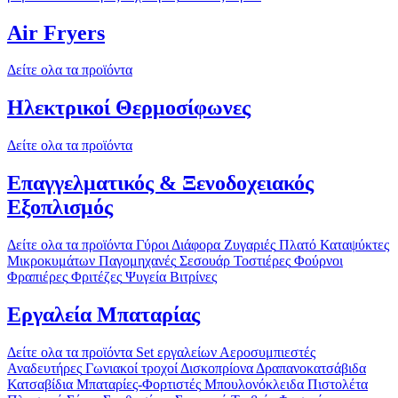
Air Fryers
Δείτε ολα τα προϊόντα
Ηλεκτρικοί Θερμοσίφωνες
Δείτε ολα τα προϊόντα
Επαγγελματικός & Ξενοδοχειακός
Εξοπλισμός
Δείτε ολα τα προϊόντα
Γύροι
Διάφορα
Ζυγαριές
Πλατό
Καταψύκτες
Μικροκυμάτων
Παγομηχανές
Σεσουάρ
Τοστιέρες
Φούρνοι
Φραπιέρες
Φριτέζες
Ψυγεία Βιτρίνες
Εργαλεία Μπαταρίας
Δείτε ολα τα προϊόντα
Set εργαλείων
Αεροσυμπιεστές
Αναδευτήρες
Γωνιακοί τροχοί
Δισκοπρίονα
Δραπανοκατσάβιδα
Κατσαβίδια
Μπαταρίες-Φορτιστές
Μπουλονόκλειδα
Πιστολέτα