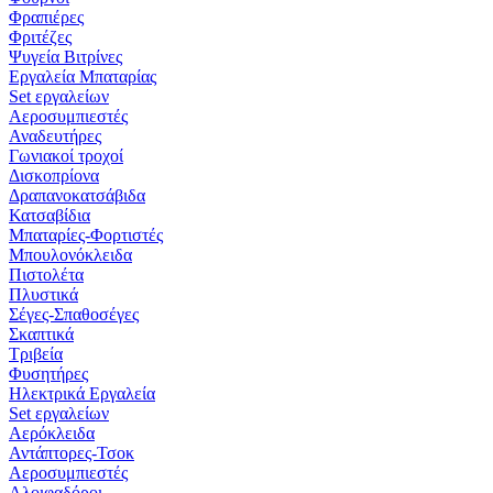
Φραπιέρες
Φριτέζες
Ψυγεία Βιτρίνες
Εργαλεία Μπαταρίας
Set εργαλείων
Αεροσυμπιεστές
Αναδευτήρες
Γωνιακοί τροχοί
Δισκοπρίονα
Δραπανοκατσάβιδα
Κατσαβίδια
Μπαταρίες-Φορτιστές
Μπουλονόκλειδα
Πιστολέτα
Πλυστικά
Σέγες-Σπαθοσέγες
Σκαπτικά
Τριβεία
Φυσητήρες
Ηλεκτρικά Εργαλεία
Set εργαλείων
Αερόκλειδα
Αντάπτορες-Τσοκ
Αεροσυμπιεστές
Αλοιφαδόροι