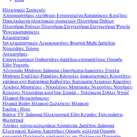
Ηλεκτρικές Συσκευές
Απορροφητήρες ελεύθεροι
Εντοιχισμένα
Καταψύκτες
Κουζίνες
Παρελκόμενα ηλεκτρικών συσκευών
Πλυντήρια Πιάτων
Πλυντήρια Ρούχων
Πλυντήρια-Στεγνωτήρια
Στεγνωτήρια
Ψυγεία
Ψυγειοκαταψύκτες
Κλιματιστικά
Set κλιματιστικών
Αεροκουρτίνες
Φορητά
Multi
Δαπέδου
Ντουλάπες
Τοίχου
Ανεμιστήρες
Επαγγελματικοί
Ορθοστάτες-δαπέδου-επιτραπέζιους
Οροφής
Είδη Υγιεινής
Αξεσουάρ Μπάνιου
Διάφορα εξαρτήματα-διακόπτες
Επιπλα
Μπάνιου
Εταζέρες-Ραφιέρες
Κάνουλες διακοσμητικές
Κουρτίνες-
χαλάκια κλπ
Καζανάκια
Καθρέπτες
Καλύματα Λεκανών
Καμπίνες
Λεκάνες
Μπανιέρες - Ντουζιέρες
Μπαταρίες
Νεροχύτες
Νιπτήρες-
Κολώνες
Ντουλάπια κουζίνας
Σπιράλ - Τηλέφωνα
Στήλες Ντούζ
Ηλιακοί Θερμοσίφωνες
Ηλιακά
Boiler Ηλιακού
Συλλέκτες Ηλιακού
Εικόνα - Ηχος
Βάσεις TV
Διάφορα Ηλεκτρονικά Είδη
Κεραίες
Τηλεοράσεις
Φωτιστικά
Απλίκες τοίχου-κολωνάκια
Ασφαλείας
Δαπέδου
Διάφορα
Εξωτερικού Χώρου
Λαμπτήρες
Οροφής κολλητά
Οροφής
κρεμαστά
Πολύπριζα-μπαλαντέζες-φις
Πολύφωτα
Πορτατίφ