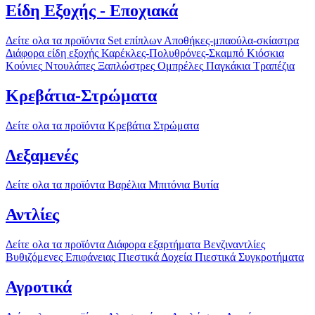
Είδη Εξοχής - Εποχιακά
Δείτε ολα τα προϊόντα
Set επίπλων
Αποθήκες-μπαούλα-σκίαστρα
Διάφορα είδη εξοχής
Καρέκλες-Πολυθρόνες-Σκαμπό
Κιόσκια
Κούνιες
Ντουλάπες
Ξαπλώστρες
Ομπρέλες
Παγκάκια
Τραπέζια
Κρεβάτια-Στρώματα
Δείτε ολα τα προϊόντα
Κρεβάτια
Στρώματα
Δεξαμενές
Δείτε ολα τα προϊόντα
Βαρέλια
Μπιτόνια
Βυτία
Αντλίες
Δείτε ολα τα προϊόντα
Διάφορα εξαρτήματα
Βενζιναντλίες
Βυθιζόμενες
Επιφάνειας
Πιεστικά Δοχεία
Πιεστικά Συγκροτήματα
Αγροτικά