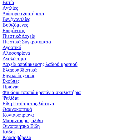
Βυτία
Αντλίες
Διάφορα εξαρτήματα
Βενζιναντλίες
Βυθιζόμενες
Επιφάνειας
Πιεστικά Δοχεία
Πιεστικά Συγκροτήματα
Αγροτικά
Αλυσοπρίονα
Αναλώσιμα
Δοχεία αποθήκευσης λαδιού-κρασιού
Ελαιοραβδιστικά
Εργαλεία χειρός
Σκούπες
Πριόνια
Φτυάρια-τσαπιά-δρεπάνια-σκαλιστήρια
Ψαλίδια
Είδη Ποτίσματος-λάστιχα
Θαμνοκοπτικά
Κονταροπρίονα
Μπορντουροψάλιδα
Οινοποιητικά Είδη
Κάδοι
Κρασοβάρελα