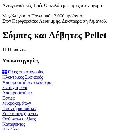
Ανταγωνιστικές Τιμές
Οι καλύτερες τιμές στην αγορά
Μεγάλη γκάμα
Πάνω από 12.000 προϊόντα
Στον Περιφερειακό Λευκίμμης.
Διασταύρωση Λιμανιού.
Σόμπες και Λέβητες Pellet
11 Προϊόντα
Υποκατηγορίες
Όλες οι κατηγορίες
Ηλεκτρικές Συσκευές
Απορροφητήρες ελεύθεροι
Εντοιχισμένα
Απορροφητήρες
Εστίες
Μικροκυμάτων
Πλυντήρια πιάτων
Σετ εντοιχιζόμενων
Φούρνοι-κουζίνες
Καταψύκτες
Κουζίνες