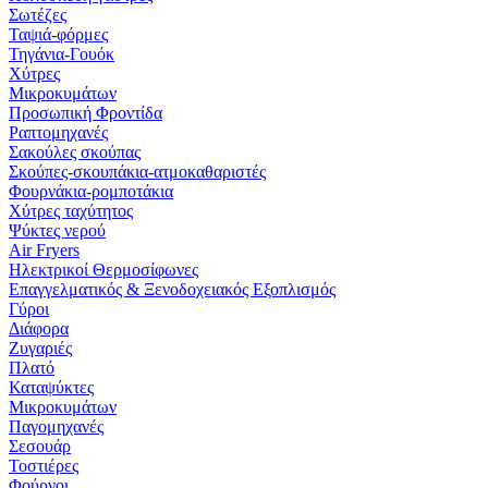
Σωτέζες
Ταψιά-φόρμες
Τηγάνια-Γουόκ
Χύτρες
Μικροκυμάτων
Προσωπική Φροντίδα
Ραπτομηχανές
Σακούλες σκούπας
Σκούπες-σκουπάκια-ατμοκαθαριστές
Φουρνάκια-ρομποτάκια
Χύτρες ταχύτητος
Ψύκτες νερού
Air Fryers
Ηλεκτρικοί Θερμοσίφωνες
Επαγγελματικός & Ξενοδοχειακός Εξοπλισμός
Γύροι
Διάφορα
Ζυγαριές
Πλατό
Καταψύκτες
Μικροκυμάτων
Παγομηχανές
Σεσουάρ
Τοστιέρες
Φούρνοι