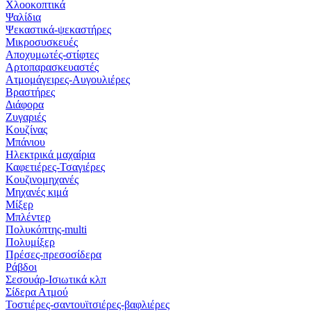
Χλοοκοπτικά
Ψαλίδια
Ψεκαστικά-ψεκαστήρες
Μικροσυσκευές
Αποχυμωτές-στίφτες
Αρτοπαρασκευαστές
Ατμομάγειρες-Αυγουλιέρες
Βραστήρες
Διάφορα
Ζυγαριές
Κουζίνας
Μπάνιου
Ηλεκτρικά μαχαίρια
Καφετιέρες-Τσαγιέρες
Κουζινομηχανές
Μηχανές κιμά
Μίξερ
Μπλέντερ
Πολυκόπτης-multi
Πολυμίξερ
Πρέσες-πρεσοσίδερα
Ράβδοι
Σεσουάρ-Ισιωτικά κλπ
Σίδερα Ατμού
Τοστιέρες-σαντουϊτσιέρες-βαφλιέρες