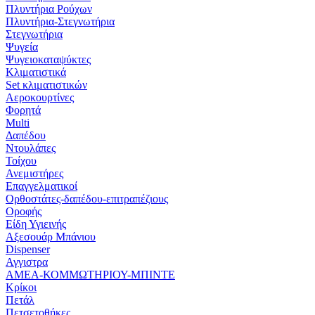
Πλυντήρια Ρούχων
Πλυντήρια-Στεγνωτήρια
Στεγνωτήρια
Ψυγεία
Ψυγειοκαταψύκτες
Κλιματιστικά
Set κλιματιστικών
Αεροκουρτίνες
Φορητά
Multi
Δαπέδου
Ντουλάπες
Τοίχου
Ανεμιστήρες
Επαγγελματικοί
Ορθοστάτες-δαπέδου-επιτραπέζιους
Οροφής
Είδη Υγιεινής
Αξεσουάρ Μπάνιου
Dispenser
Αγγιστρα
ΑΜΕΑ-ΚΟΜΜΩΤΗΡΙΟΥ-ΜΠΙΝΤΕ
Κρίκοι
Πετάλ
Πετσετοθήκες