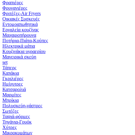
Φραπιέρες
Φρυγανιέρες
Φριτέζες-Air Fryers
Οικιακές Συσκευές
Εντομοαπωθητικά
Εργαλεία κουζίνας
Μαχαιροπήρουνα
Ποτήρια-Πιάτα-Κούπες
Ηλεκτρικά μάτια
Κουζινάκια υγραερίου
Μαγειρικά σκεύη
set
Τάπερς
Καπάκια
Γκριλιέρες
Ημίχυτρες
Κατσαρολιά
Μαρμίτες
Μπρίκια
Πολυσκεύη-γάστρες
Σωτέζες
Ταψιά-φόρμες
Τηγάνια-Γουόκ
Χύτρες
Μικροκυμάτων