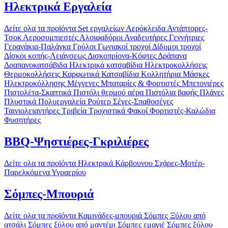
Ηλεκτρικά Εργαλεία
Δείτε ολα τα προϊόντα
Set εργαλείων
Αερόκλειδα
Αντάπτορες-
Τσοκ
Αεροσυμπιεστές
Αλοιφαδόροι
Αναδευτήρες
Γεννήτριες
Γερανάκια-Παλάγκα
Γρύλοι
Γωνιακοί τροχοί
Δίδυμοι τροχοί
Δίσκοι κοπής-Λειάνσεως
Δισκοπρίονα-Κόφτες
Δράπανα
Δραπανοκατσάβιδα
Ηλεκτρικά κατσαβίδια
Ηλεκτροκολλήσεις
Θερμοκολλήσεις
Καρφωτικά
Κατσαβίδια
Κολλητήρια
Μάσκες
Ηλεκτροκόλλησης
Μέγγενες
Μπαταρίες & Φορτιστές
Μπετονιέρες
Πιστολέτα-Σκαπτικά
Πιστόλι θερμού αέρα
Πιστόλια βαφής
Πλάνες
Πλυστικά
Πολυεργαλεία
Ρούτερ
Σέγες-Σπαθοσέγες
Ταινιολειαντήρες
Τριβεία
Τροχιστικά
Φακοί
Φορτιστές-Καλώδια
Φυσητήρες
BBQ-Ψηστιέρες-Γκριλιέρες
Δείτε ολα τα προϊόντα
Ηλεκτρικά
Κάρβουνου
Σχάρες-Μοτέρ-
Παρελκόμενα
Υγραερίου
Σόμπες-Μπουριά
Δείτε ολα τα προϊόντα
Καμινάδες-μπουριά
Σόμπες Ξύλου από
ατσάλι
Σόμπες ξύλου από μαντέμι
Σόμπες εμαγιέ
Σόμπες ξύλου