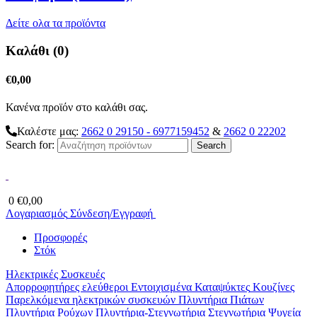
Δείτε ολα τα προϊόντα
Καλάθι (0)
€
0,00
Κανένα προϊόν στο καλάθι σας.
Καλέστε μας:
2662 0 29150 - 6977159452
&
2662 0 22202
Search for:
0
€
0,00
Λογαριασμός
Σύνδεση/Εγγραφή
Προσφορές
Στόκ
Ηλεκτρικές Συσκευές
Απορροφητήρες ελεύθεροι
Εντοιχισμένα
Καταψύκτες
Κουζίνες
Παρελκόμενα ηλεκτρικών συσκευών
Πλυντήρια Πιάτων
Πλυντήρια Ρούχων
Πλυντήρια-Στεγνωτήρια
Στεγνωτήρια
Ψυγεία