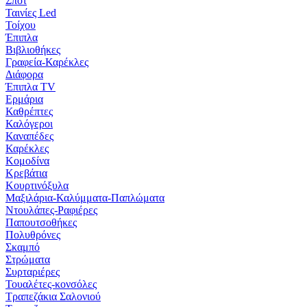
Σποτ
Ταινίες Led
Τοίχου
Έπιπλα
Βιβλιοθήκες
Γραφεία-Καρέκλες
Διάφορα
Έπιπλα TV
Ερμάρια
Καθρέπτες
Καλόγεροι
Καναπέδες
Καρέκλες
Κομοδίνα
Κρεβάτια
Κουρτινόξυλα
Μαξιλάρια-Καλύμματα-Παπλώματα
Ντουλάπες-Ραφιέρες
Παπουτσοθήκες
Πολυθρόνες
Σκαμπό
Στρώματα
Συρταριέρες
Τουαλέτες-κονσόλες
Τραπεζάκια Σαλονιού