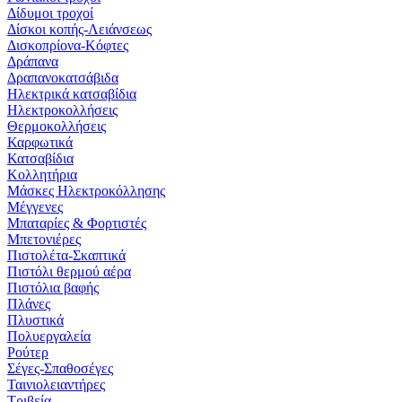
Δίδυμοι τροχοί
Δίσκοι κοπής-Λειάνσεως
Δισκοπρίονα-Κόφτες
Δράπανα
Δραπανοκατσάβιδα
Ηλεκτρικά κατσαβίδια
Ηλεκτροκολλήσεις
Θερμοκολλήσεις
Καρφωτικά
Κατσαβίδια
Κολλητήρια
Μάσκες Ηλεκτροκόλλησης
Μέγγενες
Μπαταρίες & Φορτιστές
Μπετονιέρες
Πιστολέτα-Σκαπτικά
Πιστόλι θερμού αέρα
Πιστόλια βαφής
Πλάνες
Πλυστικά
Πολυεργαλεία
Ρούτερ
Σέγες-Σπαθοσέγες
Ταινιολειαντήρες
Τριβεία