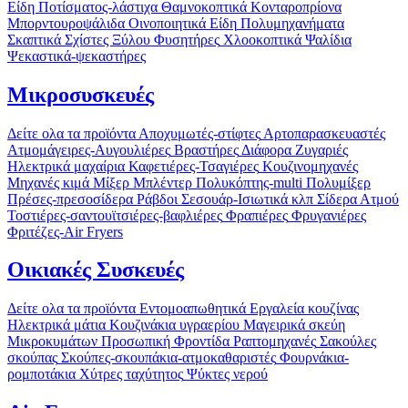
Είδη Ποτίσματος-λάστιχα
Θαμνοκοπτικά
Κονταροπρίονα
Μπορντουροψάλιδα
Οινοποιητικά Είδη
Πολυμηχανήματα
Σκαπτικά
Σχίστες Ξύλου
Φυσητήρες
Χλοοκοπτικά
Ψαλίδια
Ψεκαστικά-ψεκαστήρες
Μικροσυσκευές
Δείτε ολα τα προϊόντα
Αποχυμωτές-στίφτες
Αρτοπαρασκευαστές
Ατμομάγειρες-Αυγουλιέρες
Βραστήρες
Διάφορα
Ζυγαριές
Ηλεκτρικά μαχαίρια
Καφετιέρες-Τσαγιέρες
Κουζινομηχανές
Μηχανές κιμά
Μίξερ
Μπλέντερ
Πολυκόπτης-multi
Πολυμίξερ
Πρέσες-πρεσοσίδερα
Ράβδοι
Σεσουάρ-Ισιωτικά κλπ
Σίδερα Ατμού
Τοστιέρες-σαντουϊτσιέρες-βαφλιέρες
Φραπιέρες
Φρυγανιέρες
Φριτέζες-Air Fryers
Οικιακές Συσκευές
Δείτε ολα τα προϊόντα
Εντομοαπωθητικά
Εργαλεία κουζίνας
Ηλεκτρικά μάτια
Κουζινάκια υγραερίου
Μαγειρικά σκεύη
Μικροκυμάτων
Προσωπική Φροντίδα
Ραπτομηχανές
Σακούλες
σκούπας
Σκούπες-σκουπάκια-ατμοκαθαριστές
Φουρνάκια-
ρομποτάκια
Χύτρες ταχύτητος
Ψύκτες νερού