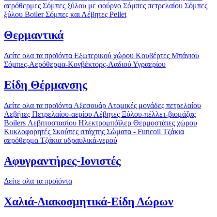
αερόθερμες
Σόμπες ξύλου με φούρνο
Σόμπες πετρελαίου
Σόμπες
ξύλου Boiler
Σόμπες και Λέβητες Pellet
Θερμαντικά
Δείτε ολα τα προϊόντα
Εξωτερικού χώρου
Κουβέρτες
Μπάνιου
Σόμπες-Αερόθερμα-Κονβέκτορς-Λαδιού
Υγραερίου
Είδη Θέρμανσης
Δείτε ολα τα προϊόντα
Αξεσουάρ
Ατομικές μονάδες πετρελαίου
Λεβήτες Πετρελαίου-αερίου
Λέβητες Ξύλου-πέλλετ-βιομάζας
Boilers Λεβητοστασίου
Ηλεκτρομπόϊλερ
Θερμοστάτες χώρου
Κυκλοφορητές
Σκούπες στάχτης
Σώματα - Funcoil
Τζάκια
αερόθερμα
Τζάκια υδραυλικά-νερού
Αφυγραντήρες-Ιονιστές
Δείτε ολα τα προϊόντα
Χαλιά-Διακοσμητικά-Είδη Δώρων