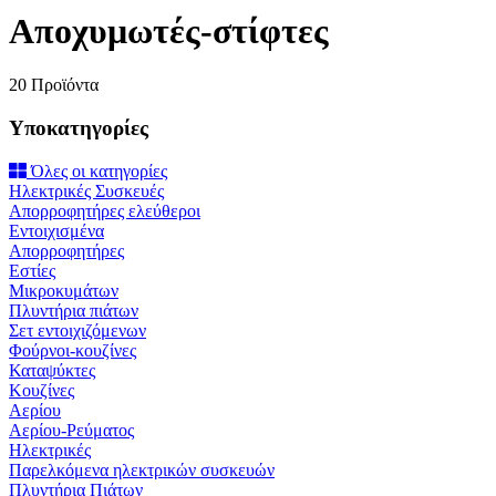
Αποχυμωτές-στίφτες
20 Προϊόντα
Υποκατηγορίες
Όλες οι κατηγορίες
Ηλεκτρικές Συσκευές
Απορροφητήρες ελεύθεροι
Εντοιχισμένα
Απορροφητήρες
Εστίες
Μικροκυμάτων
Πλυντήρια πιάτων
Σετ εντοιχιζόμενων
Φούρνοι-κουζίνες
Καταψύκτες
Κουζίνες
Αερίου
Αερίου-Ρεύματος
Ηλεκτρικές
Παρελκόμενα ηλεκτρικών συσκευών
Πλυντήρια Πιάτων