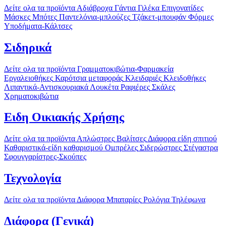
Δείτε ολα τα προϊόντα
Αδιάβροχα
Γάντια
Γιλέκα
Επιγονατίδες
Μάσκες
Μπότες
Παντελόνια-μπλούζες
Τζάκετ-μπουφάν
Φόρμες
Υποδήματα-Κάλτσες
Σιδηρικά
Δείτε ολα τα προϊόντα
Γραμματοκιβώτια-Φαρμακεία
Εργαλειοθήκες
Καρότσια μεταφοράς
Κλειδαριές
Κλειδοθήκες
Λιπαντικά-Αντισκουριακά
Λουκέτα
Ραφιέρες
Σκάλες
Χρηματοκιβώτια
Ειδη Οικιακής Χρήσης
Δείτε ολα τα προϊόντα
Απλώστρες
Βαλίτσες
Διάφορα είδη σπιτιού
Καθαριστικά-είδη καθαρισμού
Ομπρέλες
Σιδερώστρες
Στέγαστρα
Σφουγγαρίστρες-Σκούπες
Τεχνολογία
Δείτε ολα τα προϊόντα
Διάφορα
Μπαταρίες
Ρολόγια
Τηλέφωνα
Διάφορα (Γενικά)