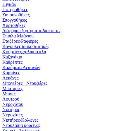
Πιγκάλ
Ποτηροθήκες
Σαπουνοθήκες
Σπογγοθήκες
Χαρτοθήκες
Διάφορα εξαρτήματα-διακόπτες
Επιπλα Μπάνιου
Εταζέρες-Ραφιέρες
Κάνουλες διακοσμητικές
Κουρτίνες-χαλάκια κλπ
Καζανάκια
Καθρέπτες
Καλύματα Λεκανών
Καμπίνες
Λεκάνες
Μπανιέρες - Ντουζιέρες
Μπαταρίες
Μπιντέ
Λουτρού
Νεροχύτου
Νιπτήρος
Νεροχύτες
Νιπτήρες-Κολώνες
Ντουλάπια κουζίνας
Σπιράλ - Τηλέφωνα