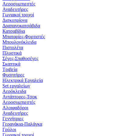
Αεροσυμπιεστές
Αναδευτήρες
Γωνιακοί τροχοί
Δισκοπρίονα
Δραπανοκατσάβιδα
Κατσαβίδια
Μπαταρίες-Φορτιστές
Μπουλονόκλειδα
Πιστολέτα
Πλυστικά
Σέγες-Σπαθοσέγες
Σκαπτικά
Τριβεία
Φυσητήρες
Ηλεκτρικά Εργαλεία
Set εργαλείων
Αερόκλειδα
Αντάπτορες-Τσοκ
Αεροσυμπιεστές
Αλοιφαδόροι
Αναδευτήρες
Γεννήτριες
Γερανάκια-Παλάγκα
Γρύλοι
Γωνιακοί τροχοί