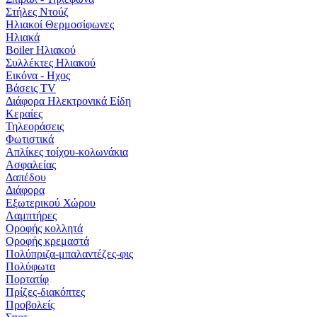
Στήλες Ντούζ
Ηλιακοί Θερμοσίφωνες
Ηλιακά
Boiler Ηλιακού
Συλλέκτες Ηλιακού
Εικόνα - Ηχος
Βάσεις TV
Διάφορα Ηλεκτρονικά Είδη
Κεραίες
Τηλεοράσεις
Φωτιστικά
Απλίκες τοίχου-κολωνάκια
Ασφαλείας
Δαπέδου
Διάφορα
Εξωτερικού Χώρου
Λαμπτήρες
Οροφής κολλητά
Οροφής κρεμαστά
Πολύπριζα-μπαλαντέζες-φις
Πολύφωτα
Πορτατίφ
Πρίζες-διακόπτες
Προβολείς