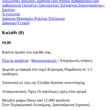
Απλώστρες
Βαλίτσες
Διάφορα είδη σπιτιού
Καθαριστικά-είδη
καθαρισμού
Ομπρέλες
Σιδερώστρες
Στέγαστρα
Σφουγγαρίστρες-
Σκούπες
Τεχνολογία
Διάφορα
Μπαταρίες
Ρολόγια
Τηλέφωνα
Διάφορα (Γενικά)
Καλάθι (0)
€
0,00
Κανένα προϊόν στο καλάθι σας.
Όλα τα προϊόντα
/
Μικροσυσκευές
/ Αποχυμωτές-στίφτες
Δωρεάν μεταφορά στο νομό Κέρκυρας
Παράδοση σε 1-5
εργάσιμες
Αποστολή σε όλη την Ελλάδα
Κατόπιν συνεννόησης
Ανταγωνιστικές Τιμές
Οι καλύτερες τιμές στην αγορά
Μεγάλη γκάμα
Πάνω από 12.000 προϊόντα
Στον Περιφερειακό Λευκίμμης.
Διασταύρωση Λιμανιού.