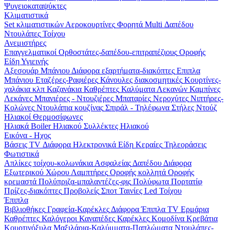
Ψυγειοκαταψύκτες
Κλιματιστικά
Set κλιματιστικών
Αεροκουρτίνες
Φορητά
Multi
Δαπέδου
Ντουλάπες
Τοίχου
Ανεμιστήρες
Επαγγελματικοί
Ορθοστάτες-δαπέδου-επιτραπέζιους
Οροφής
Είδη Υγιεινής
Αξεσουάρ Μπάνιου
Διάφορα εξαρτήματα-διακόπτες
Επιπλα
Μπάνιου
Εταζέρες-Ραφιέρες
Κάνουλες διακοσμητικές
Κουρτίνες-
χαλάκια κλπ
Καζανάκια
Καθρέπτες
Καλύματα Λεκανών
Καμπίνες
Λεκάνες
Μπανιέρες - Ντουζιέρες
Μπαταρίες
Νεροχύτες
Νιπτήρες-
Κολώνες
Ντουλάπια κουζίνας
Σπιράλ - Τηλέφωνα
Στήλες Ντούζ
Ηλιακοί Θερμοσίφωνες
Ηλιακά
Boiler Ηλιακού
Συλλέκτες Ηλιακού
Εικόνα - Ηχος
Βάσεις TV
Διάφορα Ηλεκτρονικά Είδη
Κεραίες
Τηλεοράσεις
Φωτιστικά
Απλίκες τοίχου-κολωνάκια
Ασφαλείας
Δαπέδου
Διάφορα
Εξωτερικού Χώρου
Λαμπτήρες
Οροφής κολλητά
Οροφής
κρεμαστά
Πολύπριζα-μπαλαντέζες-φις
Πολύφωτα
Πορτατίφ
Πρίζες-διακόπτες
Προβολείς
Σποτ
Ταινίες Led
Τοίχου
Έπιπλα
Βιβλιοθήκες
Γραφεία-Καρέκλες
Διάφορα
Έπιπλα TV
Ερμάρια
Καθρέπτες
Καλόγεροι
Καναπέδες
Καρέκλες
Κομοδίνα
Κρεβάτια
Κουρτινόξυλα
Μαξιλάρια-Καλύμματα-Παπλώματα
Ντουλάπες-