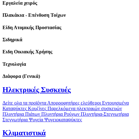
Εργαλεία χειρός
Πλακάκια - Επένδυση Τοίχων
Είδη Ατομικής Προστασίας
Σιδηρικά
Ειδη Οικιακής Χρήσης
Τεχνολογία
Διάφορα (Γενικά)
Ηλεκτρικές Συσκευές
Δείτε ολα τα προϊόντα
Απορροφητήρες ελεύθεροι
Εντοιχισμένα
Καταψύκτες
Κουζίνες
Παρελκόμενα ηλεκτρικών συσκευών
Πλυντήρια Πιάτων
Πλυντήρια Ρούχων
Πλυντήρια-Στεγνωτήρια
Στεγνωτήρια
Ψυγεία
Ψυγειοκαταψύκτες
Κλιματιστικά