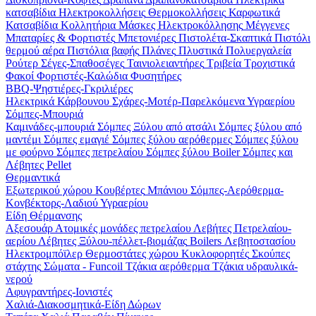
κατσαβίδια
Ηλεκτροκολλήσεις
Θερμοκολλήσεις
Καρφωτικά
Κατσαβίδια
Κολλητήρια
Μάσκες Ηλεκτροκόλλησης
Μέγγενες
Μπαταρίες & Φορτιστές
Μπετονιέρες
Πιστολέτα-Σκαπτικά
Πιστόλι
θερμού αέρα
Πιστόλια βαφής
Πλάνες
Πλυστικά
Πολυεργαλεία
Ρούτερ
Σέγες-Σπαθοσέγες
Ταινιολειαντήρες
Τριβεία
Τροχιστικά
Φακοί
Φορτιστές-Καλώδια
Φυσητήρες
BBQ-Ψηστιέρες-Γκριλιέρες
Ηλεκτρικά
Κάρβουνου
Σχάρες-Μοτέρ-Παρελκόμενα
Υγραερίου
Σόμπες-Μπουριά
Καμινάδες-μπουριά
Σόμπες Ξύλου από ατσάλι
Σόμπες ξύλου από
μαντέμι
Σόμπες εμαγιέ
Σόμπες ξύλου αερόθερμες
Σόμπες ξύλου
με φούρνο
Σόμπες πετρελαίου
Σόμπες ξύλου Boiler
Σόμπες και
Λέβητες Pellet
Θερμαντικά
Εξωτερικού χώρου
Κουβέρτες
Μπάνιου
Σόμπες-Αερόθερμα-
Κονβέκτορς-Λαδιού
Υγραερίου
Είδη Θέρμανσης
Αξεσουάρ
Ατομικές μονάδες πετρελαίου
Λεβήτες Πετρελαίου-
αερίου
Λέβητες Ξύλου-πέλλετ-βιομάζας
Boilers Λεβητοστασίου
Ηλεκτρομπόϊλερ
Θερμοστάτες χώρου
Κυκλοφορητές
Σκούπες
στάχτης
Σώματα - Funcoil
Τζάκια αερόθερμα
Τζάκια υδραυλικά-
νερού
Αφυγραντήρες-Ιονιστές
Χαλιά-Διακοσμητικά-Είδη Δώρων