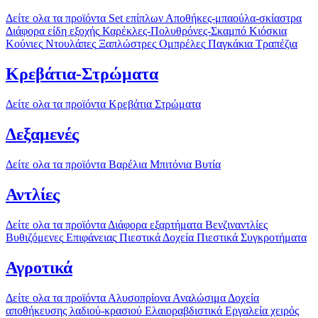
Δείτε ολα τα προϊόντα
Set επίπλων
Αποθήκες-μπαούλα-σκίαστρα
Διάφορα είδη εξοχής
Καρέκλες-Πολυθρόνες-Σκαμπό
Κιόσκια
Κούνιες
Ντουλάπες
Ξαπλώστρες
Ομπρέλες
Παγκάκια
Τραπέζια
Κρεβάτια-Στρώματα
Δείτε ολα τα προϊόντα
Κρεβάτια
Στρώματα
Δεξαμενές
Δείτε ολα τα προϊόντα
Βαρέλια
Μπιτόνια
Βυτία
Αντλίες
Δείτε ολα τα προϊόντα
Διάφορα εξαρτήματα
Βενζιναντλίες
Βυθιζόμενες
Επιφάνειας
Πιεστικά Δοχεία
Πιεστικά Συγκροτήματα
Αγροτικά
Δείτε ολα τα προϊόντα
Αλυσοπρίονα
Αναλώσιμα
Δοχεία
αποθήκευσης λαδιού-κρασιού
Ελαιοραβδιστικά
Εργαλεία χειρός