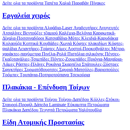
Δείτε ολα τα προϊόντα
Ταπέτα
Χαλιά
Παραβάν
Πίνακες
Εργαλεία χειρός
Δείτε ολα τα προϊόντα
Αλφάδια-Laser
Αναδευτήρες
Ανιχνευτές
Ατσαλίνες
Βεντούζες τζαμιού
Καλέμια-Βελόνια
Καρφωτικά-
Δίχαλα-Πριτσιναδόροι
Κατσαβίδια-Μύτες
Κλειδιά-Καρυδάκια
Κολαούζα
Κοπτικά
Κουβάδες-Χωνιά
Κόφτες πλακιδίων
Κόφτες-
ψαλίδια
Λειαντήρες-Τρίφτες
Λίμες
Λοστοί-Προκοβγάλτες
Μέτρα-
χαράκτες-παχύμετρα
Πινέλα-Ρολά
Πιστόλια σιλικόνης
Πένσες-
Γκαζοτανάλιες-Τσιμπίδες
Πόντες-Ζουμπάδες
Πριόνια-Μαχαίρια-
Λάμες
Ράσπες-Πλάνες
Ροκάνια
Σκαρπέλα
Σπάτουλες-Ξύστρες
Σφιγκτήρες
Συρματόβουρτσες
Σφυριά-Ματσόλες-Βαριοπούλες
Τρόμπες
Τρυπάνια-Ποτηροτρύπανα
Τσεκούρια
Πλακάκια - Επένδυση Τοίχων
Δείτε ολα τα προϊόντα
Τοίχου
Τοίχου-Δαπέδου
Κόλλες-Στόκοι-
Σταυροί-Προφίλ
Δάπεδα Laminate
Εύκαμπτα Πετρώματα
Πλακάκια Δαπέδου
Τεχνητά Πετρώματα
Υαλότουβλα
Είδη Ατομικής Προστασίας