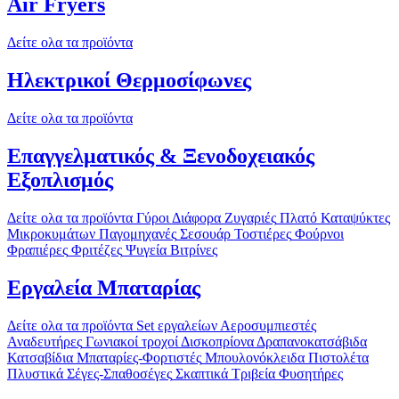
Air Fryers
Δείτε ολα τα προϊόντα
Ηλεκτρικοί Θερμοσίφωνες
Δείτε ολα τα προϊόντα
Επαγγελματικός & Ξενοδοχειακός
Εξοπλισμός
Δείτε ολα τα προϊόντα
Γύροι
Διάφορα
Ζυγαριές
Πλατό
Καταψύκτες
Μικροκυμάτων
Παγομηχανές
Σεσουάρ
Τοστιέρες
Φούρνοι
Φραπιέρες
Φριτέζες
Ψυγεία Βιτρίνες
Εργαλεία Μπαταρίας
Δείτε ολα τα προϊόντα
Set εργαλείων
Αεροσυμπιεστές
Αναδευτήρες
Γωνιακοί τροχοί
Δισκοπρίονα
Δραπανοκατσάβιδα
Κατσαβίδια
Μπαταρίες-Φορτιστές
Μπουλονόκλειδα
Πιστολέτα
Πλυστικά
Σέγες-Σπαθοσέγες
Σκαπτικά
Τριβεία
Φυσητήρες