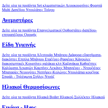
Δείτε ολα τα προϊόντα
Set κλιματιστικών
Αεροκουρτίνες
Φορητά
Multi
Δαπέδου
Ντουλάπες
Τοίχου
Ανεμιστήρες
Δείτε ολα τα προϊόντα
Επαγγελματικοί
Ορθοστάτες-δαπέδου-
επιτραπέζιους
Οροφής
Είδη Υγιεινής
Δείτε ολα τα προϊόντα
Αξεσουάρ Μπάνιου
Διάφορα εξαρτήματα-
διακόπτες
Επιπλα Μπάνιου
Εταζέρες-Ραφιέρες
Κάνουλες
διακοσμητικές
Κουρτίνες-χαλάκια κλπ
Καζανάκια
Καθρέπτες
Καλύματα Λεκανών
Καμπίνες
Λεκάνες
Μπανιέρες - Ντουζιέρες
Μπαταρίες
Νεροχύτες
Νιπτήρες-Κολώνες
Ντουλάπια κουζίνας
Σπιράλ - Τηλέφωνα
Στήλες Ντούζ
Ηλιακοί Θερμοσίφωνες
Δείτε ολα τα προϊόντα
Ηλιακά
Boiler Ηλιακού
Συλλέκτες Ηλιακού
Εικόνα - Ηχος