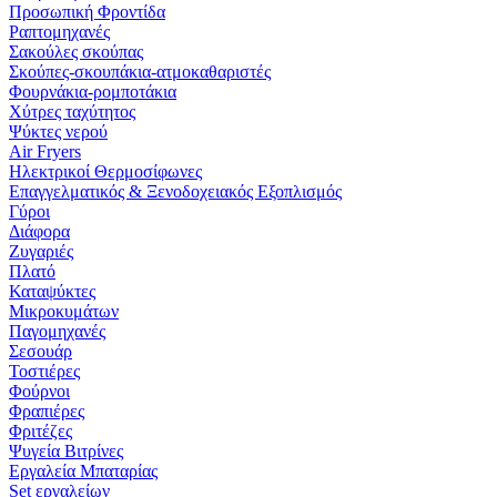
Προσωπική Φροντίδα
Ραπτομηχανές
Σακούλες σκούπας
Σκούπες-σκουπάκια-ατμοκαθαριστές
Φουρνάκια-ρομποτάκια
Χύτρες ταχύτητος
Ψύκτες νερού
Air Fryers
Ηλεκτρικοί Θερμοσίφωνες
Επαγγελματικός & Ξενοδοχειακός Εξοπλισμός
Γύροι
Διάφορα
Ζυγαριές
Πλατό
Καταψύκτες
Μικροκυμάτων
Παγομηχανές
Σεσουάρ
Τοστιέρες
Φούρνοι
Φραπιέρες
Φριτέζες
Ψυγεία Βιτρίνες
Εργαλεία Μπαταρίας
Set εργαλείων