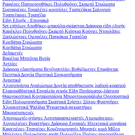
Ραφιέρες
Παπουτσοθήκες
Πολυθρόνες
Σκαμπό
Στρώματα
Συρταριέρες
Τουαλέτες-κονσόλες
Τραπεζάκια Σαλονιού
Τραπεζαριες
Τραπέζια
Είδη Εξοχής - Εποχιακά
Set επίπλων
Αποθήκες-μπαούλα-σκίαστρα
Διάφορα είδη εξοχής
Καρέκλες-Πολυθρόνες-Σκαμπό
Κιόσκια
Κούνιες
Ντουλάπες
Ξαπλώστρες
Ομπρέλες
Παγκάκια
Τραπέζια
Κρεβάτια-Στρώματα
Κρεβάτια
Στρώματα
Δεξαμενές
Βαρέλια
Μπιτόνια
Βυτία
Αντλίες
Διάφορα εξαρτήματα
Βενζιναντλίες
Βυθιζόμενες
Επιφάνειας
Πιεστικά Δοχεία
Πιεστικά Συγκροτήματα
Αγροτικά
Αλυσοπρίονα
Αναλώσιμα
Δοχεία αποθήκευσης λαδιού-κρασιού
Ελαιοραβδιστικά
Εργαλεία χειρός
Είδη Ποτίσματος-λάστιχα
Θαμνοκοπτικά
Κονταροπρίονα
Μπορντουροψάλιδα
Οινοποιητικά
Είδη
Πολυμηχανήματα
Σκαπτικά
Σχίστες Ξύλου
Φυσητήρες
Χλοοκοπτικά
Ψαλίδια
Ψεκαστικά-ψεκαστήρες
Μικροσυσκευές
Αποχυμωτές-στίφτες
Αρτοπαρασκευαστές
Ατμομάγειρες-
Αυγουλιέρες
Βραστήρες
Διάφορα
Ζυγαριές
Ηλεκτρικά μαχαίρια
Καφετιέρες-Τσαγιέρες
Κουζινομηχανές
Μηχανές κιμά
Μίξερ
Μπλέντερ
Πολυκόπτης-multi
Πολυμίξερ
Πρέσες-πρεσοσίδερα