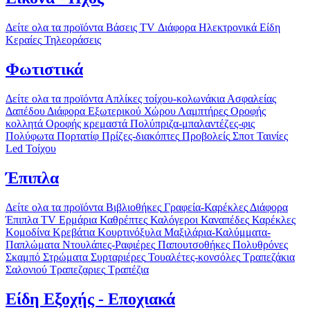
Δείτε ολα τα προϊόντα
Βάσεις TV
Διάφορα Ηλεκτρονικά Είδη
Κεραίες
Τηλεοράσεις
Φωτιστικά
Δείτε ολα τα προϊόντα
Απλίκες τοίχου-κολωνάκια
Ασφαλείας
Δαπέδου
Διάφορα
Εξωτερικού Χώρου
Λαμπτήρες
Οροφής
κολλητά
Οροφής κρεμαστά
Πολύπριζα-μπαλαντέζες-φις
Πολύφωτα
Πορτατίφ
Πρίζες-διακόπτες
Προβολείς
Σποτ
Ταινίες
Led
Τοίχου
Έπιπλα
Δείτε ολα τα προϊόντα
Βιβλιοθήκες
Γραφεία-Καρέκλες
Διάφορα
Έπιπλα TV
Ερμάρια
Καθρέπτες
Καλόγεροι
Καναπέδες
Καρέκλες
Κομοδίνα
Κρεβάτια
Κουρτινόξυλα
Μαξιλάρια-Καλύμματα-
Παπλώματα
Ντουλάπες-Ραφιέρες
Παπουτσοθήκες
Πολυθρόνες
Σκαμπό
Στρώματα
Συρταριέρες
Τουαλέτες-κονσόλες
Τραπεζάκια
Σαλονιού
Τραπεζαριες
Τραπέζια
Είδη Εξοχής - Εποχιακά