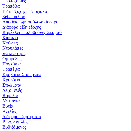
Τραπεζαριες
Τραπέζια
Είδη Εξοχής - Εποχιακά
Set επίπλων
Αποθήκες-μπαούλα-σκίαστρα
Διάφορα είδη εξοχής
Καρέκλες-Πολυθρόνες-Σκαμπό
Κιόσκια
Κούνιες
Ντουλάπες
Ξαπλώστρες
Ομπρέλες
Παγκάκια
Τραπέζια
Κρεβάτια-Στρώματα
Κρεβάτια
Στρώματα
Δεξαμενές
Βαρέλια
Μπιτόνια
Βυτία
Αντλίες
Διάφορα εξαρτήματα
Βενζιναντλίες
Βυθιζόμενες