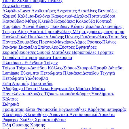
Ταπέτα
Χαλιά
Παραβάν
Πίνακες
Εργαλεία χειρός
Αλφάδια-Laser
Αναδευτήρες
Ανιχνευτές
Ατσαλίνες
Βεντούζες
τζαμιού
Καλέμια-Βελόνια
Καρφωτικά-Δίχαλα-Πριτσιναδόροι
Κατσαβίδια-Μύτες
Κλειδιά-Καρυδάκια
Κολαούζα
Κοπτικά
Κουβάδες-Χωνιά
Κόφτες πλακιδίων
Κόφτες-ψαλίδια
Λειαντήρες-
Τρίφτες
Λίμες
Λοστοί-Προκοβγάλτες
Μέτρα-χαράκτες-παχύμετρα
Πινέλα-Ρολά
Πιστόλια σιλικόνης
Πένσες-Γκαζοτανάλιες-Τσιμπίδες
Πόντες-Ζουμπάδες
Πριόνια-Μαχαίρια-Λάμες
Ράσπες-Πλάνες
Ροκάνια
Σκαρπέλα
Σπάτουλες-Ξύστρες
Σφιγκτήρες
Συρματόβουρτσες
Σφυριά-Ματσόλες-Βαριοπούλες
Τρόμπες
Τρυπάνια-Ποτηροτρύπανα
Τσεκούρια
Πλακάκια - Επένδυση Τοίχων
Τοίχου
Τοίχου-Δαπέδου
Κόλλες-Στόκοι-Σταυροί-Προφίλ
Δάπεδα
Laminate
Εύκαμπτα Πετρώματα
Πλακάκια Δαπέδου
Τεχνητά
Πετρώματα
Υαλότουβλα
Είδη Ατομικής Προστασίας
Αδιάβροχα
Γάντια
Γιλέκα
Επιγονατίδες
Μάσκες
Μπότες
Παντελόνια-μπλούζες
Τζάκετ-μπουφάν
Φόρμες
Υποδήματα-
Κάλτσες
Σιδηρικά
Γραμματοκιβώτια-Φαρμακεία
Εργαλειοθήκες
Καρότσια μεταφοράς
Κλειδαριές
Κλειδοθήκες
Λιπαντικά-Αντισκουριακά
Λουκέτα
Ραφιέρες
Σκάλες
Χρηματοκιβώτια
Ειδη Οικιακής Χρήσης