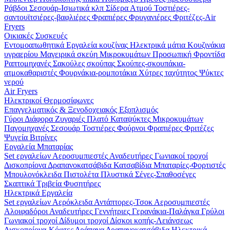
Ράβδοι
Σεσουάρ-Ισιωτικά κλπ
Σίδερα Ατμού
Τοστιέρες-
σαντουϊτσιέρες-βαφλιέρες
Φραπιέρες
Φρυγανιέρες
Φριτέζες-Air
Fryers
Οικιακές Συσκευές
Εντομοαπωθητικά
Εργαλεία κουζίνας
Ηλεκτρικά μάτια
Κουζινάκια
υγραερίου
Μαγειρικά σκεύη
Μικροκυμάτων
Προσωπική Φροντίδα
Ραπτομηχανές
Σακούλες σκούπας
Σκούπες-σκουπάκια-
ατμοκαθαριστές
Φουρνάκια-ρομποτάκια
Χύτρες ταχύτητος
Ψύκτες
νερού
Air Fryers
Ηλεκτρικοί Θερμοσίφωνες
Επαγγελματικός & Ξενοδοχειακός Εξοπλισμός
Γύροι
Διάφορα
Ζυγαριές
Πλατό
Καταψύκτες
Μικροκυμάτων
Παγομηχανές
Σεσουάρ
Τοστιέρες
Φούρνοι
Φραπιέρες
Φριτέζες
Ψυγεία Βιτρίνες
Εργαλεία Μπαταρίας
Set εργαλείων
Αεροσυμπιεστές
Αναδευτήρες
Γωνιακοί τροχοί
Δισκοπρίονα
Δραπανοκατσάβιδα
Κατσαβίδια
Μπαταρίες-Φορτιστές
Μπουλονόκλειδα
Πιστολέτα
Πλυστικά
Σέγες-Σπαθοσέγες
Σκαπτικά
Τριβεία
Φυσητήρες
Ηλεκτρικά Εργαλεία
Set εργαλείων
Αερόκλειδα
Αντάπτορες-Τσοκ
Αεροσυμπιεστές
Αλοιφαδόροι
Αναδευτήρες
Γεννήτριες
Γερανάκια-Παλάγκα
Γρύλοι
Γωνιακοί τροχοί
Δίδυμοι τροχοί
Δίσκοι κοπής-Λειάνσεως
Δισκοπρίονα-Κόφτες
Δράπανα
Δραπανοκατσάβιδα
Ηλεκτρικά