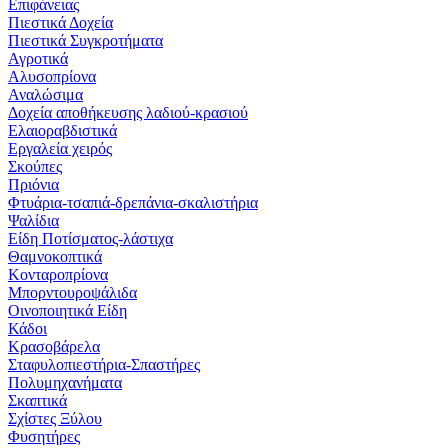
Επιφάνειας
Πιεστικά Δοχεία
Πιεστικά Συγκροτήματα
Αγροτικά
Αλυσοπρίονα
Αναλώσιμα
Δοχεία αποθήκευσης λαδιού-κρασιού
Ελαιοραβδιστικά
Εργαλεία χειρός
Σκούπες
Πριόνια
Φτυάρια-τσαπιά-δρεπάνια-σκαλιστήρια
Ψαλίδια
Είδη Ποτίσματος-λάστιχα
Θαμνοκοπτικά
Κονταροπρίονα
Μπορντουροψάλιδα
Οινοποιητικά Είδη
Κάδοι
Κρασοβάρελα
Σταφυλοπιεστήρια-Σπαστήρες
Πολυμηχανήματα
Σκαπτικά
Σχίστες Ξύλου
Φυσητήρες