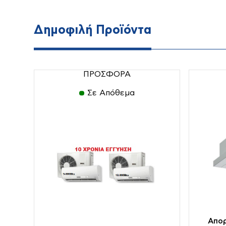
Δημοφιλή Προϊόντα
ΠΡΟΣΦΟΡΑ
Σε Απόθεμα
BBQ-
Σόμπες-
Θερμαν
Ψηστιέρες-
Μπουριά
Γκριλιέρες
Απο