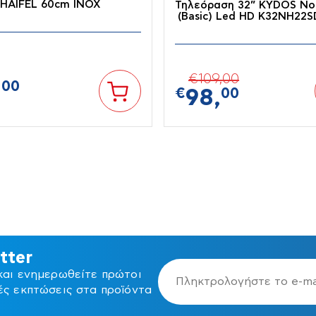
HAIFEL 60cm INOX
Τηλεόραση 32” KYDOS No
(Basic) Led HD K32NH22
€
109,
00
,
00
€
98,
00
ια -
Είδη Ατομικής
Σιδηρικά
υση
Προστασίας
tter
ων
και ενημερωθείτε πρώτοι
ές εκπτώσεις στα προϊόντα