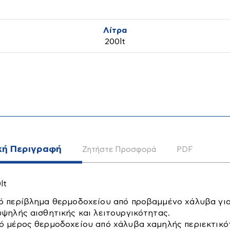
Άθραυστο κρύσταλλο ασφα
διαπερατότητας τα >= 0,9
σιδήρου [Low iron] και σ
Λίτρα
αντίξοες καιρικές συνθήκ
200lt
Βάση ηλιακού θερμοσίφων
ικά
Μικροσυσκευές
Οικιακές
Συσκευές
κή Περιγραφή
Ζητήστε Προσφορά
PDF
lt
ό περίβλημα θερμοδοχείου από προβαμμένο χάλυβα γι
υψηλής αισθητικής και λειτουργικότητας.
ό μέρος θερμοδοχείου από χάλυβα χαμηλής περιεκτικό