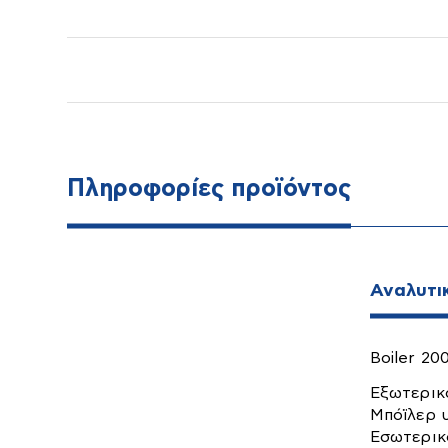
Πληροφορίες προϊόντος
Δεξαμενές
Αντλίες
Αγροτ
Αναλυτι
Boiler 200
Εξωτερικ
Μπόϊλερ 
Εσωτερικ