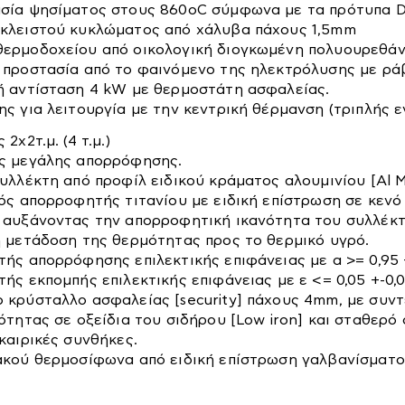
σία ψησίματος στους 860oC σύμφωνα με τα πρότυπα D
κλειστού κυκλώματος από χάλυβα πάχους 1,5mm
ερμοδοχείου από οικολογική διογκωμένη πολυουρεθάν
 προστασία από το φαινόμενο της ηλεκτρόλυσης με ρά
ή αντίσταση 4 kW με θερμοστάτη ασφαλείας.
ς για λειτουργία με την κεντρική θέρμανση (τριπλής ε
2χ2τ.μ. (4 τ.μ.)
ς μεγάλης απορρόφησης.
υλλέκτη από προφίλ ειδικού κράματος αλουμινίου [Al Mg
κός απορροφητής τιτανίου με ειδική επίστρωση σε κεν
 αυξάνοντας την απορροφητική ικανότητα του συλλέκτη
η μετάδοση της θερμότητας προς το θερμικό υγρό.
ατικός
Εργαλεία
Ηλεκτρικά
Μπαταρίας
Εργαλεία
ής απορρόφησης επιλεκτικής επιφάνειας με α >= 0,95 +
ειακός
ής εκπομπής επιλεκτικής επιφάνειας με ε <= 0,05 +-0,0
σμός
 κρύσταλλο ασφαλείας [security] πάχους 4mm, με συντ
ότητας σε οξείδια του σιδήρου [Low iron] και σταθερό
καιρικές συνθήκες.
ακού θερμοσίφωνα από ειδική επίστρωση γαλβανίσματο