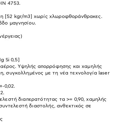
IN 4753.
Ταινιολειαντήρες
Τριβεία
η [52 kgr/m3] χωρίς χλωροφθοράνθρακες.
βδο μαγνησίου.
Τροχιστικά
Φακοί
νέργειας)
Φορτιστές-Καλώδια
Φυσητήρες
 Si 0,5]
ό αέρος. Υψηλής απορρόφησης και χαμηλής
, συγκολλημένος με τη νέα τεχνολογία laser
-0,02.
2.
ελεστή διαπερατότητας τα >= 0,90, χαμηλής
 συντελεστή διαστολής, ανθεκτικός σε
ς