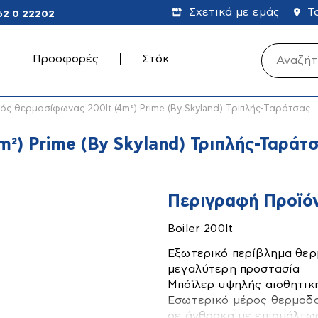
Σχετικά με εμάς
Τ
62 0 22202
Προσφορές
Στόκ
Καλάθι (
ός θερμοσίφωνας 200lt (4m²) Prime (By Skyland) Τριπλής-Ταράτσας
²) Prime (By Skyland) Τριπλής-Ταράτ
Κανένα προϊ
τήρες
Είδη Υγιεινής
Ηλιακοί
Θερμοσίφωνες
Περιγραφή Προϊό
Boiler 200lt
Εξωτερικό περίβλημα θερ
μεγαλύτερη προστασία
Μπόϊλερ υψηλής αισθητική
Εσωτερικό μέρος θερμοδο
σε άνθρακα με επισμάλτω