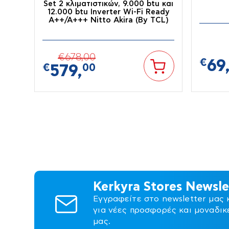
Set 2 κλιματιστικών, 9.000 btu και
12.000 btu Inverter Wi-Fi Ready
Α++/Α+++ Nitto Akira (By TCL)
€
678,
00
€
69
€
579,
00
Χαλιά-
Εργαλεία
Πλακάκ
Διακοσμητικά-
χειρός
Επένδ
Kerkyra Stores Newsle
Είδη Δώρων
Τοίχ
Εγγραφείτε στο newsletter μας 
για νέες προσφορές και μοναδικ
μας.