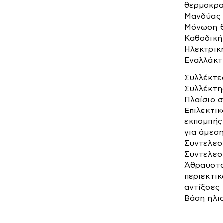
θερμοκρα
Μανδύας 
Μόνωση θ
Καθοδική
Ηλεκτρικ
Εναλλάκτη
Συλλέκτες 
Συλλέκτη
Πλαίσιο σ
Επιλεκτι
εκπομπής
για άμεσ
Air Fryers
Ηλεκτρικοί
Επαγγελμ
Θερμοσίφωνες
&
Συντελεστ
Ξενοδοχ
Συντελεστ
Εξοπλι
Άθραυστο
περιεκτικ
αντίξοες 
Βάση ηλι