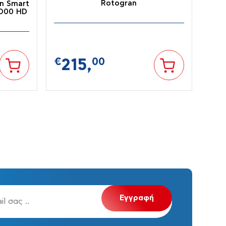
Rotogran
n Smart
SD00 HD
€
215,
00