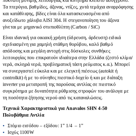
πυκνωτή μόνιμης λειτουργίας και κινητήρα κλειστό ασύγχρονο.
Κομοδίνα
Κρεβάτια
Τα πτερύγια, βαθμίδες, άξονας, ντίζες, χυτά τεμάχια αναρρόφησης
Ταινίες Led
Κούνιες
και κατάθλιψης, βίδες είναι όλα κατασκευασμένα από
Κρεβάτια
Στρώματα
Τοίχου
Ντουλάπες
ανοξείδωτο χάλυβα ΑΙSI 304. Η στεγανοποίηση του άξονα
Κουρτινόξυλα
γίνεται με μηχανικό στυπιοθλίπτη (Carbon / SiC)
Ξαπλώστρες
Μαξιλάρια-Καλύμματα-Παπλώματα
Δεξαμενές
Είναι ιδανική για οικιακή χρήση (ύδρευση, άρδευση) ειδικά
Ομπρέλες
Ντουλάπες-Ραφιέρες
σχεδιασμένη για χαμηλή στάθμη θορύβου, καλό βαθμό
Παγκάκια
Βαρέλια
απόδοσης και μεγάλη αντοχή στις δύσκολες συνθήκες
Παπουτσοθήκες
λειτουργίας που επικρατούν ιδιαίτερα στην Ελλάδα (ζεστό κλίμα/
Τραπέζια
Μπιτόνια
Πολυθρόνες
νερά, σκληρά νερά, προβληματική τάση ρεύματος κ.α.). Μπορεί
Βυτία
να συνεργαστεί εύκολα και με ελεγκτή πιέσεως (autokit ή
Σκαμπό
controlkit) ή με το σύνηθες πιεστικό δοχείο ή και με διάταξη
Αντλίες
Στρώματα
inverter για μετατροπή της παρούσας αντλίας σε πιεστικό
συγκρότημα με δυνατότητα ρύθμισης στροφών του ανάλογα με
Συρταριέρες
Διάφορα εξαρτήματα
τη ποσότητα ζήτησης νερού από τις καταναλώσεις.
Τουαλέτες-κονσόλες
Βενζιναντλίες
Τεχνικά Χαρακτηριστικά για Anavalos SHN 4-50
Τραπεζάκια Σαλονιού
Βυθιζόμενες
Πολυβάθμια Αντλία
Τραπεζαριες
Επιφάνειας
Αγροτικά
Στόμιο εισόδου – εξόδου: 1” 1/4 – 1”
Τραπέζια
Πιεστικά Δοχεία
Ισχύς 1100W
Αλυσοπρίονα