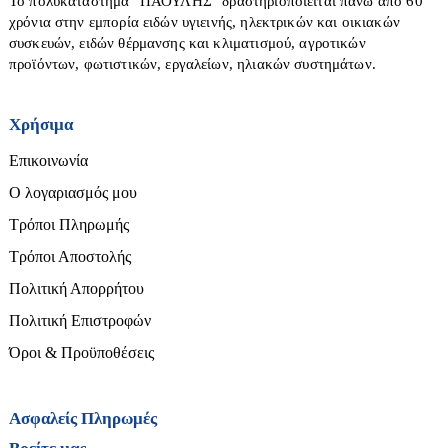
Το πολυκατάστημα ''ΠΑΟΥΛΗΣ'' δραστηριοποιείται πάνω από 60
Πιστολέτα-Σκαπτικά
Κυκλοφορητές
χρόνια στην εμπορία ειδών υγιεινής, ηλεκτρικών και οικιακών
Χαλιά-Διακοσμητικά-Είδη Δώρων
συσκευών, ειδών θέρμανσης και κλιματισμού, αγροτικών
Πιστόλι θερμού αέρα
Σκούπες στάχτης
προϊόντων, φωτιστικών, εργαλείων, ηλιακών συστημάτων.
Πιστόλια βαφής
Σώματα - Funcoil
Ταπέτα
Πλάνες
Τζάκια αερόθερμα
Χαλιά
Χρήσιμα
Πλυστικά
Τζάκια υδραυλικά-νερού
Παραβάν
Επικοινωνία
Πολυεργαλεία
Πίνακες
Εργαλεία χειρός
Ο λογαριασμός μου
Ρούτερ
Τρόποι Πληρωμής
Αλφάδια-Laser
Σέγες-Σπαθοσέγες
Τρόποι Αποστολής
Αναδευτήρες
Ταινιολειαντήρες
Πολιτική Απορρήτου
Ανιχνευτές
Τριβεία
Πολιτική Επιστροφών
Ατσαλίνες
Πλακάκια - Επένδυση Τοίχων
Τροχιστικά
Όροι & Προϋποθέσεις
Βεντούζες τζαμιού
Φακοί
Τοίχου
Καλέμια-Βελόνια
Φορτιστές-Καλώδια
Τοίχου-Δαπέδου
Ασφαλείς Πληρωμές
Καρφωτικά-Δίχαλα-Πριτσιναδόροι
Φυσητήρες
Κόλλες-Στόκοι-Σταυροί-Προφίλ