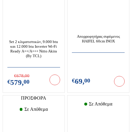
Μίξερ
Ψαλίδια
Προσωπική Φροντίδα
Μπλέντερ
Ψεκαστικά-ψεκαστήρες
Ραπτομηχανές
Πολυκόπτης-multi
Ηλεκτρικοί Θερμοσίφωνες
Σακούλες σκούπας
Πολυμίξερ
Απορροφητήρας συρόμενος
Σκούπες-σκουπάκια-ατμοκαθαριστές
HAIFEL 60cm INOX
Set 2 κλιματιστικών, 9.000 btu
Πρέσες-πρεσοσίδερα
και 12.000 btu Inverter Wi-Fi
Φουρνάκια-ρομποτάκια
Ready Α++/Α+++ Nitto Akira
Ράβδοι
(By TCL)
Χύτρες ταχύτητος
Σεσουάρ-Ισιωτικά κλπ
Ψύκτες νερού
Επαγγελματικός & Ξενοδοχειακός Εξοπλισμός
Σίδερα Ατμού
€
678,
00
€
69,
00
Τοστιέρες-σαντουϊτσιέρες-βαφλιέρες
Γύροι
€
579,
00
Φραπιέρες
Διάφορα
ΠΡΟΣΦΟΡΑ
Φρυγανιέρες
Ζυγαριές
Σε Απόθεμα
Φριτέζες-Air Fryers
Πλατό
Εργαλεία Μπαταρίας
Σε Απόθεμα
Καταψύκτες
Set εργαλείων
Μικροκυμάτων