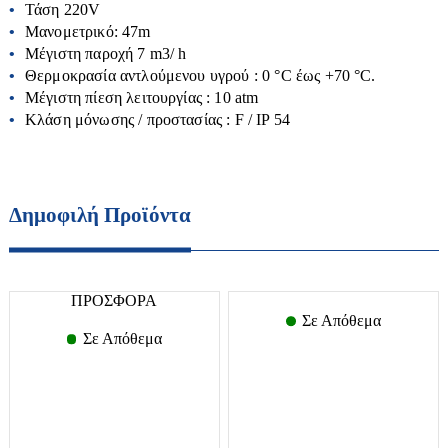
Τάση 220V
Πιεστικά Συγκροτήματα
Αναλώσιμα
Μανομετρικό: 47m
Μέγιστη παροχή 7 m
3
/ h
Δοχεία αποθήκευσης λαδιού-κρασιού
Θερμοκρασία αντλούμενου υγρού : 0 °C έως +70 °C.
Ελαιοραβδιστικά
Μέγιστη πίεση λειτουργίας : 10 atm
Μικροσυσκευές
Κλάση μόνωσης / προστασίας : F / IP 54
Εργαλεία χειρός
Αποχυμωτές-στίφτες
Είδη Ποτίσματος-λάστιχα
Αρτοπαρασκευαστές
Θαμνοκοπτικά
Ατμομάγειρες-Αυγουλιέρες
Δημοφιλή Προϊόντα
Κονταροπρίονα
Βραστήρες
Οικιακές Συσκευές
Μπορντουροψάλιδα
Διάφορα
Οινοποιητικά Είδη
Εντομοαπωθητικά
ΠΡΟΣΦΟΡΑ
Ζυγαριές
Πολυμηχανήματα
Εργαλεία κουζίνας
Σε Απόθεμα
Ηλεκτρικά μαχαίρια
Σε Απόθεμα
Σκαπτικά
Ηλεκτρικά μάτια
Καφετιέρες-Τσαγιέρες
Σχίστες Ξύλου
Κουζινάκια υγραερίου
Air Fryers
Κουζινομηχανές
Φυσητήρες
Μαγειρικά σκεύη
Μηχανές κιμά
Χλοοκοπτικά
Μικροκυμάτων