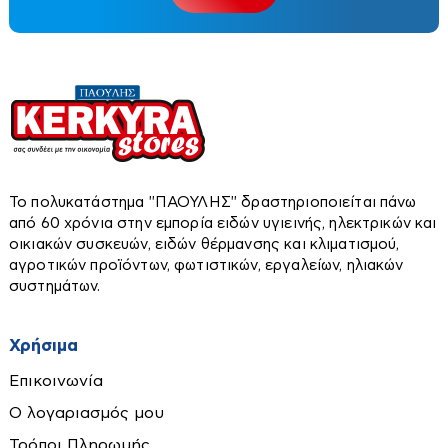
Παραβάν
Πίνακες
Εργαλεία χειρός
Αλφάδια-Laser
Αναδευτήρες
Το πολυκατάστημα ''ΠΑΟΥΛΗΣ'' δραστηριοποιείται πάνω
από 60 χρόνια στην εμπορία ειδών υγιεινής, ηλεκτρικών και
Ανιχνευτές
οικιακών συσκευών, ειδών θέρμανσης και κλιματισμού,
Ατσαλίνες
αγροτικών προϊόντων, φωτιστικών, εργαλείων, ηλιακών
συστημάτων.
Βεντούζες τζαμιού
Πλακάκια - Επένδυση Τοίχων
Καλέμια-Βελόνια
Χρήσιμα
Καρφωτικά-Δίχαλα-Πριτσιναδόροι
Τοίχου
Επικοινωνία
Κατσαβίδια-Μύτες
Τοίχου-Δαπέδου
Ο λογαριασμός μου
Κλειδιά-Καρυδάκια
Κόλλες-Στόκοι-Σταυροί-Προφίλ
Τρόποι Πληρωμής