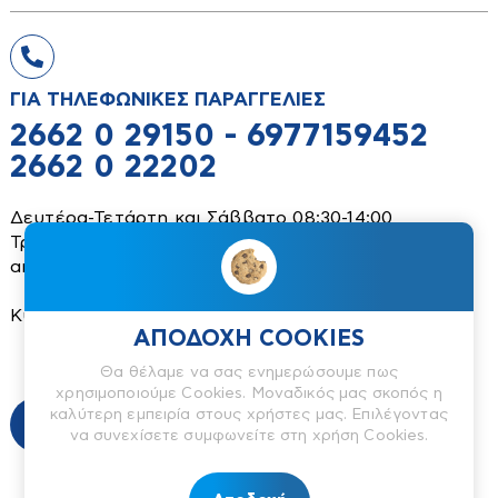
Ράσπες-Πλάνες
Κλειδοθήκες
Ροκάνια
Ειδη Οικιακής Χρήσης
Λιπαντικά-Αντισκουριακά
Σκαρπέλα
Λουκέτα
ΓΙΑ ΤΗΛΕΦΩΝΙΚΕΣ ΠΑΡΑΓΓΕΛΙΕΣ
Απλώστρες
Σπάτουλες-Ξύστρες
Ραφιέρες
2662 0 29150 - 6977159452
Βαλίτσες
Σφιγκτήρες
Σκάλες
2662 0 22202
Διάφορα είδη σπιτιού
Συρματόβουρτσες
Χρηματοκιβώτια
Καθαριστικά-είδη καθαρισμού
Δευτέρα-Τετάρτη και Σάββατο 08:30-14:00
Σφυριά-Ματσόλες-Βαριοπούλες
Τρίτη-Πέμπτη και Παρασκευή 08:30-13:30 και
Ομπρέλες
Τρόμπες
απόγευμα 18:00-21:00
Τεχνολογία
Σιδερώστρες
Τρυπάνια-Ποτηροτρύπανα
Κυριακή Κλειστά
Στέγαστρα
Τσεκούρια
Διάφορα
ΑΠΟΔΟΧΗ COOKIES
Σφουγγαρίστρες-Σκούπες
Μπαταρίες
Θα θέλαμε να σας ενημερώσουμε πως
χρησιμοποιούμε Cookies. Μοναδικός μας σκοπός η
Ρολόγια
καλύτερη εμπειρία στους χρήστες μας. Επιλέγοντας
να συνεχίσετε συμφωνείτε στη χρήση Cookies.
Τηλέφωνα