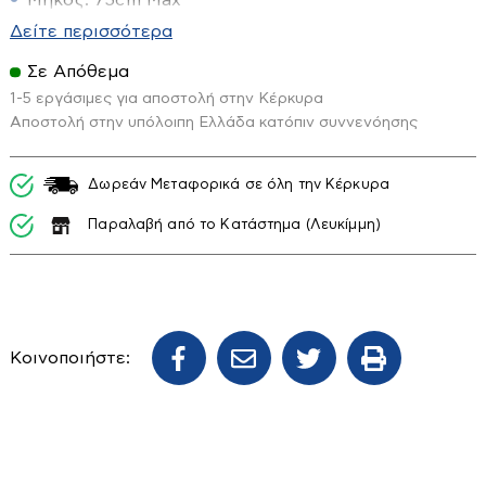
Μήκος: 75cm Max
Επιπλα Μπάνιου
Δείτε περισσότερα
Ηλιακοί Θερμοσίφωνες
Εταζέρες-Ραφιέρες
Σε Απόθεμα
Ηλιακά
Κάνουλες διακοσμητικές
1-5 εργάσιμες για αποστολή στην Κέρκυρα
Αποστολή στην υπόλοιπη Ελλάδα κατόπιν συννενόησης
Boiler Ηλιακού
Κουρτίνες-χαλάκια κλπ
Συλλέκτες Ηλιακού
Καζανάκια
Εικόνα - Ηχος
Δωρεάν Μεταφορικά σε όλη την Κέρκυρα
Καθρέπτες
Παραλαβή από το Κατάστημα (Λευκίμμη)
Βάσεις TV
Καλύματα Λεκανών
Διάφορα Ηλεκτρονικά Είδη
Καμπίνες
Κεραίες
Λεκάνες
Φωτιστικά
Τηλεοράσεις
Μπανιέρες - Ντουζιέρες
Κοινοποιήστε:
Απλίκες τοίχου-κολωνάκια
Μπαταρίες
Ασφαλείας
Νεροχύτες
Δαπέδου
Νιπτήρες-Κολώνες
Έπιπλα
Διάφορα
Ντουλάπια κουζίνας