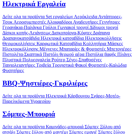
Ηλεκτρικά Εργαλεία
Δείτε ολα τα προϊόντα
Set εργαλείων
Αερόκλειδα
Αντάπτορες-
Τσοκ
Αεροσυμπιεστές
Αλοιφαδόροι
Αναδευτήρες
Γεννήτριες
Γερανάκια-Παλάγκα
Γρύλοι
Γωνιακοί τροχοί
Δίδυμοι τροχοί
Δίσκοι κοπής-Λειάνσεως
Δισκοπρίονα-Κόφτες
Δράπανα
Δραπανοκατσάβιδα
Ηλεκτρικά κατσαβίδια
Ηλεκτροκολλήσεις
Θερμοκολλήσεις
Καρφωτικά
Κατσαβίδια
Κολλητήρια
Μάσκες
Ηλεκτροκόλλησης
Μέγγενες
Μπαταρίες & Φορτιστές
Μπετονιέρες
Πιστολέτα-Σκαπτικά
Πιστόλι θερμού αέρα
Πιστόλια βαφής
Πλάνες
Πλυστικά
Πολυεργαλεία
Ρούτερ
Σέγες-Σπαθοσέγες
Ταινιολειαντήρες
Τριβεία
Τροχιστικά
Φακοί
Φορτιστές-Καλώδια
Φυσητήρες
BBQ-Ψηστιέρες-Γκριλιέρες
Δείτε ολα τα προϊόντα
Ηλεκτρικά
Κάρβουνου
Σχάρες-Μοτέρ-
Παρελκόμενα
Υγραερίου
Σόμπες-Μπουριά
Δείτε ολα τα προϊόντα
Καμινάδες-μπουριά
Σόμπες Ξύλου από
ατσάλι
Σόμπες ξύλου από μαντέμι
Σόμπες εμαγιέ
Σόμπες ξύλου