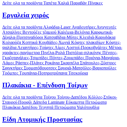
Δείτε ολα τα προϊόντα
Ταπέτα
Χαλιά
Παραβάν
Πίνακες
Εργαλεία χειρός
Δείτε ολα τα προϊόντα
Αλφάδια-Laser
Αναδευτήρες
Ανιχνευτές
Ατσαλίνες
Βεντούζες τζαμιού
Καλέμια-Βελόνια
Καρφωτικά-
Δίχαλα-Πριτσιναδόροι
Κατσαβίδια-Μύτες
Κλειδιά-Καρυδάκια
Κολαούζα
Κοπτικά
Κουβάδες-Χωνιά
Κόφτες πλακιδίων
Κόφτες-
ψαλίδια
Λειαντήρες-Τρίφτες
Λίμες
Λοστοί-Προκοβγάλτες
Μέτρα-
χαράκτες-παχύμετρα
Πινέλα-Ρολά
Πιστόλια σιλικόνης
Πένσες-
Γκαζοτανάλιες-Τσιμπίδες
Πόντες-Ζουμπάδες
Πριόνια-Μαχαίρια-
Λάμες
Ράσπες-Πλάνες
Ροκάνια
Σκαρπέλα
Σπάτουλες-Ξύστρες
Σφιγκτήρες
Συρματόβουρτσες
Σφυριά-Ματσόλες-Βαριοπούλες
Τρόμπες
Τρυπάνια-Ποτηροτρύπανα
Τσεκούρια
Πλακάκια - Επένδυση Τοίχων
Δείτε ολα τα προϊόντα
Τοίχου
Τοίχου-Δαπέδου
Κόλλες-Στόκοι-
Σταυροί-Προφίλ
Δάπεδα Laminate
Εύκαμπτα Πετρώματα
Πλακάκια Δαπέδου
Τεχνητά Πετρώματα
Υαλότουβλα
Είδη Ατομικής Προστασίας