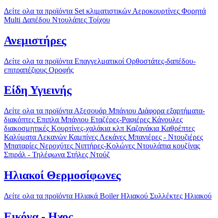
Δείτε ολα τα προϊόντα
Set κλιματιστικών
Αεροκουρτίνες
Φορητά
Multi
Δαπέδου
Ντουλάπες
Τοίχου
Ανεμιστήρες
Δείτε ολα τα προϊόντα
Επαγγελματικοί
Ορθοστάτες-δαπέδου-
επιτραπέζιους
Οροφής
Είδη Υγιεινής
Δείτε ολα τα προϊόντα
Αξεσουάρ Μπάνιου
Διάφορα εξαρτήματα-
διακόπτες
Επιπλα Μπάνιου
Εταζέρες-Ραφιέρες
Κάνουλες
διακοσμητικές
Κουρτίνες-χαλάκια κλπ
Καζανάκια
Καθρέπτες
Καλύματα Λεκανών
Καμπίνες
Λεκάνες
Μπανιέρες - Ντουζιέρες
Μπαταρίες
Νεροχύτες
Νιπτήρες-Κολώνες
Ντουλάπια κουζίνας
Σπιράλ - Τηλέφωνα
Στήλες Ντούζ
Ηλιακοί Θερμοσίφωνες
Δείτε ολα τα προϊόντα
Ηλιακά
Boiler Ηλιακού
Συλλέκτες Ηλιακού
Εικόνα - Ηχος