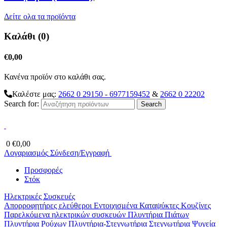
Δείτε ολα τα προϊόντα
Καλάθι (0)
€
0,00
Κανένα προϊόν στο καλάθι σας.
Καλέστε μας:
2662 0 29150 - 6977159452
&
2662 0 22202
Search for:
0
€
0,00
Λογαριασμός
Σύνδεση/Εγγραφή
Προσφορές
Στόκ
Ηλεκτρικές Συσκευές
Απορροφητήρες ελεύθεροι
Εντοιχισμένα
Καταψύκτες
Κουζίνες
Παρελκόμενα ηλεκτρικών συσκευών
Πλυντήρια Πιάτων
Πλυντήρια Ρούχων
Πλυντήρια-Στεγνωτήρια
Στεγνωτήρια
Ψυγεία