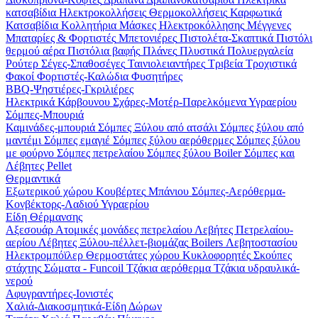
κατσαβίδια
Ηλεκτροκολλήσεις
Θερμοκολλήσεις
Καρφωτικά
Κατσαβίδια
Κολλητήρια
Μάσκες Ηλεκτροκόλλησης
Μέγγενες
Μπαταρίες & Φορτιστές
Μπετονιέρες
Πιστολέτα-Σκαπτικά
Πιστόλι
θερμού αέρα
Πιστόλια βαφής
Πλάνες
Πλυστικά
Πολυεργαλεία
Ρούτερ
Σέγες-Σπαθοσέγες
Ταινιολειαντήρες
Τριβεία
Τροχιστικά
Φακοί
Φορτιστές-Καλώδια
Φυσητήρες
BBQ-Ψηστιέρες-Γκριλιέρες
Ηλεκτρικά
Κάρβουνου
Σχάρες-Μοτέρ-Παρελκόμενα
Υγραερίου
Σόμπες-Μπουριά
Καμινάδες-μπουριά
Σόμπες Ξύλου από ατσάλι
Σόμπες ξύλου από
μαντέμι
Σόμπες εμαγιέ
Σόμπες ξύλου αερόθερμες
Σόμπες ξύλου
με φούρνο
Σόμπες πετρελαίου
Σόμπες ξύλου Boiler
Σόμπες και
Λέβητες Pellet
Θερμαντικά
Εξωτερικού χώρου
Κουβέρτες
Μπάνιου
Σόμπες-Αερόθερμα-
Κονβέκτορς-Λαδιού
Υγραερίου
Είδη Θέρμανσης
Αξεσουάρ
Ατομικές μονάδες πετρελαίου
Λεβήτες Πετρελαίου-
αερίου
Λέβητες Ξύλου-πέλλετ-βιομάζας
Boilers Λεβητοστασίου
Ηλεκτρομπόϊλερ
Θερμοστάτες χώρου
Κυκλοφορητές
Σκούπες
στάχτης
Σώματα - Funcoil
Τζάκια αερόθερμα
Τζάκια υδραυλικά-
νερού
Αφυγραντήρες-Ιονιστές
Χαλιά-Διακοσμητικά-Είδη Δώρων