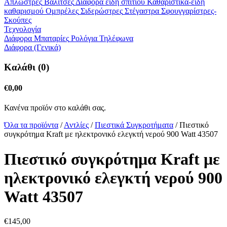
Απλώστρες
Βαλίτσες
Διάφορα είδη σπιτιού
Καθαριστικά-είδη
καθαρισμού
Ομπρέλες
Σιδερώστρες
Στέγαστρα
Σφουγγαρίστρες-
Σκούπες
Τεχνολογία
Διάφορα
Μπαταρίες
Ρολόγια
Τηλέφωνα
Διάφορα (Γενικά)
Καλάθι (0)
€
0,00
Κανένα προϊόν στο καλάθι σας.
Όλα τα προϊόντα
/
Αντλίες
/
Πιεστικά Συγκροτήματα
/ Πιεστικό
συγκρότημα Kraft με ηλεκτρονικό ελεγκτή νερού 900 Watt 43507
Πιεστικό συγκρότημα Kraft με
ηλεκτρονικό ελεγκτή νερού 900
Watt 43507
€
145,
00