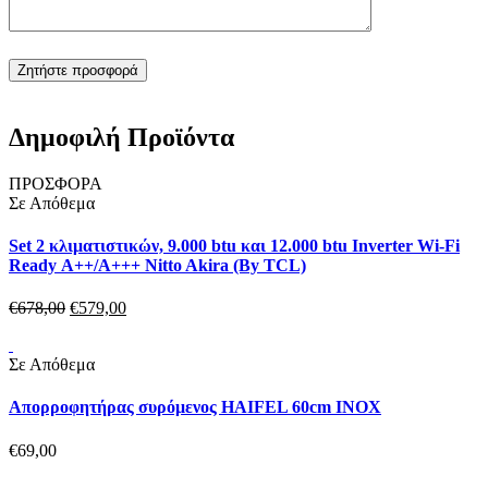
Δημοφιλή Προϊόντα
ΠΡΟΣΦΟΡΑ
Σε Απόθεμα
Set 2 κλιματιστικών, 9.000 btu και 12.000 btu Inverter Wi-Fi
Ready Α++/Α+++ Nitto Akira (By TCL)
€
678,
00
€
579,
00
Σε Απόθεμα
Απορροφητήρας συρόμενος HAIFEL 60cm INOX
€
69,
00