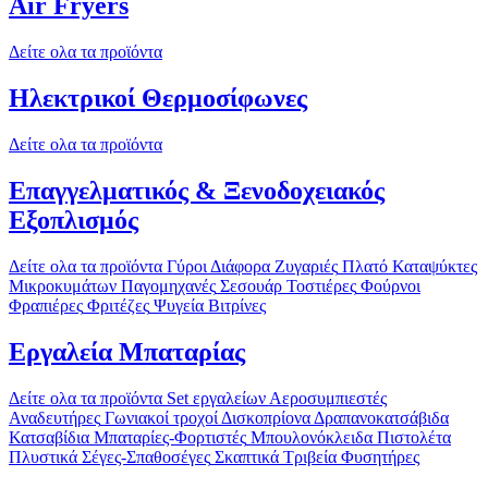
Air Fryers
Δείτε ολα τα προϊόντα
Ηλεκτρικοί Θερμοσίφωνες
Δείτε ολα τα προϊόντα
Επαγγελματικός & Ξενοδοχειακός
Εξοπλισμός
Δείτε ολα τα προϊόντα
Γύροι
Διάφορα
Ζυγαριές
Πλατό
Καταψύκτες
Μικροκυμάτων
Παγομηχανές
Σεσουάρ
Τοστιέρες
Φούρνοι
Φραπιέρες
Φριτέζες
Ψυγεία Βιτρίνες
Εργαλεία Μπαταρίας
Δείτε ολα τα προϊόντα
Set εργαλείων
Αεροσυμπιεστές
Αναδευτήρες
Γωνιακοί τροχοί
Δισκοπρίονα
Δραπανοκατσάβιδα
Κατσαβίδια
Μπαταρίες-Φορτιστές
Μπουλονόκλειδα
Πιστολέτα
Πλυστικά
Σέγες-Σπαθοσέγες
Σκαπτικά
Τριβεία
Φυσητήρες