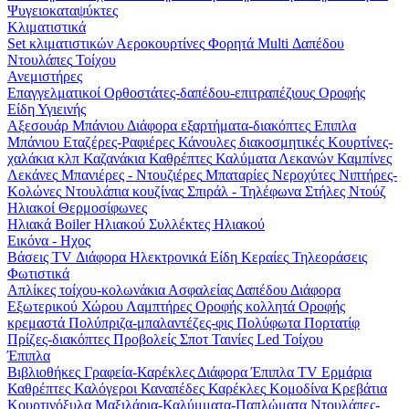
Ψυγειοκαταψύκτες
Κλιματιστικά
Set κλιματιστικών
Αεροκουρτίνες
Φορητά
Multi
Δαπέδου
Ντουλάπες
Τοίχου
Ανεμιστήρες
Επαγγελματικοί
Ορθοστάτες-δαπέδου-επιτραπέζιους
Οροφής
Είδη Υγιεινής
Αξεσουάρ Μπάνιου
Διάφορα εξαρτήματα-διακόπτες
Επιπλα
Μπάνιου
Εταζέρες-Ραφιέρες
Κάνουλες διακοσμητικές
Κουρτίνες-
χαλάκια κλπ
Καζανάκια
Καθρέπτες
Καλύματα Λεκανών
Καμπίνες
Λεκάνες
Μπανιέρες - Ντουζιέρες
Μπαταρίες
Νεροχύτες
Νιπτήρες-
Κολώνες
Ντουλάπια κουζίνας
Σπιράλ - Τηλέφωνα
Στήλες Ντούζ
Ηλιακοί Θερμοσίφωνες
Ηλιακά
Boiler Ηλιακού
Συλλέκτες Ηλιακού
Εικόνα - Ηχος
Βάσεις TV
Διάφορα Ηλεκτρονικά Είδη
Κεραίες
Τηλεοράσεις
Φωτιστικά
Απλίκες τοίχου-κολωνάκια
Ασφαλείας
Δαπέδου
Διάφορα
Εξωτερικού Χώρου
Λαμπτήρες
Οροφής κολλητά
Οροφής
κρεμαστά
Πολύπριζα-μπαλαντέζες-φις
Πολύφωτα
Πορτατίφ
Πρίζες-διακόπτες
Προβολείς
Σποτ
Ταινίες Led
Τοίχου
Έπιπλα
Βιβλιοθήκες
Γραφεία-Καρέκλες
Διάφορα
Έπιπλα TV
Ερμάρια
Καθρέπτες
Καλόγεροι
Καναπέδες
Καρέκλες
Κομοδίνα
Κρεβάτια
Κουρτινόξυλα
Μαξιλάρια-Καλύμματα-Παπλώματα
Ντουλάπες-