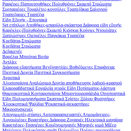
Ραφιέρες
Παπουτσοθήκες
Πολυθρόνες
Σκαμπό
Στρώματα
Συρταριέρες
Τουαλέτες-κονσόλες
Τραπεζάκια Σαλονιού
Τραπεζαριες
Τραπέζια
Είδη Εξοχής - Εποχιακά
Set επίπλων
Αποθήκες-μπαούλα-σκίαστρα
Διάφορα είδη εξοχής
Καρέκλες-Πολυθρόνες-Σκαμπό
Κιόσκια
Κούνιες
Ντουλάπες
Ξαπλώστρες
Ομπρέλες
Παγκάκια
Τραπέζια
Κρεβάτια-Στρώματα
Κρεβάτια
Στρώματα
Δεξαμενές
Βαρέλια
Μπιτόνια
Βυτία
Αντλίες
Διάφορα εξαρτήματα
Βενζιναντλίες
Βυθιζόμενες
Επιφάνειας
Πιεστικά Δοχεία
Πιεστικά Συγκροτήματα
Αγροτικά
Αλυσοπρίονα
Αναλώσιμα
Δοχεία αποθήκευσης λαδιού-κρασιού
Ελαιοραβδιστικά
Εργαλεία χειρός
Είδη Ποτίσματος-λάστιχα
Θαμνοκοπτικά
Κονταροπρίονα
Μπορντουροψάλιδα
Οινοποιητικά
Είδη
Πολυμηχανήματα
Σκαπτικά
Σχίστες Ξύλου
Φυσητήρες
Χλοοκοπτικά
Ψαλίδια
Ψεκαστικά-ψεκαστήρες
Μικροσυσκευές
Αποχυμωτές-στίφτες
Αρτοπαρασκευαστές
Ατμομάγειρες-
Αυγουλιέρες
Βραστήρες
Διάφορα
Ζυγαριές
Ηλεκτρικά μαχαίρια
Καφετιέρες-Τσαγιέρες
Κουζινομηχανές
Μηχανές κιμά
Μίξερ
Μπλέντερ
Πολυκόπτης-multi
Πολυμίξερ
Πρέσες-πρεσοσίδερα