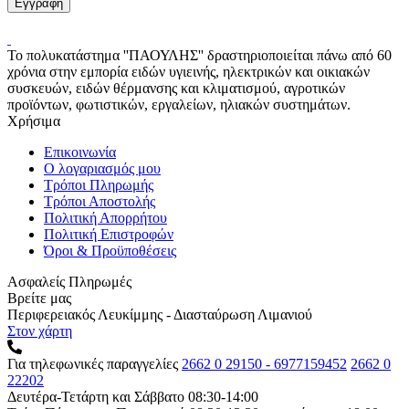
Το πολυκατάστημα ''ΠΑΟΥΛΗΣ'' δραστηριοποιείται πάνω από 60
χρόνια στην εμπορία ειδών υγιεινής, ηλεκτρικών και οικιακών
συσκευών, ειδών θέρμανσης και κλιματισμού, αγροτικών
προϊόντων, φωτιστικών, εργαλείων, ηλιακών συστημάτων.
Χρήσιμα
Επικοινωνία
Ο λογαριασμός μου
Τρόποι Πληρωμής
Τρόποι Αποστολής
Πολιτική Απορρήτου
Πολιτική Επιστροφών
Όροι & Προϋποθέσεις
Ασφαλείς Πληρωμές
Βρείτε μας
Περιφερειακός Λευκίμμης - Διασταύρωση Λιμανιού
Στον χάρτη
Για τηλεφωνικές παραγγελίες
2662 0 29150 - 6977159452
2662 0
22202
Δευτέρα-Τετάρτη και Σάββατο 08:30-14:00