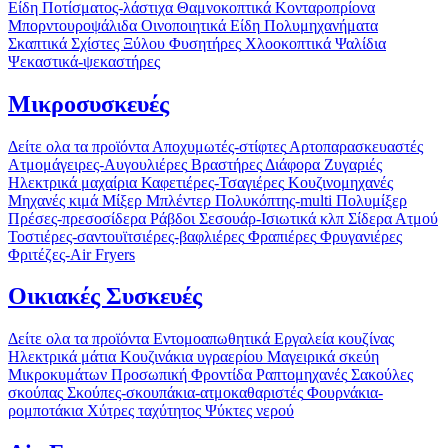
Είδη Ποτίσματος-λάστιχα
Θαμνοκοπτικά
Κονταροπρίονα
Μπορντουροψάλιδα
Οινοποιητικά Είδη
Πολυμηχανήματα
Σκαπτικά
Σχίστες Ξύλου
Φυσητήρες
Χλοοκοπτικά
Ψαλίδια
Ψεκαστικά-ψεκαστήρες
Μικροσυσκευές
Δείτε ολα τα προϊόντα
Αποχυμωτές-στίφτες
Αρτοπαρασκευαστές
Ατμομάγειρες-Αυγουλιέρες
Βραστήρες
Διάφορα
Ζυγαριές
Ηλεκτρικά μαχαίρια
Καφετιέρες-Τσαγιέρες
Κουζινομηχανές
Μηχανές κιμά
Μίξερ
Μπλέντερ
Πολυκόπτης-multi
Πολυμίξερ
Πρέσες-πρεσοσίδερα
Ράβδοι
Σεσουάρ-Ισιωτικά κλπ
Σίδερα Ατμού
Τοστιέρες-σαντουϊτσιέρες-βαφλιέρες
Φραπιέρες
Φρυγανιέρες
Φριτέζες-Air Fryers
Οικιακές Συσκευές
Δείτε ολα τα προϊόντα
Εντομοαπωθητικά
Εργαλεία κουζίνας
Ηλεκτρικά μάτια
Κουζινάκια υγραερίου
Μαγειρικά σκεύη
Μικροκυμάτων
Προσωπική Φροντίδα
Ραπτομηχανές
Σακούλες
σκούπας
Σκούπες-σκουπάκια-ατμοκαθαριστές
Φουρνάκια-
ρομποτάκια
Χύτρες ταχύτητος
Ψύκτες νερού