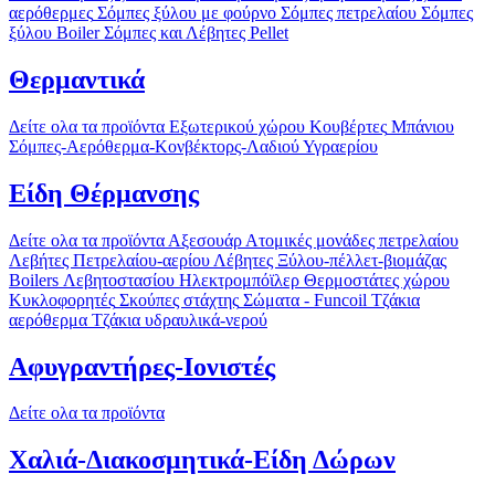
αερόθερμες
Σόμπες ξύλου με φούρνο
Σόμπες πετρελαίου
Σόμπες
ξύλου Boiler
Σόμπες και Λέβητες Pellet
Θερμαντικά
Δείτε ολα τα προϊόντα
Εξωτερικού χώρου
Κουβέρτες
Μπάνιου
Σόμπες-Αερόθερμα-Κονβέκτορς-Λαδιού
Υγραερίου
Είδη Θέρμανσης
Δείτε ολα τα προϊόντα
Αξεσουάρ
Ατομικές μονάδες πετρελαίου
Λεβήτες Πετρελαίου-αερίου
Λέβητες Ξύλου-πέλλετ-βιομάζας
Boilers Λεβητοστασίου
Ηλεκτρομπόϊλερ
Θερμοστάτες χώρου
Κυκλοφορητές
Σκούπες στάχτης
Σώματα - Funcoil
Τζάκια
αερόθερμα
Τζάκια υδραυλικά-νερού
Αφυγραντήρες-Ιονιστές
Δείτε ολα τα προϊόντα
Χαλιά-Διακοσμητικά-Είδη Δώρων