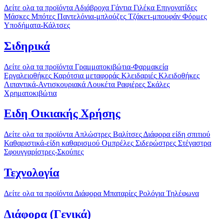
Δείτε ολα τα προϊόντα
Αδιάβροχα
Γάντια
Γιλέκα
Επιγονατίδες
Μάσκες
Μπότες
Παντελόνια-μπλούζες
Τζάκετ-μπουφάν
Φόρμες
Υποδήματα-Κάλτσες
Σιδηρικά
Δείτε ολα τα προϊόντα
Γραμματοκιβώτια-Φαρμακεία
Εργαλειοθήκες
Καρότσια μεταφοράς
Κλειδαριές
Κλειδοθήκες
Λιπαντικά-Αντισκουριακά
Λουκέτα
Ραφιέρες
Σκάλες
Χρηματοκιβώτια
Ειδη Οικιακής Χρήσης
Δείτε ολα τα προϊόντα
Απλώστρες
Βαλίτσες
Διάφορα είδη σπιτιού
Καθαριστικά-είδη καθαρισμού
Ομπρέλες
Σιδερώστρες
Στέγαστρα
Σφουγγαρίστρες-Σκούπες
Τεχνολογία
Δείτε ολα τα προϊόντα
Διάφορα
Μπαταρίες
Ρολόγια
Τηλέφωνα
Διάφορα (Γενικά)