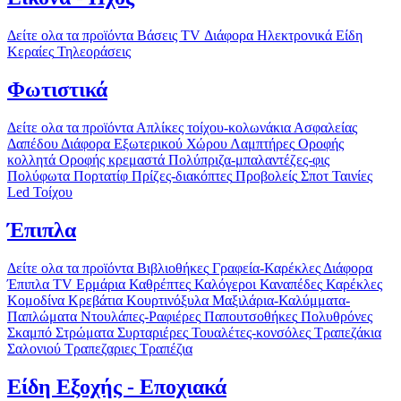
Δείτε ολα τα προϊόντα
Βάσεις TV
Διάφορα Ηλεκτρονικά Είδη
Κεραίες
Τηλεοράσεις
Φωτιστικά
Δείτε ολα τα προϊόντα
Απλίκες τοίχου-κολωνάκια
Ασφαλείας
Δαπέδου
Διάφορα
Εξωτερικού Χώρου
Λαμπτήρες
Οροφής
κολλητά
Οροφής κρεμαστά
Πολύπριζα-μπαλαντέζες-φις
Πολύφωτα
Πορτατίφ
Πρίζες-διακόπτες
Προβολείς
Σποτ
Ταινίες
Led
Τοίχου
Έπιπλα
Δείτε ολα τα προϊόντα
Βιβλιοθήκες
Γραφεία-Καρέκλες
Διάφορα
Έπιπλα TV
Ερμάρια
Καθρέπτες
Καλόγεροι
Καναπέδες
Καρέκλες
Κομοδίνα
Κρεβάτια
Κουρτινόξυλα
Μαξιλάρια-Καλύμματα-
Παπλώματα
Ντουλάπες-Ραφιέρες
Παπουτσοθήκες
Πολυθρόνες
Σκαμπό
Στρώματα
Συρταριέρες
Τουαλέτες-κονσόλες
Τραπεζάκια
Σαλονιού
Τραπεζαριες
Τραπέζια
Είδη Εξοχής - Εποχιακά