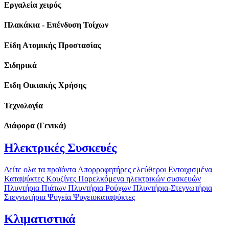
Εργαλεία χειρός
Πλακάκια - Επένδυση Τοίχων
Είδη Ατομικής Προστασίας
Σιδηρικά
Ειδη Οικιακής Χρήσης
Τεχνολογία
Διάφορα (Γενικά)
Ηλεκτρικές Συσκευές
Δείτε ολα τα προϊόντα
Απορροφητήρες ελεύθεροι
Εντοιχισμένα
Καταψύκτες
Κουζίνες
Παρελκόμενα ηλεκτρικών συσκευών
Πλυντήρια Πιάτων
Πλυντήρια Ρούχων
Πλυντήρια-Στεγνωτήρια
Στεγνωτήρια
Ψυγεία
Ψυγειοκαταψύκτες
Κλιματιστικά