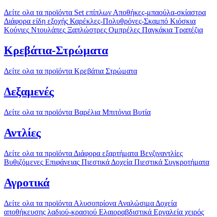
Δείτε ολα τα προϊόντα
Set επίπλων
Αποθήκες-μπαούλα-σκίαστρα
Διάφορα είδη εξοχής
Καρέκλες-Πολυθρόνες-Σκαμπό
Κιόσκια
Κούνιες
Ντουλάπες
Ξαπλώστρες
Ομπρέλες
Παγκάκια
Τραπέζια
Κρεβάτια-Στρώματα
Δείτε ολα τα προϊόντα
Κρεβάτια
Στρώματα
Δεξαμενές
Δείτε ολα τα προϊόντα
Βαρέλια
Μπιτόνια
Βυτία
Αντλίες
Δείτε ολα τα προϊόντα
Διάφορα εξαρτήματα
Βενζιναντλίες
Βυθιζόμενες
Επιφάνειας
Πιεστικά Δοχεία
Πιεστικά Συγκροτήματα
Αγροτικά
Δείτε ολα τα προϊόντα
Αλυσοπρίονα
Αναλώσιμα
Δοχεία
αποθήκευσης λαδιού-κρασιού
Ελαιοραβδιστικά
Εργαλεία χειρός