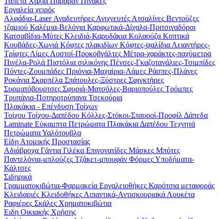
Ταπέτα
Χαλιά
Παραβάν
Πίνακες
Εργαλεία χειρός
Αλφάδια-Laser
Αναδευτήρες
Ανιχνευτές
Ατσαλίνες
Βεντούζες
τζαμιού
Καλέμια-Βελόνια
Καρφωτικά-Δίχαλα-Πριτσιναδόροι
Κατσαβίδια-Μύτες
Κλειδιά-Καρυδάκια
Κολαούζα
Κοπτικά
Κουβάδες-Χωνιά
Κόφτες πλακιδίων
Κόφτες-ψαλίδια
Λειαντήρες-
Τρίφτες
Λίμες
Λοστοί-Προκοβγάλτες
Μέτρα-χαράκτες-παχύμετρα
Πινέλα-Ρολά
Πιστόλια σιλικόνης
Πένσες-Γκαζοτανάλιες-Τσιμπίδες
Πόντες-Ζουμπάδες
Πριόνια-Μαχαίρια-Λάμες
Ράσπες-Πλάνες
Ροκάνια
Σκαρπέλα
Σπάτουλες-Ξύστρες
Σφιγκτήρες
Συρματόβουρτσες
Σφυριά-Ματσόλες-Βαριοπούλες
Τρόμπες
Τρυπάνια-Ποτηροτρύπανα
Τσεκούρια
Πλακάκια - Επένδυση Τοίχων
Τοίχου
Τοίχου-Δαπέδου
Κόλλες-Στόκοι-Σταυροί-Προφίλ
Δάπεδα
Laminate
Εύκαμπτα Πετρώματα
Πλακάκια Δαπέδου
Τεχνητά
Πετρώματα
Υαλότουβλα
Είδη Ατομικής Προστασίας
Αδιάβροχα
Γάντια
Γιλέκα
Επιγονατίδες
Μάσκες
Μπότες
Παντελόνια-μπλούζες
Τζάκετ-μπουφάν
Φόρμες
Υποδήματα-
Κάλτσες
Σιδηρικά
Γραμματοκιβώτια-Φαρμακεία
Εργαλειοθήκες
Καρότσια μεταφοράς
Κλειδαριές
Κλειδοθήκες
Λιπαντικά-Αντισκουριακά
Λουκέτα
Ραφιέρες
Σκάλες
Χρηματοκιβώτια
Ειδη Οικιακής Χρήσης