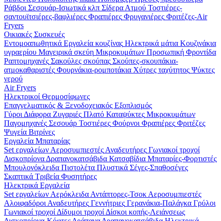
Ράβδοι
Σεσουάρ-Ισιωτικά κλπ
Σίδερα Ατμού
Τοστιέρες-
σαντουϊτσιέρες-βαφλιέρες
Φραπιέρες
Φρυγανιέρες
Φριτέζες-Air
Fryers
Οικιακές Συσκευές
Εντομοαπωθητικά
Εργαλεία κουζίνας
Ηλεκτρικά μάτια
Κουζινάκια
υγραερίου
Μαγειρικά σκεύη
Μικροκυμάτων
Προσωπική Φροντίδα
Ραπτομηχανές
Σακούλες σκούπας
Σκούπες-σκουπάκια-
ατμοκαθαριστές
Φουρνάκια-ρομποτάκια
Χύτρες ταχύτητος
Ψύκτες
νερού
Air Fryers
Ηλεκτρικοί Θερμοσίφωνες
Επαγγελματικός & Ξενοδοχειακός Εξοπλισμός
Γύροι
Διάφορα
Ζυγαριές
Πλατό
Καταψύκτες
Μικροκυμάτων
Παγομηχανές
Σεσουάρ
Τοστιέρες
Φούρνοι
Φραπιέρες
Φριτέζες
Ψυγεία Βιτρίνες
Εργαλεία Μπαταρίας
Set εργαλείων
Αεροσυμπιεστές
Αναδευτήρες
Γωνιακοί τροχοί
Δισκοπρίονα
Δραπανοκατσάβιδα
Κατσαβίδια
Μπαταρίες-Φορτιστές
Μπουλονόκλειδα
Πιστολέτα
Πλυστικά
Σέγες-Σπαθοσέγες
Σκαπτικά
Τριβεία
Φυσητήρες
Ηλεκτρικά Εργαλεία
Set εργαλείων
Αερόκλειδα
Αντάπτορες-Τσοκ
Αεροσυμπιεστές
Αλοιφαδόροι
Αναδευτήρες
Γεννήτριες
Γερανάκια-Παλάγκα
Γρύλοι
Γωνιακοί τροχοί
Δίδυμοι τροχοί
Δίσκοι κοπής-Λειάνσεως
Δισκοπρίονα-Κόφτες
Δράπανα
Δραπανοκατσάβιδα
Ηλεκτρικά