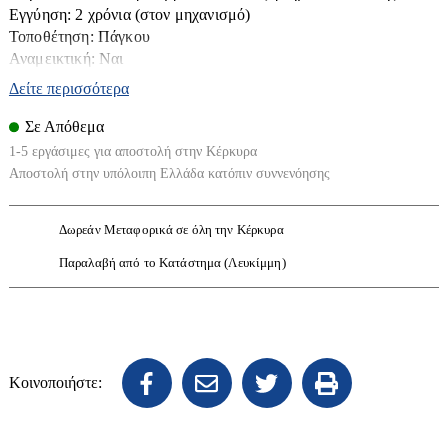
Εγγύηση: 2 χρόνια (στον μηχανισμό)
Επιπλα Μπάνιου
Τοποθέτηση: Πάγκου
Ηλιακοί Θερμοσίφωνες
Εταζέρες-Ραφιέρες
Αναμεικτική: Ναι
Ηλιακά
Δείτε περισσότερα
Κάνουλες διακοσμητικές
Boiler Ηλιακού
Κουρτίνες-χαλάκια κλπ
Σε Απόθεμα
Συλλέκτες Ηλιακού
1-5 εργάσιμες για αποστολή στην Κέρκυρα
Καζανάκια
Εικόνα - Ηχος
Αποστολή στην υπόλοιπη Ελλάδα κατόπιν συννενόησης
Καθρέπτες
Βάσεις TV
Καλύματα Λεκανών
Δωρεάν Μεταφορικά σε όλη την Κέρκυρα
Διάφορα Ηλεκτρονικά Είδη
Καμπίνες
Παραλαβή από το Κατάστημα (Λευκίμμη)
Κεραίες
Λεκάνες
Φωτιστικά
Τηλεοράσεις
Μπανιέρες - Ντουζιέρες
Απλίκες τοίχου-κολωνάκια
Μπαταρίες
Ασφαλείας
Νεροχύτες
Κοινοποιήστε:
Δαπέδου
Νιπτήρες-Κολώνες
Έπιπλα
Διάφορα
Ντουλάπια κουζίνας