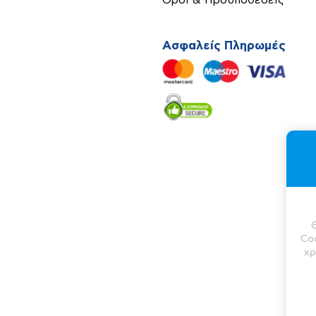
Όροι & Προϋποθέσεις
Ασφαλείς Πληρωμές
ορα
κά)
Co
χρ