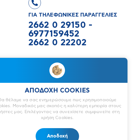
ΓΙΑ ΤΗΛΕΦΩΝΙΚΕΣ ΠΑΡΑΓΓΕΛΙΕΣ
2662 0 29150 -
6977159452
2662 0 22202
Δευτέρα-Τετάρτη και Σάββατο
08:30-14:00
Τρίτη-Πέμπτη και Παρασκευή
08:30-13:30 και απόγευμα 18:00-
ΑΠΟΔΟΧΗ COOKIES
21:00
Θα θέλαμε να σας ενημερώσουμε πως χρησιμοποιούμε
Κυριακή Κλειστά
okies. Μοναδικός μας σκοπός η καλύτερη εμπειρία στους
ήστες μας. Επιλέγοντας να συνεχίσετε συμφωνείτε στη
χρήση Cookies.
Αποδοχή