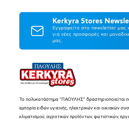
Kerkyra Stores Newsle
Εγγραφείτε στο newsletter μας 
για νέες προσφορές και μοναδικ
Χαλιά-
Εργαλεία
Πλακάκ
μας.
Διακοσμητικά-
χειρός
Επένδ
Είδη Δώρων
Τοίχ
Το πολυκατάστημα ''ΠΑΟΥΛΗΣ'' δραστηριοποιείται π
εμπορία ειδών υγιεινής, ηλεκτρικών και οικιακών συ
κλιματισμού, αγροτικών προϊόντων, φωτιστικών, εργ