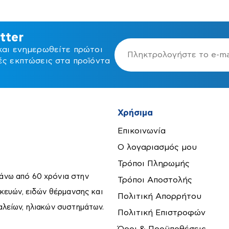
tter
και ενημερωθείτε πρώτοι
ές εκπτώσεις στα προϊόντα
ια -
Είδη Ατομικής
Σιδηρικά
υση
Προστασίας
ων
Χρήσιμα
Επικοινωνία
Ο λογαριασμός μου
Τρόποι Πληρωμής
άνω από 60 χρόνια στην
Τρόποι Αποστολής
σκευών, ειδών θέρμανσης και
Πολιτική Απορρήτου
αλείων, ηλιακών συστημάτων.
Πολιτική Επιστροφών