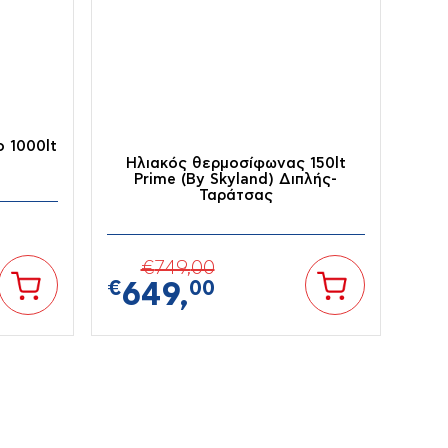
ο 1000lt
Ηλιακός θερμοσίφωνας 150lt
Prime (By Skyland) Διπλής-
Ταράτσας
€
749,
00
€
649,
00