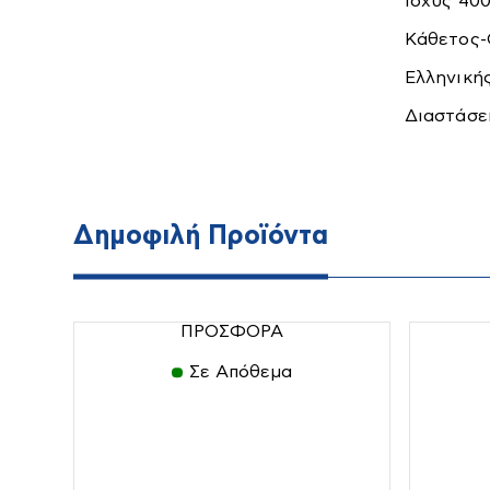
Ισχύς 40
Κάθετος-
Ελληνικής
Διαστάσει
Air Fryers
Ηλεκτρικοί
Επαγγελμ
Θερμοσίφωνες
&
Ξενοδοχ
Εξοπλι
Δημοφιλή Προϊόντα
ΠΡΟΣΦΟΡΑ
Σε Απόθεμα