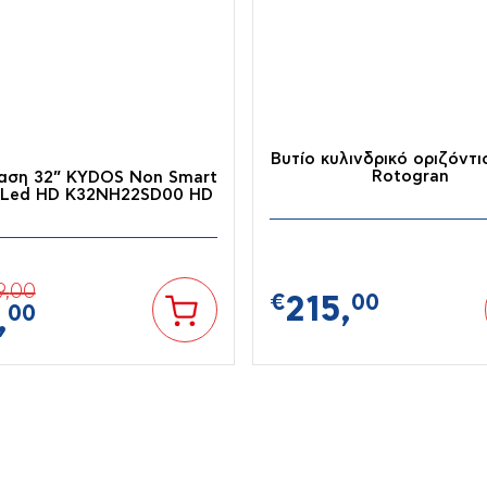
τικά
Είδη Θέρμανσης
Αφυγραντήρες-
Βυτίο κυλινδρικό οριζόντι
Ιονιστές
Rotogran
αση 32” KYDOS Non Smart
) Led HD K32NH22SD00 HD
9,
00
€
215,
00
,
00