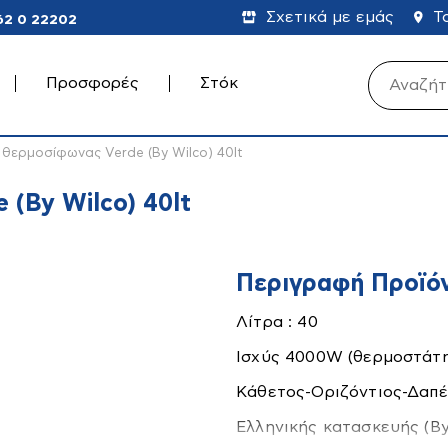
Σχετικά με εμάς
Τ
62 0 22202
Προσφορές
Στόκ
Καλάθι (
 θερμοσίφωνας Verde (By Wilco) 40lt
 (By Wilco) 40lt
Κανένα προϊ
τήρες
Είδη Υγιεινής
Ηλιακοί
Θερμοσίφωνες
Περιγραφή Προϊό
Λίτρα : 40
Ισχύς 4000W (θερμοστάτη
Κάθετος-Οριζόντιος-Δαπ
Ελληνικής κατασκευής (By