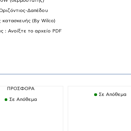
00W (θερμοστάτης)
Οριζόντιος-Δαπέδου
 κατασκευής (By Wilco)
ς : Ανοίξτε το αρχείο PDF
ατικός
Εργαλεία
Ηλεκτρικά
Μπαταρίας
Εργαλεία
ειακός
σμός
ΠΡΟΣΦΟΡΑ
Σε Απόθεμα
Σε Απόθεμα