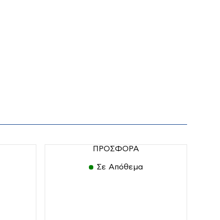
Ταινιολειαντήρες
Τριβεία
Τροχιστικά
Φακοί
Φορτιστές-Καλώδια
Φυσητήρες
ΠΡΟΣΦΟΡΑ
Σε Απόθεμα