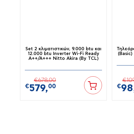
BBQ-
Σόμπες-
Θερμαν
Ψηστιέρες-
Μπουριά
Set 2 κλιματιστικών, 9.000 btu και
Τηλεόρ
Γκριλιέρες
12.000 btu Inverter Wi-Fi Ready
(Basic
Α++/Α+++ Nitto Akira (By TCL)
€
678,
00
€
10
€
579,
00
€
98