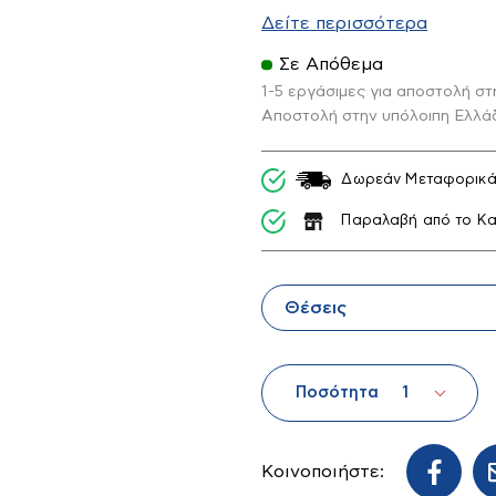
Διαστάσεις : Ανοίξτε το 
Δείτε περισσότερα
Σε Απόθεμα
1-5 εργάσιμες για αποστολή σ
Αποστολή στην υπόλοιπη Ελλά
Δωρεάν Μεταφορικά 
Παραλαβή από το Κα
λα
Είδη Εξοχής -
Κρεβάτια-
Εποχιακά
Στρώματα
Θέσεις
Ποσότητα
Κοινοποιήστε: