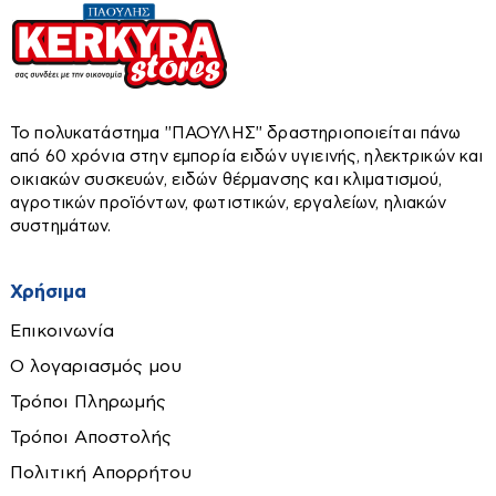
Κολλητήρια
Λεβήτες Πετρελαίου-αερίου
Μάσκες Ηλεκτροκόλλησης
Λέβητες Ξύλου-πέλλετ-βιομάζας
Μέγγενες
Αφυγραντήρες-Ιονιστές
Boilers Λεβητοστασίου
Μπαταρίες & Φορτιστές
Το πολυκατάστημα ''ΠΑΟΥΛΗΣ'' δραστηριοποιείται πάνω
Ηλεκτρομπόϊλερ
Μπετονιέρες
από 60 χρόνια στην εμπορία ειδών υγιεινής, ηλεκτρικών και
Θερμοστάτες χώρου
οικιακών συσκευών, ειδών θέρμανσης και κλιματισμού,
Πιστολέτα-Σκαπτικά
αγροτικών προϊόντων, φωτιστικών, εργαλείων, ηλιακών
Κυκλοφορητές
Πιστόλι θερμού αέρα
συστημάτων.
Χαλιά-Διακοσμητικά-Είδη Δώρων
Σκούπες στάχτης
Πιστόλια βαφής
Σώματα - Funcoil
Πλάνες
Χρήσιμα
Ταπέτα
Τζάκια αερόθερμα
Πλυστικά
Χαλιά
Επικοινωνία
Τζάκια υδραυλικά-νερού
Πολυεργαλεία
Παραβάν
Ο λογαριασμός μου
Ρούτερ
Πίνακες
Τρόποι Πληρωμής
Εργαλεία χειρός
Σέγες-Σπαθοσέγες
Τρόποι Αποστολής
Αλφάδια-Laser
Ταινιολειαντήρες
Πολιτική Απορρήτου