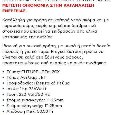
Καναπέδες
Προβολείς
ΜΕΓΙΣΤΗ ΟΙΚΟΝΟΜΙΑ ΣΤΗΝ ΚΑΤΑΝΑΛΩΣΗ
Καρέκλες-Πολυθρόνες-Σκαμπό
Κρεβάτια-Στρώματα
Καρέκλες
ΕΝΕΡΓΕΙΑΣ.
Σποτ
Κιόσκια
Κομοδίνα
Κατάλληλη για χρήση σε καθαρό νερό ακόμα και με
Ταινίες Led
Κρεβάτια
Κούνιες
παρουσία αέρα, χωρίς χημικά και διαβρωτικά
Κρεβάτια
Τοίχου
Στρώματα
στοιχεία που μπορεί να επιδράσουν στα υλικά
Ντουλάπες
Κουρτινόξυλα
κατασκευής της αντλίας.
Ξαπλώστρες
Μαξιλάρια-Καλύμματα-Παπλώματα
Ιδανική για οικιακή χρήση, με μικρά ή μεσαία δοχεία
Δεξαμενές
Ομπρέλες
Ντουλάπες-Ραφιέρες
πιέσεως ή για πότισμα. Η εγκατάσταση πρέπει να
Παγκάκια
γίνεται σε καλά αεριζόμενους χώρους,
Παπουτσοθήκες
Βαρέλια
προστατευμένους από ακραίες καιρικές συνθήκες.
Τραπέζια
Πολυθρόνες
Μπιτόνια
Τύπος: FUTURE JETm 2CX
Σκαμπό
Βυτία
Τύπος Αντλίας: JET
Τροφοδοσία: Ηλεκτρικό Ρεύμα
Στρώματα
Αντλίες
Ισχύς: 1Hp-736Watt
Συρταριέρες
Τάση: 220 Volt/50 Hz
Διάφορα εξαρτήματα
Στόμιο εισαγωγής: 1″-25mm
Τουαλέτες-κονσόλες
Στόμιο εξαγωγής: 1″-25mm
Βενζιναντλίες
Τραπεζάκια Σαλονιού
Απόδοση Max: 50,00 m
Βυθιζόμενες