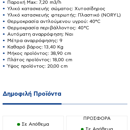
Τραπεζαριες
Παροχή Max: 7,20 m3/h
Υλικό κατασκευής σώματος: Χυτοσίδηρος
Επιφάνειας
Τραπέζια
Αγροτικά
Υλικό κατασκευής φτερωτής: Πλαστικό (NORYL)
Πιεστικά Δοχεία
Θερμοκρασία αντλούμενου υγρού: 40°C
Αλυσοπρίονα
Πιεστικά Συγκροτήματα
Θερμοκρασία περιβάλλοντος: 40°C
Αυτόματη αναρρόφηση: Ναι
Αναλώσιμα
Μέτρα αναρρόφησης: 9
Δοχεία αποθήκευσης λαδιού-κρασιού
Καθαρό βάρος: 13,40 Kg
Ελαιοραβδιστικά
Μήκος προϊόντος: 38,90 cm
Μικροσυσκευές
Πλάτος προϊόντος: 18,00 cm
Εργαλεία χειρός
Ύψος προϊόντος: 20,00 cm
Αποχυμωτές-στίφτες
Είδη Ποτίσματος-λάστιχα
Αρτοπαρασκευαστές
Θαμνοκοπτικά
Ατμομάγειρες-Αυγουλιέρες
Κονταροπρίονα
Δημοφιλή Προϊόντα
Βραστήρες
Οικιακές Συσκευές
Μπορντουροψάλιδα
Διάφορα
Οινοποιητικά Είδη
Εντομοαπωθητικά
Ζυγαριές
Πολυμηχανήματα
ΠΡΟΣΦΟΡΑ
Εργαλεία κουζίνας
Σε Απόθεμα
Ηλεκτρικά μαχαίρια
Σκαπτικά
Σε Απόθεμα