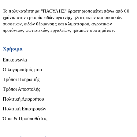
Λεβήτες Πετρελαίου-αερίου
Κατσαβίδια
Αφυγραντήρες-Ιονιστές
Λέβητες Ξύλου-πέλλετ-βιομάζας
Το πολυκατάστημα ''ΠΑΟΥΛΗΣ'' δραστηριοποιείται πάνω από 60
Κολλητήρια
χρόνια στην εμπορία ειδών υγιεινής, ηλεκτρικών και οικιακών
Boilers Λεβητοστασίου
συσκευών, ειδών θέρμανσης και κλιματισμού, αγροτικών
Μάσκες Ηλεκτροκόλλησης
Ηλεκτρομπόϊλερ
προϊόντων, φωτιστικών, εργαλείων, ηλιακών συστημάτων.
Μέγγενες
Θερμοστάτες χώρου
Μπαταρίες & Φορτιστές
Χαλιά-Διακοσμητικά-Είδη Δώρων
Χρήσιμα
Κυκλοφορητές
Μπετονιέρες
Σκούπες στάχτης
Επικοινωνία
Ταπέτα
Πιστολέτα-Σκαπτικά
Σώματα - Funcoil
Ο λογαριασμός μου
Χαλιά
Πιστόλι θερμού αέρα
Τζάκια αερόθερμα
Τρόποι Πληρωμής
Παραβάν
Πιστόλια βαφής
Εργαλεία χειρός
Τζάκια υδραυλικά-νερού
Τρόποι Αποστολής
Πίνακες
Πλάνες
Πολιτική Απορρήτου
Αλφάδια-Laser
Πλυστικά
Πολιτική Επιστροφών
Αναδευτήρες
Πολυεργαλεία
Όροι & Προϋποθέσεις
Ανιχνευτές
Ρούτερ
Πλακάκια - Επένδυση Τοίχων
Ατσαλίνες
Σέγες-Σπαθοσέγες