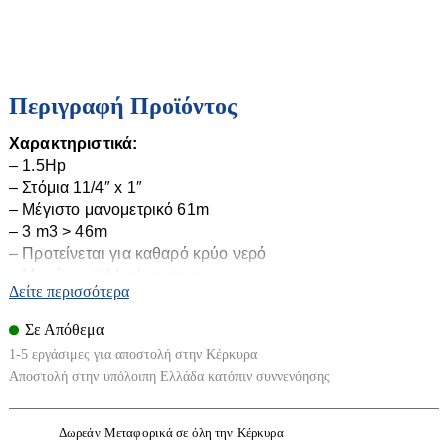
Διάφορα εξαρτήματα-διακόπτες
Επιπλα Μπάνιου
Ηλιακοί Θερμοσίφωνες
Εταζέρες-Ραφιέρες
Περιγραφή Προϊόντος
Κάνουλες διακοσμητικές
Ηλιακά
Χαρακτηριστικά:
Κουρτίνες-χαλάκια κλπ
Boiler Ηλιακού
– 1.5Hp
Καζανάκια
Συλλέκτες Ηλιακού
– Στόμια 11/4″ x 1″
Εικόνα - Ηχος
Καθρέπτες
– Μέγιστο μανομετρικό 61m
– 3 m
3
> 46m
Καλύματα Λεκανών
Βάσεις TV
– Προτείνεται για καθαρό κρύο νερό
Καμπίνες
– Με νέο anti block system
Διάφορα Ηλεκτρονικά Είδη
Δείτε περισσότερα
Λεκάνες
Κεραίες
Σε Απόθεμα
Φωτιστικά
Μπανιέρες - Ντουζιέρες
Τηλεοράσεις
1-5 εργάσιμες για αποστολή στην Κέρκυρα
Μπαταρίες
Αποστολή στην υπόλοιπη Ελλάδα κατόπιν συννενόησης
Απλίκες τοίχου-κολωνάκια
Νεροχύτες
Ασφαλείας
Νιπτήρες-Κολώνες
Δωρεάν Μεταφορικά σε όλη την Κέρκυρα
Δαπέδου