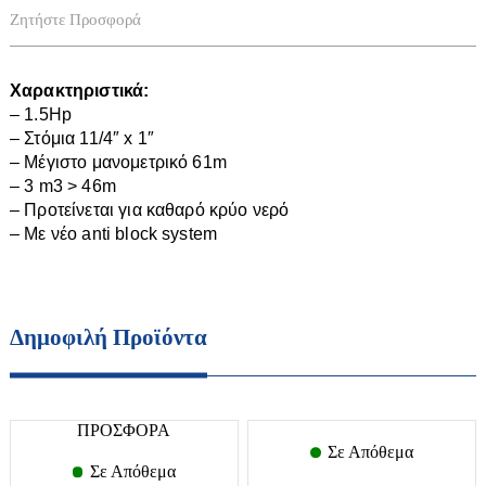
Μαξιλάρια-Καλύμματα-Παπλώματα
Ομπρέλες
Βαρέλια
Ζητήστε Προσφορά
Ντουλάπες-Ραφιέρες
Παγκάκια
Μπιτόνια
Παπουτσοθήκες
Τραπέζια
Βυτία
Χαρακτηριστικά:
Πολυθρόνες
Αντλίες
– 1.5Hp
– Στόμια 11/4″ x 1″
Σκαμπό
Διάφορα εξαρτήματα
– Μέγιστο μανομετρικό 61m
Στρώματα
– 3 m
3
> 46m
Βενζιναντλίες
Συρταριέρες
– Προτείνεται για καθαρό κρύο νερό
Βυθιζόμενες
– Με νέο anti block system
Τουαλέτες-κονσόλες
Αγροτικά
Επιφάνειας
Τραπεζάκια Σαλονιού
Πιεστικά Δοχεία
Αλυσοπρίονα
Τραπεζαριες
Πιεστικά Συγκροτήματα
Δημοφιλή Προϊόντα
Αναλώσιμα
Τραπέζια
Δοχεία αποθήκευσης λαδιού-κρασιού
Μικροσυσκευές
Ελαιοραβδιστικά
ΠΡΟΣΦΟΡΑ
Εργαλεία χειρός
Αποχυμωτές-στίφτες
Σε Απόθεμα
Σε Απόθεμα
Είδη Ποτίσματος-λάστιχα
Αρτοπαρασκευαστές