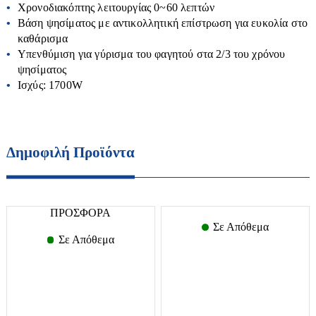
Χρονοδιακόπτης λειτουργίας 0~60 λεπτών
Τραπέζια
Πιεστικά Δοχεία
Βάση ψησίματος με αντικολλητική επίστρωση για ευκολία στο
Αλυσοπρίονα
καθάρισμα
Πιεστικά Συγκροτήματα
Υπενθύμιση για γύρισμα του φαγητού στα 2/3 του χρόνου
Αναλώσιμα
ψησίματος
Δοχεία αποθήκευσης λαδιού-κρασιού
Ισχύς: 1700W
Ελαιοραβδιστικά
Μικροσυσκευές
Εργαλεία χειρός
Αποχυμωτές-στίφτες
Είδη Ποτίσματος-λάστιχα
Δημοφιλή Προϊόντα
Αρτοπαρασκευαστές
Θαμνοκοπτικά
Ατμομάγειρες-Αυγουλιέρες
Κονταροπρίονα
Βραστήρες
Οικιακές Συσκευές
ΠΡΟΣΦΟΡΑ
Μπορντουροψάλιδα
Διάφορα
Σε Απόθεμα
Οινοποιητικά Είδη
Σε Απόθεμα
Εντομοαπωθητικά
Ζυγαριές
Πολυμηχανήματα
Εργαλεία κουζίνας
Ηλεκτρικά μαχαίρια
Σκαπτικά
Ηλεκτρικά μάτια
Καφετιέρες-Τσαγιέρες
Σχίστες Ξύλου
Κουζινάκια υγραερίου
Air Fryers