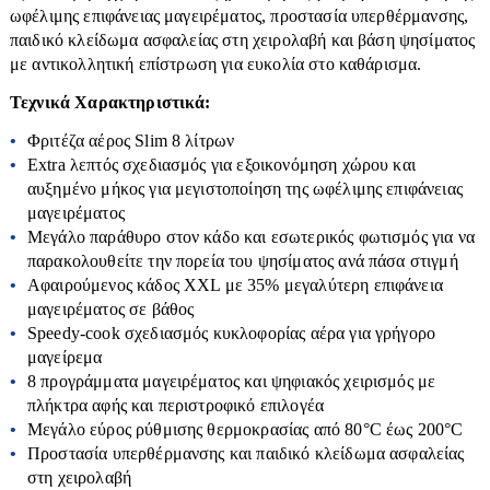
Κρεβάτια-Στρώματα
Καρέκλες
ωφέλιμης επιφάνειας μαγειρέματος, προστασία υπερθέρμανσης,
Σποτ
Κιόσκια
παιδικό κλείδωμα ασφαλείας στη χειρολαβή και βάση ψησίματος
Κομοδίνα
Κρεβάτια
Ταινίες Led
με αντικολλητική επίστρωση για ευκολία στο καθάρισμα.
Κούνιες
Κρεβάτια
Στρώματα
Τοίχου
Τεχνικά Χαρακτηριστικά:
Ντουλάπες
Κουρτινόξυλα
Ξαπλώστρες
Φριτέζα αέρος Slim 8 λίτρων
Μαξιλάρια-Καλύμματα-Παπλώματα
Extra λεπτός σχεδιασμός για εξοικονόμηση χώρου και
Δεξαμενές
Ομπρέλες
Ντουλάπες-Ραφιέρες
αυξημένο μήκος για μεγιστοποίηση της ωφέλιμης επιφάνειας
Παγκάκια
μαγειρέματος
Βαρέλια
Παπουτσοθήκες
Μεγάλο παράθυρο στον κάδο και εσωτερικός φωτισμός για να
Τραπέζια
Μπιτόνια
Πολυθρόνες
παρακολουθείτε την πορεία του ψησίματος ανά πάσα στιγμή
Αφαιρούμενος κάδος XXL με 35% μεγαλύτερη επιφάνεια
Βυτία
Σκαμπό
μαγειρέματος σε βάθος
Αντλίες
Στρώματα
Speedy-cook σχεδιασμός κυκλοφορίας αέρα για γρήγορο
μαγείρεμα
Συρταριέρες
Διάφορα εξαρτήματα
8 προγράμματα μαγειρέματος και ψηφιακός χειρισμός με
Τουαλέτες-κονσόλες
πλήκτρα αφής και περιστροφικό επιλογέα
Βενζιναντλίες
Μεγάλο εύρος ρύθμισης θερμοκρασίας από 80°C έως 200°C
Τραπεζάκια Σαλονιού
Βυθιζόμενες
Προστασία υπερθέρμανσης και παιδικό κλείδωμα ασφαλείας
Τραπεζαριες
στη χειρολαβή
Επιφάνειας
Αγροτικά