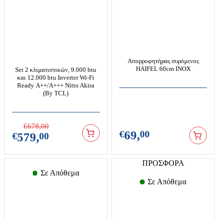
Κουζινομηχανές
Φυσητήρες
Μαγειρικά σκεύη
Μηχανές κιμά
Χλοοκοπτικά
Μικροκυμάτων
Μίξερ
Ψαλίδια
Προσωπική Φροντίδα
Μπλέντερ
Ψεκαστικά-ψεκαστήρες
Ραπτομηχανές
Απορροφητήρας συρόμενος
Πολυκόπτης-multi
HAIFEL 60cm INOX
Ηλεκτρικοί Θερμοσίφωνες
Set 2 κλιματιστικών, 9.000 btu
Σακούλες σκούπας
και 12.000 btu Inverter Wi-Fi
Πολυμίξερ
Ready Α++/Α+++ Nitto Akira
Σκούπες-σκουπάκια-ατμοκαθαριστές
(By TCL)
Πρέσες-πρεσοσίδερα
Φουρνάκια-ρομποτάκια
Ράβδοι
Χύτρες ταχύτητος
Σεσουάρ-Ισιωτικά κλπ
€
678,
00
€
69,
00
€
579,
00
Ψύκτες νερού
Επαγγελματικός & Ξενοδοχειακός Εξοπλισμός
Σίδερα Ατμού
Τοστιέρες-σαντουϊτσιέρες-βαφλιέρες
ΠΡΟΣΦΟΡΑ
Γύροι
Φραπιέρες
Σε Απόθεμα
Διάφορα
Σε Απόθεμα
Φρυγανιέρες
Ζυγαριές
Φριτέζες-Air Fryers
Πλατό
Εργαλεία Μπαταρίας