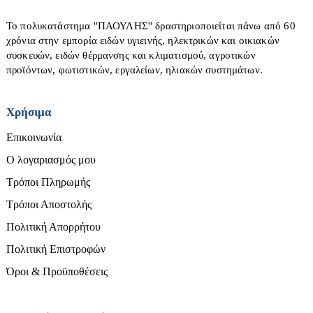
Boilers Λεβητοστασίου
Μπαταρίες & Φορτιστές
Ηλεκτρομπόϊλερ
Το πολυκατάστημα ''ΠΑΟΥΛΗΣ'' δραστηριοποιείται πάνω από 60
Μπετονιέρες
χρόνια στην εμπορία ειδών υγιεινής, ηλεκτρικών και οικιακών
Θερμοστάτες χώρου
συσκευών, ειδών θέρμανσης και κλιματισμού, αγροτικών
Πιστολέτα-Σκαπτικά
Κυκλοφορητές
προϊόντων, φωτιστικών, εργαλείων, ηλιακών συστημάτων.
Πιστόλι θερμού αέρα
Χαλιά-Διακοσμητικά-Είδη Δώρων
Σκούπες στάχτης
Πιστόλια βαφής
Χρήσιμα
Σώματα - Funcoil
Ταπέτα
Πλάνες
Τζάκια αερόθερμα
Επικοινωνία
Χαλιά
Πλυστικά
Τζάκια υδραυλικά-νερού
Ο λογαριασμός μου
Παραβάν
Πολυεργαλεία
Τρόποι Πληρωμής
Πίνακες
Εργαλεία χειρός
Ρούτερ
Τρόποι Αποστολής
Σέγες-Σπαθοσέγες
Αλφάδια-Laser
Πολιτική Απορρήτου
Ταινιολειαντήρες
Αναδευτήρες
Πολιτική Επιστροφών
Τριβεία
Ανιχνευτές
Όροι & Προϋποθέσεις
Τροχιστικά
Ατσαλίνες
Πλακάκια - Επένδυση Τοίχων
Φακοί
Βεντούζες τζαμιού