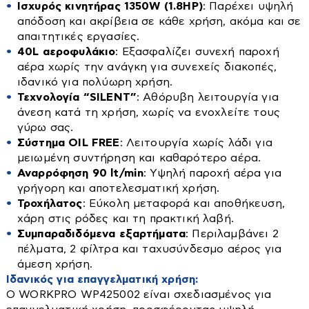
Έπιπλα TV
Ονομαστική ισχύς 1350 W (1,8HP)
Ισχυρός κινητήρας 1350W (1.8HP)
: Παρέχει υψηλή
Είδη Εξοχής - Εποχιακά
Αριθμός μοτέρ 1
Πολύφωτα
απόδοση και ακρίβεια σε κάθε χρήση, ακόμα και σε
Ερμάρια
Τάση ρεύματος 220-240V ~ 50-60Hz
απαιτητικές εργασίες.
Πορτατίφ
Καθρέπτες
Set επίπλων
Πίεση λειτουργίας 8 bar
40L αεροφυλάκιο
: Εξασφαλίζει συνεχή παροχή
Πρίζες-διακόπτες
Αεροφυλάκιο 40 lt
αέρα χωρίς την ανάγκη για συνεχείς διακοπές,
Καλόγεροι
Αποθήκες-μπαούλα-σκίαστρα
Τεχνολογία ΄SILENT΄ Χαμηλού θορύβου
ιδανικό για πολύωρη χρήση.
Προβολείς
Καναπέδες
Διάφορα είδη εξοχής
Σύστημα OIL FREE Χωρίς λάδι
Τεχνολογία “SILENT”
: Αθόρυβη λειτουργία για
Σποτ
Στροφές χωρίς φορτίο 2880 rpm
Καρέκλες
άνεση κατά τη χρήση, χωρίς να ενοχλείτε τους
Καρέκλες-Πολυθρόνες-Σκαμπό
Ροή αέρα 90 lt/min
γύρω σας.
Κρεβάτια-Στρώματα
Ταινίες Led
Κομοδίνα
Κιόσκια
Μήκος καλωδίου 0,3 m
Σύστημα OIL FREE
: Λειτουργία χωρίς λάδι για
Τοίχου
Κρεβάτια
Επαγγελματική χρήση ΝΑΙ
μειωμένη συντήρηση και καθαρότερο αέρα.
Κούνιες
Κρεβάτια
Τροχήλατος ΝΑΙ
Αναρρόφηση 90 lt/min
: Υψηλή παροχή αέρα για
Κουρτινόξυλα
Ντουλάπες
Στρώματα
Συμπαραδιδόμενα εξαρτήματα 2 πέλματα, 2 φίλτρα,
γρήγορη και αποτελεσματική χρήση.
Μαξιλάρια-Καλύμματα-Παπλώματα
ταχυσύνδεσμος αέρος.
Ξαπλώστρες
Τροχήλατος
: Εύκολη μεταφορά και αποθήκευση,
χάρη στις ρόδες και τη πρακτική λαβή.
Ντουλάπες-Ραφιέρες
Ομπρέλες
Συμπαραδιδόμενα εξαρτήματα
: Περιλαμβάνει 2
Δεξαμενές
Παπουτσοθήκες
Παγκάκια
πέλματα, 2 φίλτρα και ταχυσύνδεσμο αέρος για
άμεση χρήση.
Πολυθρόνες
Τραπέζια
Βαρέλια
Ιδανικός για επαγγελματική χρήση:
Σκαμπό
Ο WORKPRO WP425002 είναι σχεδιασμένος για
Μπιτόνια