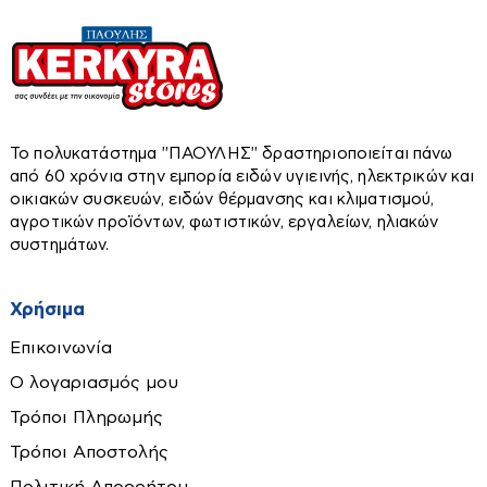
Πιστολέτα-Σκαπτικά
Ηλεκτρομπόϊλερ
Πιστόλι θερμού αέρα
Θερμοστάτες χώρου
Πιστόλια βαφής
Κυκλοφορητές
Πλάνες
Σκούπες στάχτης
Πλυστικά
Το πολυκατάστημα ''ΠΑΟΥΛΗΣ'' δραστηριοποιείται πάνω
Χαλιά-Διακοσμητικά-Είδη Δώρων
Σώματα - Funcoil
από 60 χρόνια στην εμπορία ειδών υγιεινής, ηλεκτρικών και
Πολυεργαλεία
Τζάκια αερόθερμα
οικιακών συσκευών, ειδών θέρμανσης και κλιματισμού,
Ταπέτα
Ρούτερ
αγροτικών προϊόντων, φωτιστικών, εργαλείων, ηλιακών
Τζάκια υδραυλικά-νερού
Χαλιά
συστημάτων.
Σέγες-Σπαθοσέγες
Παραβάν
Ταινιολειαντήρες
Χρήσιμα
Πίνακες
Τριβεία
Εργαλεία χειρός
Επικοινωνία
Τροχιστικά
Ο λογαριασμός μου
Αλφάδια-Laser
Φακοί
Τρόποι Πληρωμής
Αναδευτήρες
Φορτιστές-Καλώδια
Τρόποι Αποστολής
Ανιχνευτές
Φυσητήρες
Πολιτική Απορρήτου