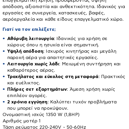
επαγγελματική χρήση, προσφέροντας υψηλή
Στρώματα
Βυτία
απόδοση, αξιοπιστία και ανθεκτικότητα. Ιδανικός για
Συρταριέρες
εργασίες σε συνεργεία, κατασκευές, βαφές,
Τουαλέτες-κονσόλες
αερόεργαλεία και κάθε είδους επαγγελματικό χώρο.
Αντλίες
Τραπεζάκια Σαλονιού
Γιατί να τον επιλέξετε;
Διάφορα εξαρτήματα
Τραπεζαριες
Αθόρυβη λειτουργία
: Ιδανικός για χρήση σε
Βενζιναντλίες
χώρους όπου η ησυχία είναι σημαντική.
Τραπέζια
Υψηλή απόδοση
: Ισχυρός κινητήρας και μεγάλη
Βυθιζόμενες
παροχή αέρα για απαιτητικές εργασίες.
Επιφάνειας
Λειτουργία χωρίς λάδι
: Μειωμένη συντήρηση και
Αγροτικά
Πιεστικά Δοχεία
καθαρότερος αέρας.
Τροχήλατος και εύκολος στη μεταφορά
: Πρακτικός
Πιεστικά Συγκροτήματα
Αλυσοπρίονα
και ευέλικτος.
Πλήρες σετ εξαρτημάτων
: Άμεση χρήση χωρίς
Αναλώσιμα
επιπλέον αγορές.
Δοχεία αποθήκευσης λαδιού-κρασιού
2 χρόνια εγγύηση
: Καλύπτει τυχόν προβλήματα
Ελαιοραβδιστικά
που μπορεί να προκύψουν.
Μικροσυσκευές
Ονομαστική ισχύς 1350 W (1,8HP)
Εργαλεία χειρός
Αριθμός μοτέρ 1
Είδη Ποτίσματος-λάστιχα
Τάση ρεύματος 220-240V ~ 50-60Hz
Αποχυμωτές-στίφτες