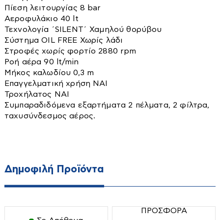
Πίεση λειτουργίας 8 bar
Θαμνοκοπτικά
Αρτοπαρασκευαστές
Αεροφυλάκιο 40 lt
Κονταροπρίονα
Ατμομάγειρες-Αυγουλιέρες
Τεχνολογία ΄SILENT΄ Χαμηλού θορύβου
Σύστημα OIL FREE Χωρίς λάδι
Μπορντουροψάλιδα
Βραστήρες
Στροφές χωρίς φορτίο 2880 rpm
Οικιακές Συσκευές
Οινοποιητικά Είδη
Διάφορα
Ροή αέρα 90 lt/min
Μήκος καλωδίου 0,3 m
Πολυμηχανήματα
Ζυγαριές
Εντομοαπωθητικά
Επαγγελματική χρήση ΝΑΙ
Σκαπτικά
Ηλεκτρικά μαχαίρια
Εργαλεία κουζίνας
Τροχήλατος ΝΑΙ
Συμπαραδιδόμενα εξαρτήματα 2 πέλματα, 2 φίλτρα,
Σχίστες Ξύλου
Καφετιέρες-Τσαγιέρες
Ηλεκτρικά μάτια
ταχυσύνδεσμος αέρος.
Φυσητήρες
Κουζινομηχανές
Κουζινάκια υγραερίου
Air Fryers
Χλοοκοπτικά
Μηχανές κιμά
Μαγειρικά σκεύη
Ψαλίδια
Μίξερ
Μικροκυμάτων
Δημοφιλή Προϊόντα
Ψεκαστικά-ψεκαστήρες
Μπλέντερ
Προσωπική Φροντίδα
Πολυκόπτης-multi
Ραπτομηχανές
Πολυμίξερ
Σακούλες σκούπας
ΠΡΟΣΦΟΡΑ
Ηλεκτρικοί Θερμοσίφωνες
Πρέσες-πρεσοσίδερα
Σκούπες-σκουπάκια-ατμοκαθαριστές