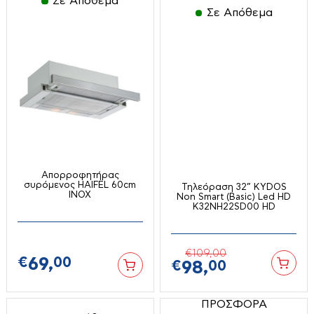
Σε Απόθεμα
Σε Απόθεμα
Ράβδοι
Φουρνάκια-ρομποτάκια
Σεσουάρ-Ισιωτικά κλπ
Χύτρες ταχύτητος
Σίδερα Ατμού
Ψύκτες νερού
Τοστιέρες-σαντουϊτσιέρες-βαφλιέρες
Φραπιέρες
Επαγγελματικός & Ξενοδοχειακός
Εξοπλισμός
Φρυγανιέρες
Φριτέζες-Air Fryers
Γύροι
Απορροφητήρας
Διάφορα
συρόμενος HAIFEL 60cm
Τηλεόραση 32” KYDOS
INOX
Non Smart (Basic) Led HD
Ζυγαριές
K32NH22SD00 HD
Πλατό
Εργαλεία Μπαταρίας
Καταψύκτες
€
109,
00
€
69,
00
€
98,
00
Μικροκυμάτων
Set εργαλείων
Παγομηχανές
Αεροσυμπιεστές
ΠΡΟΣΦΟΡΑ
Σεσουάρ