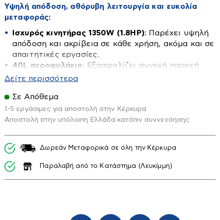
Τοίχου
Υψηλή απόδοση, αθόρυβη λειτουργία και ευκολία
Ορθοστάτες-δαπέδου-επιτραπέζιους
μεταφοράς:
Οροφής
Ισχυρός κινητήρας 1350W (1.8HP)
: Παρέχει υψηλή
απόδοση και ακρίβεια σε κάθε χρήση, ακόμα και σε
Είδη Υγιεινής
απαιτητικές εργασίες.
40L αεροφυλάκιο
: Εξασφαλίζει συνεχή παροχή
Αξεσουάρ Μπάνιου
αέρα χωρίς την ανάγκη για συνεχείς διακοπές,
Δείτε περισσότερα
ιδανικό για πολύωρη χρήση.
Διάφορα εξαρτήματα-διακόπτες
Σε Απόθεμα
Τεχνολογία “SILENT”
: Αθόρυβη λειτουργία για
Επιπλα Μπάνιου
άνεση κατά τη χρήση, χωρίς να ενοχλείτε τους
1-5 εργάσιμες για αποστολή στην Κέρκυρα
Εταζέρες-Ραφιέρες
γύρω σας.
Αποστολή στην υπόλοιπη Ελλάδα κατόπιν συννενόησης
Ηλιακοί Θερμοσίφωνες
Σύστημα OIL FREE
: Λειτουργία χωρίς λάδι για
Κάνουλες διακοσμητικές
μειωμένη συντήρηση και καθαρότερο αέρα.
Δωρεάν Μεταφορικά σε όλη την Κέρκυρα
Κουρτίνες-χαλάκια κλπ
Αναρρόφηση 90 lt/min
: Υψηλή παροχή αέρα για
Ηλιακά
γρήγορη και αποτελεσματική χρήση.
Καζανάκια
Παραλαβή από το Κατάστημα (Λευκίμμη)
Boiler Ηλιακού
Τροχήλατος
: Εύκολη μεταφορά και αποθήκευση,
Καθρέπτες
Συλλέκτες Ηλιακού
χάρη στις ρόδες και τη πρακτική λαβή.
Συμπαραδιδόμενα εξαρτήματα
: Περιλαμβάνει 2
Καλύματα Λεκανών
πέλματα, 2 φίλτρα και ταχυσύνδεσμο αέρος για
Εικόνα - Ηχος
Καμπίνες
άμεση χρήση.