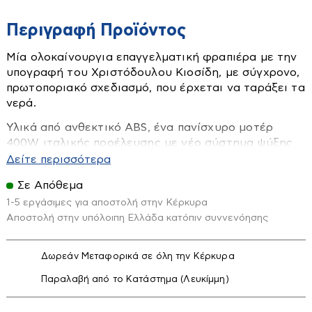
Οροφής
Περιγραφή Προϊόντος
Είδη Υγιεινής
Μία ολοκαίνουργια επαγγελματική φραπιέρα με την
υπογραφή του Χριστόδουλου Κιοσίδη, με σύγχρονο,
Αξεσουάρ Μπάνιου
πρωτοποριακό σχεδιασμό, που έρχεται να ταράξει τα
Διάφορα εξαρτήματα-διακόπτες
νερά.
Επιπλα Μπάνιου
Υλικά από ανθεκτικό ABS, ένα πανίσχυρο μοτέρ
400W ιταλικής προέλευσης με νέο σύστημα ψύξης
Εταζέρες-Ραφιέρες
Ηλιακοί Θερμοσίφωνες
με προφύλαξη από οποιαδήποτε εισροή υγρών και
Δείτε περισσότερα
Κάνουλες διακοσμητικές
αποσπώμενο ρευματολήπτη με ασφάλεια 3Α.
Σε Απόθεμα
Ηλιακά
Κουρτίνες-χαλάκια κλπ
Μία συσκευή που απευθύνεται στους πιο
1-5 εργάσιμες για αποστολή στην Κέρκυρα
Boiler Ηλιακού
Καζανάκια
απαιτητικούς επαγγελματίες του χώρου, η οποία
Αποστολή στην υπόλοιπη Ελλάδα κατόπιν συννενόησης
καλύπτει μία μεγάλη γκάμα ροφημάτων, από κρύους
Συλλέκτες Ηλιακού
Καθρέπτες
καφέδες και αφρόγαλα, μέχρι milkshakes και cocktail.
Καλύματα Λεκανών
Δωρεάν Μεταφορικά σε όλη την Κέρκυρα
Εικόνα - Ηχος
Διαθέσιμη σε 15 διαφορετικούς χρωματικούς
Καμπίνες
Παραλαβή από το Κατάστημα (Λευκίμμη)
συνδυασμούς και με επιλογή MyJohny ® μέσα από
Βάσεις TV
την οποία μπορείτε να επιλέξετε τα δικά σας
Λεκάνες