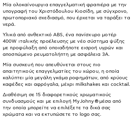
Set επίπλων
Καθρέπτες
Πορτατίφ
Μία ολοκαίνουργια επαγγελματική φραπιέρα με την
Kαθαρή Χωρητικότητα: 500ml
Αποθήκες-μπαούλα-σκίαστρα
Καλόγεροι
υπογραφή του Χριστόδουλου Κιοσίδη, με σύγχρονο,
Πρίζες-διακόπτες
πρωτοποριακό σχεδιασμό, που έρχεται να ταράξει τα
Διάφορα είδη εξοχής
Καναπέδες
Προβολείς
νερά.
Καρέκλες-Πολυθρόνες-Σκαμπό
Καρέκλες
Σποτ
Κρεβάτια-Στρώματα
Υλικά από ανθεκτικό ABS, ένα πανίσχυρο μοτέρ
Κιόσκια
Κομοδίνα
Ταινίες Led
400W ιταλικής προέλευσης με νέο σύστημα ψύξης
Κρεβάτια
με προφύλαξη από οποιαδήποτε εισροή υγρών και
Κούνιες
Κρεβάτια
Τοίχου
αποσπώμενο ρευματολήπτη με ασφάλεια 3Α.
Στρώματα
Ντουλάπες
Κουρτινόξυλα
Μία συσκευή που απευθύνεται στους πιο
Ξαπλώστρες
Μαξιλάρια-Καλύμματα-Παπλώματα
απαιτητικούς επαγγελματίες του χώρου, η οποία
Ομπρέλες
Ντουλάπες-Ραφιέρες
καλύπτει μία μεγάλη γκάμα ροφημάτων, από κρύους
Δεξαμενές
καφέδες και αφρόγαλα, μέχρι milkshakes και cocktail.
Παγκάκια
Παπουτσοθήκες
Βαρέλια
Διαθέσιμη σε 15 διαφορετικούς χρωματικούς
Τραπέζια
Πολυθρόνες
συνδυασμούς και με επιλογή MyJohny ® μέσα από
Μπιτόνια
Σκαμπό
την οποία μπορείτε να επιλέξετε τα δικά σας
Βυτία
χρώματα και να εκτυπώσετε το logo σας.
Στρώματα
Συρταριέρες
Αντλίες