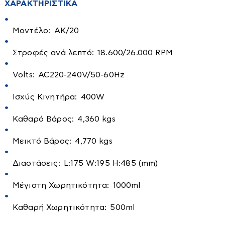
Τουαλέτες-κονσόλες
ΧΑΡΑΚΤΗΡΙΣΤΙΚΑ
Διάφορα εξαρτήματα
Τραπεζάκια Σαλονιού
Βενζιναντλίες
Μοντέλο: ΑΚ/20
Τραπεζαριες
Βυθιζόμενες
Τραπέζια
Στροφές ανά λεπτό: 18.600/26.000 RPM
Επιφάνειας
Αγροτικά
Volts: AC220-240V/50-60Hz
Πιεστικά Δοχεία
Αλυσοπρίονα
Πιεστικά Συγκροτήματα
Ισχύς Κινητήρα: 400W
Αναλώσιμα
Καθαρό Βάρος: 4,360 kgs
Δοχεία αποθήκευσης λαδιού-κρασιού
Ελαιοραβδιστικά
Μεικτό Βάρος: 4,770 kgs
Μικροσυσκευές
Εργαλεία χειρός
Διαστάσεις: L:175 W:195 H:485 (mm)
Αποχυμωτές-στίφτες
Είδη Ποτίσματος-λάστιχα
Μέγιστη Χωρητικότητα: 1000ml
Αρτοπαρασκευαστές
Θαμνοκοπτικά
Ατμομάγειρες-Αυγουλιέρες
Κονταροπρίονα
Kαθαρή Χωρητικότητα: 500ml
Βραστήρες
Μπορντουροψάλιδα