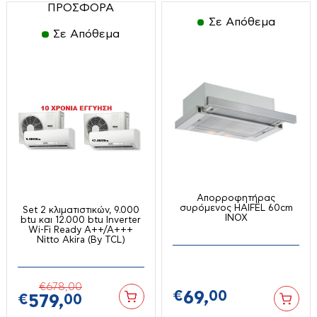
ΠΡΟΣΦΟΡΑ
Μικροσυσκευές
Ελαιοραβδιστικά
Σε Απόθεμα
Σε Απόθεμα
Εργαλεία χειρός
Αποχυμωτές-στίφτες
Είδη Ποτίσματος-λάστιχα
Αρτοπαρασκευαστές
Θαμνοκοπτικά
Ατμομάγειρες-Αυγουλιέρες
Κονταροπρίονα
Οικιακές Συσκευές
Βραστήρες
Μπορντουροψάλιδα
Διάφορα
Εντομοαπωθητικά
Οινοποιητικά Είδη
Ζυγαριές
Εργαλεία κουζίνας
Πολυμηχανήματα
Ηλεκτρικά μαχαίρια
Ηλεκτρικά μάτια
Σκαπτικά
Απορροφητήρας
Καφετιέρες-Τσαγιέρες
συρόμενος HAIFEL 60cm
Set 2 κλιματιστικών, 9.000
Air Fryers
Κουζινάκια υγραερίου
INOX
Σχίστες Ξύλου
btu και 12.000 btu Inverter
Κουζινομηχανές
Wi-Fi Ready Α++/Α+++
Μαγειρικά σκεύη
Nitto Akira (By TCL)
Φυσητήρες
Μηχανές κιμά
Μικροκυμάτων
Χλοοκοπτικά
Μίξερ
Προσωπική Φροντίδα
€
678,
00
Ψαλίδια
€
69,
00
Μπλέντερ
€
579,
00
Ραπτομηχανές
Ηλεκτρικοί Θερμοσίφωνες
Ψεκαστικά-ψεκαστήρες