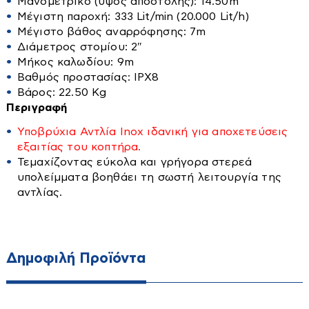
Κρεβάτια
Μανομετρικό (ύψος αποστολής): 14.50m
Ντουλάπες
Τοίχου
Μέγιστη παροχή: 333 Lit/min (20.000 Lit/h)
Κουρτινόξυλα
Ξαπλώστρες
Μέγιστο βάθος αναρρόφησης: 7m
Δεξαμενές
Μαξιλάρια-Καλύμματα-Παπλώματα
Διάμετρος στομίου: 2″
Ομπρέλες
Μήκος καλωδίου: 9m
Ντουλάπες-Ραφιέρες
Βαρέλια
Παγκάκια
Βαθμός προστασίας: IΡΧ8
Παπουτσοθήκες
Μπιτόνια
Βάρος: 22.50 Kg
Τραπέζια
Περιγραφή
Πολυθρόνες
Βυτία
Υποβρύχια Αντλία Inox ιδανική για αποχετεύσεις
Αντλίες
Σκαμπό
εξαιτίας του κοπτήρα.
Στρώματα
Τεμαχίζοντας εύκολα και γρήγορα στερεά
Διάφορα εξαρτήματα
Συρταριέρες
υπολείμματα βοηθάει τη σωστή λειτουργία της
Βενζιναντλίες
αντλίας.
Τουαλέτες-κονσόλες
Βυθιζόμενες
Τραπεζάκια Σαλονιού
Αγροτικά
Επιφάνειας
Τραπεζαριες
Πιεστικά Δοχεία
Δημοφιλή Προϊόντα
Αλυσοπρίονα
Τραπέζια
Πιεστικά Συγκροτήματα
Αναλώσιμα
Δοχεία αποθήκευσης λαδιού-κρασιού