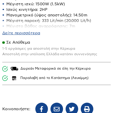
Μέγιστη ισχύ: 1500W (1.5kW)
Αξεσουάρ Μπάνιου
Ισχύς κινητήρα: 2HP
Διάφορα εξαρτήματα-διακόπτες
Μανομετρικό (ύψος αποστολής): 14.50m
Μέγιστη παροχή: 333 Lit/min (20.000 Lit/h)
Επιπλα Μπάνιου
Μέγιστο βάθος αναρρόφησης: 7m
Ηλιακοί Θερμοσίφωνες
Εταζέρες-Ραφιέρες
Διάμετρος στομίου: 2″
Δείτε περισσότερα
Μήκος καλωδίου: 9m
Κάνουλες διακοσμητικές
Ηλιακά
Σε Απόθεμα
Βαθμός προστασίας: IΡΧ8
Κουρτίνες-χαλάκια κλπ
Boiler Ηλιακού
Βάρος: 22.50 Kg
1-5 εργάσιμες για αποστολή στην Κέρκυρα
Καζανάκια
Περιγραφή
Αποστολή στην υπόλοιπη Ελλάδα κατόπιν συννενόησης
Συλλέκτες Ηλιακού
Καθρέπτες
Υποβρύχια Αντλία Inox ιδανική για αποχετεύσεις
Εικόνα - Ηχος
εξαιτίας του κοπτήρα.
Δωρεάν Μεταφορικά σε όλη την Κέρκυρα
Καλύματα Λεκανών
Τεμαχίζοντας εύκολα και γρήγορα στερεά
Βάσεις TV
Καμπίνες
Παραλαβή από το Κατάστημα (Λευκίμμη)
υπολείμματα βοηθάει τη σωστή λειτουργία της
Διάφορα Ηλεκτρονικά Είδη
αντλίας.
Λεκάνες
Κεραίες
Μπανιέρες - Ντουζιέρες
Φωτιστικά
Τηλεοράσεις
Μπαταρίες
Κοινοποιήστε:
Νεροχύτες
Απλίκες τοίχου-κολωνάκια