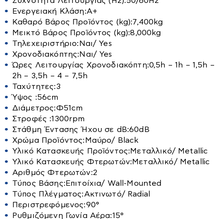
Συχνότητα Λειτουργίας (Hz):
50/60Hz
Καρέκλες
Σποτ
Ενεργειακή Κλάση:
A+
Κιόσκια
Κομοδίνα
Κρεβάτια
Καθαρό Βάρος Προϊόντος (kg):
7,400kg
Ταινίες Led
Κούνιες
Μεικτό Βάρος Προϊόντος (kg):
8,000kg
Κρεβάτια
Στρώματα
Τοίχου
Τηλεχειριστήριο:
Ναι/ Yes
Ντουλάπες
Κουρτινόξυλα
Χρονοδιακόπτης:
Ναι/ Yes
Ξαπλώστρες
Ώρες Λειτουργίας Χρονοδιακόπτη:
0,5h – 1h – 1,5h –
Μαξιλάρια-Καλύμματα-Παπλώματα
Δεξαμενές
Ομπρέλες
2h – 3,5h – 4 – 7,5h
Ντουλάπες-Ραφιέρες
Ταχύτητες:
3
Παγκάκια
Βαρέλια
Παπουτσοθήκες
Ύψος :
56cm
Τραπέζια
Διάμετρος:
Φ51cm
Μπιτόνια
Πολυθρόνες
Στροφές :
1300rpm
Βυτία
Σκαμπό
Στάθμη Έντασης Ήχου σε dB:
60dB
Χρώμα Προϊόντος:
Μαύρο/ Black
Αντλίες
Στρώματα
Υλικό Κατασκευής Προϊόντος:
Μεταλλικό/ Metallic
Συρταριέρες
Υλικό Κατασκευής Φτερωτών:
Μεταλλικό/ Metallic
Διάφορα εξαρτήματα
Αριθμός Φτερωτών:
2
Τουαλέτες-κονσόλες
Βενζιναντλίες
Τύπος Βάσης:
Επιτοίχια/ Wall-Mounted
Τραπεζάκια Σαλονιού
Τύπος Πλέγματος:
Ακτινωτό/ Radial
Βυθιζόμενες
Περιστρεφόμενος:
90°
Τραπεζαριες
Επιφάνειας
Αγροτικά
Ρυθμιζόμενη Γωνία Αέρα:
15°