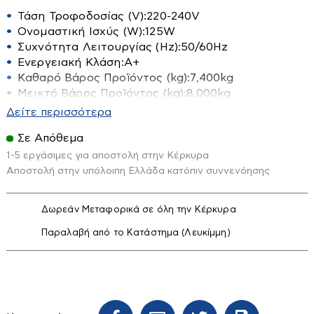
Είδη Υγιεινής
Τάση Τροφοδοσίας (V):
220-240V
Ονομαστική Ισχύς (W):
125W
Αξεσουάρ Μπάνιου
Συχνότητα Λειτουργίας (Hz):
50/60Hz
Ενεργειακή Κλάση:
A+
Διάφορα εξαρτήματα-διακόπτες
Καθαρό Βάρος Προϊόντος (kg):
7,400kg
Επιπλα Μπάνιου
Μεικτό Βάρος Προϊόντος (kg):
8,000kg
Τηλεχειριστήριο:
Ναι/ Yes
Εταζέρες-Ραφιέρες
Ηλιακοί Θερμοσίφωνες
Δείτε περισσότερα
Χρονοδιακόπτης:
Ναι/ Yes
Κάνουλες διακοσμητικές
Σε Απόθεμα
Ώρες Λειτουργίας Χρονοδιακόπτη:
0,5h – 1h – 1,5h –
Ηλιακά
Κουρτίνες-χαλάκια κλπ
2h – 3,5h – 4 – 7,5h
1-5 εργάσιμες για αποστολή στην Κέρκυρα
Boiler Ηλιακού
Ταχύτητες:
3
Αποστολή στην υπόλοιπη Ελλάδα κατόπιν συννενόησης
Καζανάκια
Ύψος :
56cm
Συλλέκτες Ηλιακού
Καθρέπτες
Διάμετρος:
Φ51cm
Δωρεάν Μεταφορικά σε όλη την Κέρκυρα
Εικόνα - Ηχος
Στροφές :
1300rpm
Καλύματα Λεκανών
Στάθμη Έντασης Ήχου σε dB:
60dB
Παραλαβή από το Κατάστημα (Λευκίμμη)
Καμπίνες
Βάσεις TV
Χρώμα Προϊόντος:
Μαύρο/ Black
Υλικό Κατασκευής Προϊόντος:
Μεταλλικό/ Metallic
Λεκάνες
Διάφορα Ηλεκτρονικά Είδη
Υλικό Κατασκευής Φτερωτών:
Μεταλλικό/ Metallic
Μπανιέρες - Ντουζιέρες
Κεραίες
Αριθμός Φτερωτών:
2
Τύπος Βάσης:
Επιτοίχια/ Wall-Mounted
Μπαταρίες