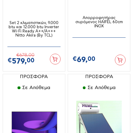
Φυσητήρες
Μαγειρικά σκεύη
Μηχανές κιμά
Χλοοκοπτικά
Μικροκυμάτων
Μίξερ
Απορροφητήρας
Ψαλίδια
Προσωπική Φροντίδα
συρόμενος HAIFEL 60cm
Set 2 κλιματιστικών, 9.000
Μπλέντερ
INOX
btu και 12.000 btu Inverter
Ψεκαστικά-ψεκαστήρες
Ραπτομηχανές
Wi-Fi Ready Α++/Α+++
Πολυκόπτης-multi
Nitto Akira (By TCL)
Ηλεκτρικοί Θερμοσίφωνες
Σακούλες σκούπας
Πολυμίξερ
Σκούπες-σκουπάκια-ατμοκαθαριστές
Πρέσες-πρεσοσίδερα
€
678,
00
€
69,
00
€
579,
00
Φουρνάκια-ρομποτάκια
Ράβδοι
Χύτρες ταχύτητος
Σεσουάρ-Ισιωτικά κλπ
ΠΡΟΣΦΟΡΑ
ΠΡΟΣΦΟΡΑ
Ψύκτες νερού
Επαγγελματικός & Ξενοδοχειακός
Σίδερα Ατμού
Εξοπλισμός
Σε Απόθεμα
Σε Απόθεμα
Τοστιέρες-σαντουϊτσιέρες-βαφλιέρες
Γύροι
Φραπιέρες
Διάφορα
Φρυγανιέρες
Ζυγαριές
Φριτέζες-Air Fryers
Πλατό
Εργαλεία Μπαταρίας