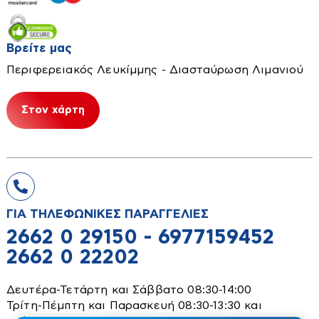
Τοίχου
Φορτιστές-Καλώδια
Καλέμια-Βελόνια
Τοίχου-Δαπέδου
Φυσητήρες
Καρφωτικά-Δίχαλα-Πριτσιναδόροι
Βρείτε μας
Κόλλες-Στόκοι-Σταυροί-Προφίλ
Κατσαβίδια-Μύτες
Περιφερειακός Λευκίμμης - Διασταύρωση Λιμανιού
Δάπεδα Laminate
Είδη Ατομικής Προστασίας
Κλειδιά-Καρυδάκια
Εύκαμπτα Πετρώματα
Στον χάρτη
Κολαούζα
Αδιάβροχα
Πλακάκια Δαπέδου
Κοπτικά
Γάντια
Τεχνητά Πετρώματα
Κουβάδες-Χωνιά
Γιλέκα
Υαλότουβλα
Κόφτες πλακιδίων
Επιγονατίδες
Σιδηρικά
Κόφτες-ψαλίδια
Μάσκες
ΓΙΑ ΤΗΛΕΦΩΝΙΚΕΣ ΠΑΡΑΓΓΕΛΙΕΣ
Γραμματοκιβώτια-Φαρμακεία
Λειαντήρες-Τρίφτες
Μπότες
2662 0 29150 - 6977159452
Εργαλειοθήκες
Λίμες
Παντελόνια-μπλούζες
2662 0 22202
Καρότσια μεταφοράς
Λοστοί-Προκοβγάλτες
Τζάκετ-μπουφάν
Κλειδαριές
Δευτέρα-Τετάρτη και Σάββατο 08:30-14:00
Ειδη Οικιακής Χρήσης
Μέτρα-χαράκτες-παχύμετρα
Φόρμες
Τρίτη-Πέμπτη και Παρασκευή 08:30-13:30 και
Κλειδοθήκες
Πινέλα-Ρολά