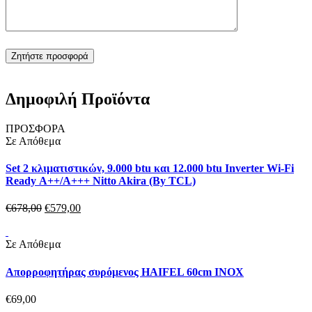
Δημοφιλή Προϊόντα
ΠΡΟΣΦΟΡΑ
Σε Απόθεμα
Set 2 κλιματιστικών, 9.000 btu και 12.000 btu Inverter Wi-Fi
Ready Α++/Α+++ Nitto Akira (By TCL)
€
678,
00
€
579,
00
Σε Απόθεμα
Απορροφητήρας συρόμενος HAIFEL 60cm INOX
€
69,
00