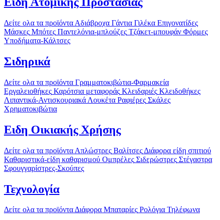
Είδη Ατομικής Προστασίας
Δείτε ολα τα προϊόντα
Αδιάβροχα
Γάντια
Γιλέκα
Επιγονατίδες
Μάσκες
Μπότες
Παντελόνια-μπλούζες
Τζάκετ-μπουφάν
Φόρμες
Υποδήματα-Κάλτσες
Σιδηρικά
Δείτε ολα τα προϊόντα
Γραμματοκιβώτια-Φαρμακεία
Εργαλειοθήκες
Καρότσια μεταφοράς
Κλειδαριές
Κλειδοθήκες
Λιπαντικά-Αντισκουριακά
Λουκέτα
Ραφιέρες
Σκάλες
Χρηματοκιβώτια
Ειδη Οικιακής Χρήσης
Δείτε ολα τα προϊόντα
Απλώστρες
Βαλίτσες
Διάφορα είδη σπιτιού
Καθαριστικά-είδη καθαρισμού
Ομπρέλες
Σιδερώστρες
Στέγαστρα
Σφουγγαρίστρες-Σκούπες
Τεχνολογία
Δείτε ολα τα προϊόντα
Διάφορα
Μπαταρίες
Ρολόγια
Τηλέφωνα