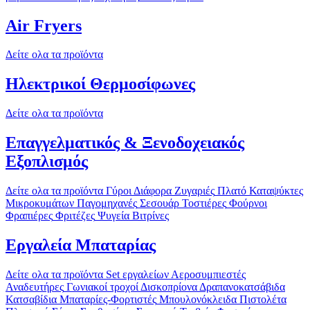
Air Fryers
Δείτε ολα τα προϊόντα
Ηλεκτρικοί Θερμοσίφωνες
Δείτε ολα τα προϊόντα
Επαγγελματικός & Ξενοδοχειακός
Εξοπλισμός
Δείτε ολα τα προϊόντα
Γύροι
Διάφορα
Ζυγαριές
Πλατό
Καταψύκτες
Μικροκυμάτων
Παγομηχανές
Σεσουάρ
Τοστιέρες
Φούρνοι
Φραπιέρες
Φριτέζες
Ψυγεία Βιτρίνες
Εργαλεία Μπαταρίας
Δείτε ολα τα προϊόντα
Set εργαλείων
Αεροσυμπιεστές
Αναδευτήρες
Γωνιακοί τροχοί
Δισκοπρίονα
Δραπανοκατσάβιδα
Κατσαβίδια
Μπαταρίες-Φορτιστές
Μπουλονόκλειδα
Πιστολέτα