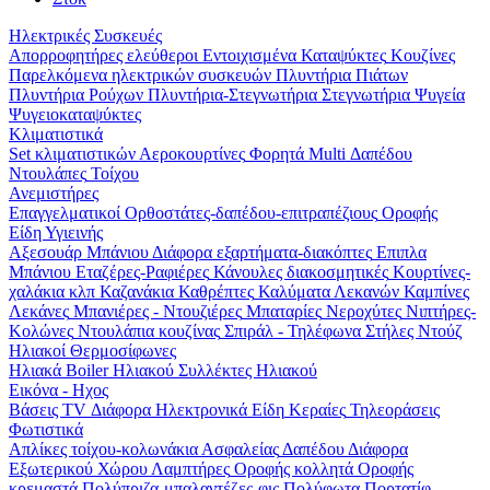
Ηλεκτρικές Συσκευές
Απορροφητήρες ελεύθεροι
Εντοιχισμένα
Καταψύκτες
Κουζίνες
Παρελκόμενα ηλεκτρικών συσκευών
Πλυντήρια Πιάτων
Πλυντήρια Ρούχων
Πλυντήρια-Στεγνωτήρια
Στεγνωτήρια
Ψυγεία
Ψυγειοκαταψύκτες
Κλιματιστικά
Set κλιματιστικών
Αεροκουρτίνες
Φορητά
Multi
Δαπέδου
Ντουλάπες
Τοίχου
Ανεμιστήρες
Επαγγελματικοί
Ορθοστάτες-δαπέδου-επιτραπέζιους
Οροφής
Είδη Υγιεινής
Αξεσουάρ Μπάνιου
Διάφορα εξαρτήματα-διακόπτες
Επιπλα
Μπάνιου
Εταζέρες-Ραφιέρες
Κάνουλες διακοσμητικές
Κουρτίνες-
χαλάκια κλπ
Καζανάκια
Καθρέπτες
Καλύματα Λεκανών
Καμπίνες
Λεκάνες
Μπανιέρες - Ντουζιέρες
Μπαταρίες
Νεροχύτες
Νιπτήρες-
Κολώνες
Ντουλάπια κουζίνας
Σπιράλ - Τηλέφωνα
Στήλες Ντούζ
Ηλιακοί Θερμοσίφωνες
Ηλιακά
Boiler Ηλιακού
Συλλέκτες Ηλιακού
Εικόνα - Ηχος
Βάσεις TV
Διάφορα Ηλεκτρονικά Είδη
Κεραίες
Τηλεοράσεις
Φωτιστικά
Απλίκες τοίχου-κολωνάκια
Ασφαλείας
Δαπέδου
Διάφορα
Εξωτερικού Χώρου
Λαμπτήρες
Οροφής κολλητά
Οροφής
κρεμαστά
Πολύπριζα-μπαλαντέζες-φις
Πολύφωτα
Πορτατίφ