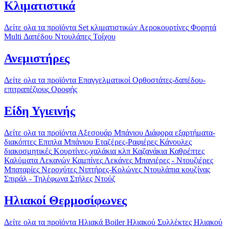
Κλιματιστικά
Δείτε ολα τα προϊόντα
Set κλιματιστικών
Αεροκουρτίνες
Φορητά
Multi
Δαπέδου
Ντουλάπες
Τοίχου
Ανεμιστήρες
Δείτε ολα τα προϊόντα
Επαγγελματικοί
Ορθοστάτες-δαπέδου-
επιτραπέζιους
Οροφής
Είδη Υγιεινής
Δείτε ολα τα προϊόντα
Αξεσουάρ Μπάνιου
Διάφορα εξαρτήματα-
διακόπτες
Επιπλα Μπάνιου
Εταζέρες-Ραφιέρες
Κάνουλες
διακοσμητικές
Κουρτίνες-χαλάκια κλπ
Καζανάκια
Καθρέπτες
Καλύματα Λεκανών
Καμπίνες
Λεκάνες
Μπανιέρες - Ντουζιέρες
Μπαταρίες
Νεροχύτες
Νιπτήρες-Κολώνες
Ντουλάπια κουζίνας
Σπιράλ - Τηλέφωνα
Στήλες Ντούζ
Ηλιακοί Θερμοσίφωνες
Δείτε ολα τα προϊόντα
Ηλιακά
Boiler Ηλιακού
Συλλέκτες Ηλιακού