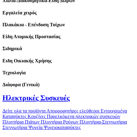
Χαλιά-Διακοσμητικά-Είδη Δώρων
Εργαλεία χειρός
Πλακάκια - Επένδυση Τοίχων
Είδη Ατομικής Προστασίας
Σιδηρικά
Ειδη Οικιακής Χρήσης
Τεχνολογία
Διάφορα (Γενικά)
Ηλεκτρικές Συσκευές
Δείτε ολα τα προϊόντα
Απορροφητήρες ελεύθεροι
Εντοιχισμένα
Καταψύκτες
Κουζίνες
Παρελκόμενα ηλεκτρικών συσκευών
Πλυντήρια Πιάτων
Πλυντήρια Ρούχων
Πλυντήρια-Στεγνωτήρια
Στεγνωτήρια
Ψυγεία
Ψυγειοκαταψύκτες