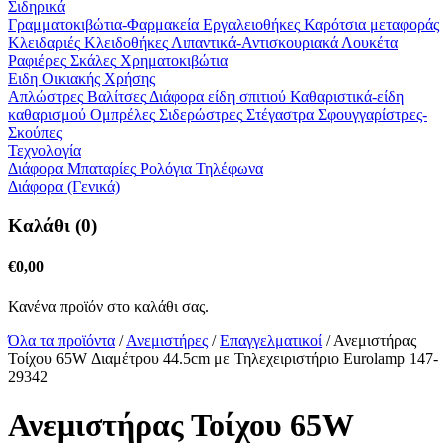
Σιδηρικά
Γραμματοκιβώτια-Φαρμακεία
Εργαλειοθήκες
Καρότσια μεταφοράς
Κλειδαριές
Κλειδοθήκες
Λιπαντικά-Αντισκουριακά
Λουκέτα
Ραφιέρες
Σκάλες
Χρηματοκιβώτια
Ειδη Οικιακής Χρήσης
Απλώστρες
Βαλίτσες
Διάφορα είδη σπιτιού
Καθαριστικά-είδη
καθαρισμού
Ομπρέλες
Σιδερώστρες
Στέγαστρα
Σφουγγαρίστρες-
Σκούπες
Τεχνολογία
Διάφορα
Μπαταρίες
Ρολόγια
Τηλέφωνα
Διάφορα (Γενικά)
Καλάθι (0)
€
0,00
Κανένα προϊόν στο καλάθι σας.
Όλα τα προϊόντα
/
Ανεμιστήρες
/
Επαγγελματικοί
/ Ανεμιστήρας
Τοίχου 65W Διαμέτρου 44.5cm με Τηλεχειριστήριο Eurolamp 147-
29342
Ανεμιστήρας Τοίχου 65W