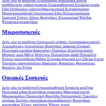
Δείτε ολα τα προϊόντα
Αλυσοπρίονα
Αναλώσιμα
Δοχεία
αποθήκευσης λαδιού-κρασιού
Ελαιοραβδιστικά
Εργαλεία χειρός
Είδη Ποτίσματος-λάστιχα
Θαμνοκοπτικά
Κονταροπρίονα
Μπορντουροψάλιδα
Οινοποιητικά Είδη
Πολυμηχανήματα
Σκαπτικά
Σχίστες Ξύλου
Φυσητήρες
Χλοοκοπτικά
Ψαλίδια
Ψεκαστικά-ψεκαστήρες
Μικροσυσκευές
Δείτε ολα τα προϊόντα
Αποχυμωτές-στίφτες
Αρτοπαρασκευαστές
Ατμομάγειρες-Αυγουλιέρες
Βραστήρες
Διάφορα
Ζυγαριές
Ηλεκτρικά μαχαίρια
Καφετιέρες-Τσαγιέρες
Κουζινομηχανές
Μηχανές κιμά
Μίξερ
Μπλέντερ
Πολυκόπτης-multi
Πολυμίξερ
Πρέσες-πρεσοσίδερα
Ράβδοι
Σεσουάρ-Ισιωτικά κλπ
Σίδερα Ατμού
Τοστιέρες-σαντουϊτσιέρες-βαφλιέρες
Φραπιέρες
Φρυγανιέρες
Φριτέζες-Air Fryers
Οικιακές Συσκευές
Δείτε ολα τα προϊόντα
Εντομοαπωθητικά
Εργαλεία κουζίνας
Ηλεκτρικά μάτια
Κουζινάκια υγραερίου
Μαγειρικά σκεύη
Μικροκυμάτων
Προσωπική Φροντίδα
Ραπτομηχανές
Σακούλες
σκούπας
Σκούπες-σκουπάκια-ατμοκαθαριστές
Φουρνάκια-
ρομποτάκια
Χύτρες ταχύτητος
Ψύκτες νερού