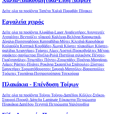
Δείτε ολα τα προϊόντα
Ταπέτα
Χαλιά
Παραβάν
Πίνακες
Εργαλεία χειρός
Δείτε ολα τα προϊόντα
Αλφάδια-Laser
Αναδευτήρες
Ανιχνευτές
Ατσαλίνες
Βεντούζες τζαμιού
Καλέμια-Βελόνια
Καρφωτικά-
Δίχαλα-Πριτσιναδόροι
Κατσαβίδια-Μύτες
Κλειδιά-Καρυδάκια
Κολαούζα
Κοπτικά
Κουβάδες-Χωνιά
Κόφτες πλακιδίων
Κόφτες-
ψαλίδια
Λειαντήρες-Τρίφτες
Λίμες
Λοστοί-Προκοβγάλτες
Μέτρα-
χαράκτες-παχύμετρα
Πινέλα-Ρολά
Πιστόλια σιλικόνης
Πένσες-
Γκαζοτανάλιες-Τσιμπίδες
Πόντες-Ζουμπάδες
Πριόνια-Μαχαίρια-
Λάμες
Ράσπες-Πλάνες
Ροκάνια
Σκαρπέλα
Σπάτουλες-Ξύστρες
Σφιγκτήρες
Συρματόβουρτσες
Σφυριά-Ματσόλες-Βαριοπούλες
Τρόμπες
Τρυπάνια-Ποτηροτρύπανα
Τσεκούρια
Πλακάκια - Επένδυση Τοίχων
Δείτε ολα τα προϊόντα
Τοίχου
Τοίχου-Δαπέδου
Κόλλες-Στόκοι-
Σταυροί-Προφίλ
Δάπεδα Laminate
Εύκαμπτα Πετρώματα
Πλακάκια Δαπέδου
Τεχνητά Πετρώματα
Υαλότουβλα