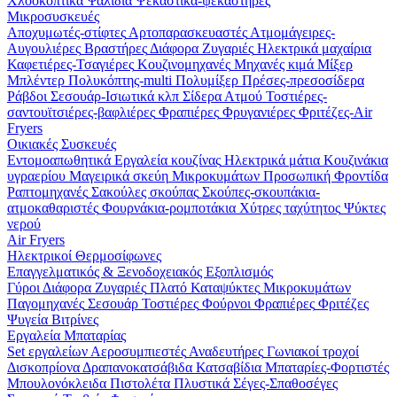
Χλοοκοπτικά
Ψαλίδια
Ψεκαστικά-ψεκαστήρες
Μικροσυσκευές
Αποχυμωτές-στίφτες
Αρτοπαρασκευαστές
Ατμομάγειρες-
Αυγουλιέρες
Βραστήρες
Διάφορα
Ζυγαριές
Ηλεκτρικά μαχαίρια
Καφετιέρες-Τσαγιέρες
Κουζινομηχανές
Μηχανές κιμά
Μίξερ
Μπλέντερ
Πολυκόπτης-multi
Πολυμίξερ
Πρέσες-πρεσοσίδερα
Ράβδοι
Σεσουάρ-Ισιωτικά κλπ
Σίδερα Ατμού
Τοστιέρες-
σαντουϊτσιέρες-βαφλιέρες
Φραπιέρες
Φρυγανιέρες
Φριτέζες-Air
Fryers
Οικιακές Συσκευές
Εντομοαπωθητικά
Εργαλεία κουζίνας
Ηλεκτρικά μάτια
Κουζινάκια
υγραερίου
Μαγειρικά σκεύη
Μικροκυμάτων
Προσωπική Φροντίδα
Ραπτομηχανές
Σακούλες σκούπας
Σκούπες-σκουπάκια-
ατμοκαθαριστές
Φουρνάκια-ρομποτάκια
Χύτρες ταχύτητος
Ψύκτες
νερού
Air Fryers
Ηλεκτρικοί Θερμοσίφωνες
Επαγγελματικός & Ξενοδοχειακός Εξοπλισμός
Γύροι
Διάφορα
Ζυγαριές
Πλατό
Καταψύκτες
Μικροκυμάτων
Παγομηχανές
Σεσουάρ
Τοστιέρες
Φούρνοι
Φραπιέρες
Φριτέζες
Ψυγεία Βιτρίνες
Εργαλεία Μπαταρίας
Set εργαλείων
Αεροσυμπιεστές
Αναδευτήρες
Γωνιακοί τροχοί
Δισκοπρίονα
Δραπανοκατσάβιδα
Κατσαβίδια
Μπαταρίες-Φορτιστές
Μπουλονόκλειδα
Πιστολέτα
Πλυστικά
Σέγες-Σπαθοσέγες