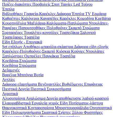
Πρίζες-διακόπτες
Προβολείς
Σποτ
Ταινίες Led
Τοίχου
Έπιπλα
Βιβλιοθήκες
Γραφεία-Καρέκλες
Διάφορα
Έπιπλα TV
Ερμάρια
Καθρέπτες
Καλόγεροι
Καναπέδες
Καρέκλες
Κομοδίνα
Κρεβάτια
Κουρτινόξυλα
Μαξιλάρια-Καλύμματα-Παπλώματα
Ντουλάπες-
Ραφιέρες
Παπουτσοθήκες
Πολυθρόνες
Σκαμπό
Στρώματα
Συρταριέρες
Τουαλέτες-κονσόλες
Τραπεζάκια Σαλονιού
Τραπεζαριες
Τραπέζια
Είδη Εξοχής - Εποχιακά
Set επίπλων
Αποθήκες-μπαούλα-σκίαστρα
Διάφορα είδη εξοχής
Καρέκλες-Πολυθρόνες-Σκαμπό
Κιόσκια
Κούνιες
Ντουλάπες
Ξαπλώστρες
Ομπρέλες
Παγκάκια
Τραπέζια
Κρεβάτια-Στρώματα
Κρεβάτια
Στρώματα
Δεξαμενές
Βαρέλια
Μπιτόνια
Βυτία
Αντλίες
Διάφορα εξαρτήματα
Βενζιναντλίες
Βυθιζόμενες
Επιφάνειας
Πιεστικά Δοχεία
Πιεστικά Συγκροτήματα
Αγροτικά
Αλυσοπρίονα
Αναλώσιμα
Δοχεία αποθήκευσης λαδιού-κρασιού
Ελαιοραβδιστικά
Εργαλεία χειρός
Είδη Ποτίσματος-λάστιχα
Θαμνοκοπτικά
Κονταροπρίονα
Μπορντουροψάλιδα
Οινοποιητικά
Είδη
Πολυμηχανήματα
Σκαπτικά
Σχίστες Ξύλου
Φυσητήρες