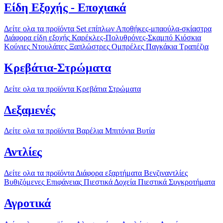
Είδη Εξοχής - Εποχιακά
Δείτε ολα τα προϊόντα
Set επίπλων
Αποθήκες-μπαούλα-σκίαστρα
Διάφορα είδη εξοχής
Καρέκλες-Πολυθρόνες-Σκαμπό
Κιόσκια
Κούνιες
Ντουλάπες
Ξαπλώστρες
Ομπρέλες
Παγκάκια
Τραπέζια
Κρεβάτια-Στρώματα
Δείτε ολα τα προϊόντα
Κρεβάτια
Στρώματα
Δεξαμενές
Δείτε ολα τα προϊόντα
Βαρέλια
Μπιτόνια
Βυτία
Αντλίες
Δείτε ολα τα προϊόντα
Διάφορα εξαρτήματα
Βενζιναντλίες
Βυθιζόμενες
Επιφάνειας
Πιεστικά Δοχεία
Πιεστικά Συγκροτήματα
Αγροτικά