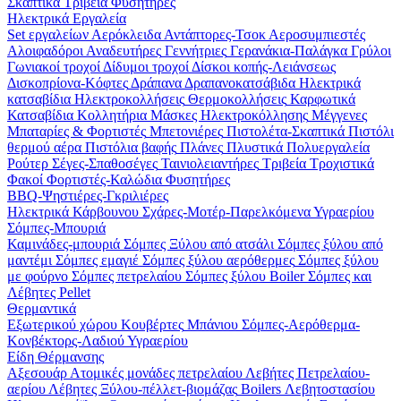
Σκαπτικά
Τριβεία
Φυσητήρες
Ηλεκτρικά Εργαλεία
Set εργαλείων
Αερόκλειδα
Αντάπτορες-Τσοκ
Αεροσυμπιεστές
Αλοιφαδόροι
Αναδευτήρες
Γεννήτριες
Γερανάκια-Παλάγκα
Γρύλοι
Γωνιακοί τροχοί
Δίδυμοι τροχοί
Δίσκοι κοπής-Λειάνσεως
Δισκοπρίονα-Κόφτες
Δράπανα
Δραπανοκατσάβιδα
Ηλεκτρικά
κατσαβίδια
Ηλεκτροκολλήσεις
Θερμοκολλήσεις
Καρφωτικά
Κατσαβίδια
Κολλητήρια
Μάσκες Ηλεκτροκόλλησης
Μέγγενες
Μπαταρίες & Φορτιστές
Μπετονιέρες
Πιστολέτα-Σκαπτικά
Πιστόλι
θερμού αέρα
Πιστόλια βαφής
Πλάνες
Πλυστικά
Πολυεργαλεία
Ρούτερ
Σέγες-Σπαθοσέγες
Ταινιολειαντήρες
Τριβεία
Τροχιστικά
Φακοί
Φορτιστές-Καλώδια
Φυσητήρες
BBQ-Ψηστιέρες-Γκριλιέρες
Ηλεκτρικά
Κάρβουνου
Σχάρες-Μοτέρ-Παρελκόμενα
Υγραερίου
Σόμπες-Μπουριά
Καμινάδες-μπουριά
Σόμπες Ξύλου από ατσάλι
Σόμπες ξύλου από
μαντέμι
Σόμπες εμαγιέ
Σόμπες ξύλου αερόθερμες
Σόμπες ξύλου
με φούρνο
Σόμπες πετρελαίου
Σόμπες ξύλου Boiler
Σόμπες και
Λέβητες Pellet
Θερμαντικά
Εξωτερικού χώρου
Κουβέρτες
Μπάνιου
Σόμπες-Αερόθερμα-
Κονβέκτορς-Λαδιού
Υγραερίου
Είδη Θέρμανσης
Αξεσουάρ
Ατομικές μονάδες πετρελαίου
Λεβήτες Πετρελαίου-
αερίου
Λέβητες Ξύλου-πέλλετ-βιομάζας
Boilers Λεβητοστασίου