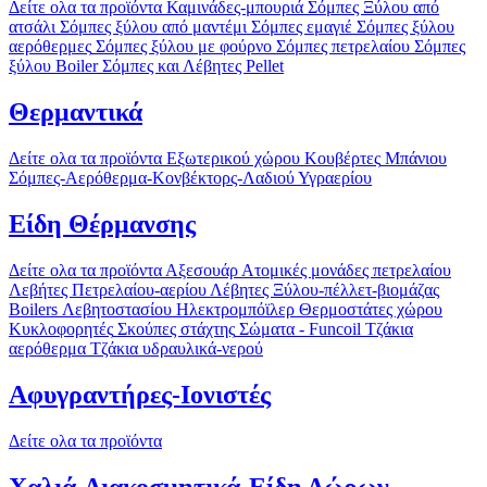
Δείτε ολα τα προϊόντα
Καμινάδες-μπουριά
Σόμπες Ξύλου από
ατσάλι
Σόμπες ξύλου από μαντέμι
Σόμπες εμαγιέ
Σόμπες ξύλου
αερόθερμες
Σόμπες ξύλου με φούρνο
Σόμπες πετρελαίου
Σόμπες
ξύλου Boiler
Σόμπες και Λέβητες Pellet
Θερμαντικά
Δείτε ολα τα προϊόντα
Εξωτερικού χώρου
Κουβέρτες
Μπάνιου
Σόμπες-Αερόθερμα-Κονβέκτορς-Λαδιού
Υγραερίου
Είδη Θέρμανσης
Δείτε ολα τα προϊόντα
Αξεσουάρ
Ατομικές μονάδες πετρελαίου
Λεβήτες Πετρελαίου-αερίου
Λέβητες Ξύλου-πέλλετ-βιομάζας
Boilers Λεβητοστασίου
Ηλεκτρομπόϊλερ
Θερμοστάτες χώρου
Κυκλοφορητές
Σκούπες στάχτης
Σώματα - Funcoil
Τζάκια
αερόθερμα
Τζάκια υδραυλικά-νερού
Αφυγραντήρες-Ιονιστές
Δείτε ολα τα προϊόντα
Χαλιά-Διακοσμητικά-Είδη Δώρων