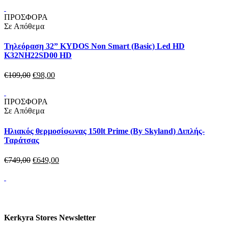
ΠΡΟΣΦΟΡΑ
Σε Απόθεμα
Τηλεόραση 32” KYDOS Non Smart (Basic) Led HD
K32NH22SD00 HD
€
109,
00
€
98,
00
ΠΡΟΣΦΟΡΑ
Σε Απόθεμα
Ηλιακός θερμοσίφωνας 150lt Prime (By Skyland) Διπλής-
Ταράτσας
€
749,
00
€
649,
00
Kerkyra Stores Newsletter