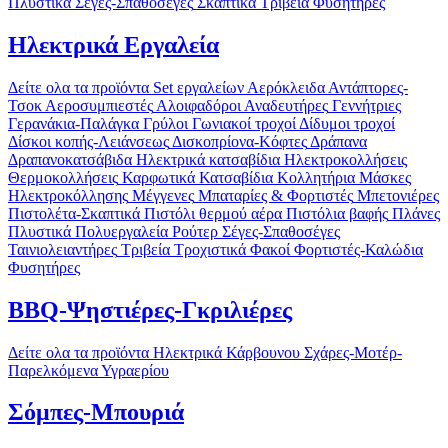
Πλυστικά
Σέγες-Σπαθοσέγες
Σκαπτικά
Τριβεία
Φυσητήρες
Ηλεκτρικά Εργαλεία
Δείτε ολα τα προϊόντα
Set εργαλείων
Αερόκλειδα
Αντάπτορες-
Τσοκ
Αεροσυμπιεστές
Αλοιφαδόροι
Αναδευτήρες
Γεννήτριες
Γερανάκια-Παλάγκα
Γρύλοι
Γωνιακοί τροχοί
Δίδυμοι τροχοί
Δίσκοι κοπής-Λειάνσεως
Δισκοπρίονα-Κόφτες
Δράπανα
Δραπανοκατσάβιδα
Ηλεκτρικά κατσαβίδια
Ηλεκτροκολλήσεις
Θερμοκολλήσεις
Καρφωτικά
Κατσαβίδια
Κολλητήρια
Μάσκες
Ηλεκτροκόλλησης
Μέγγενες
Μπαταρίες & Φορτιστές
Μπετονιέρες
Πιστολέτα-Σκαπτικά
Πιστόλι θερμού αέρα
Πιστόλια βαφής
Πλάνες
Πλυστικά
Πολυεργαλεία
Ρούτερ
Σέγες-Σπαθοσέγες
Ταινιολειαντήρες
Τριβεία
Τροχιστικά
Φακοί
Φορτιστές-Καλώδια
Φυσητήρες
BBQ-Ψηστιέρες-Γκριλιέρες
Δείτε ολα τα προϊόντα
Ηλεκτρικά
Κάρβουνου
Σχάρες-Μοτέρ-
Παρελκόμενα
Υγραερίου
Σόμπες-Μπουριά