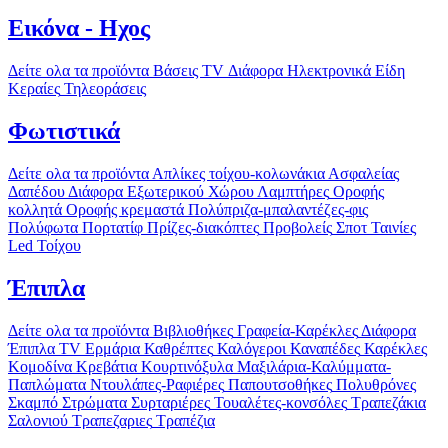
Εικόνα - Ηχος
Δείτε ολα τα προϊόντα
Βάσεις TV
Διάφορα Ηλεκτρονικά Είδη
Κεραίες
Τηλεοράσεις
Φωτιστικά
Δείτε ολα τα προϊόντα
Απλίκες τοίχου-κολωνάκια
Ασφαλείας
Δαπέδου
Διάφορα
Εξωτερικού Χώρου
Λαμπτήρες
Οροφής
κολλητά
Οροφής κρεμαστά
Πολύπριζα-μπαλαντέζες-φις
Πολύφωτα
Πορτατίφ
Πρίζες-διακόπτες
Προβολείς
Σποτ
Ταινίες
Led
Τοίχου
Έπιπλα
Δείτε ολα τα προϊόντα
Βιβλιοθήκες
Γραφεία-Καρέκλες
Διάφορα
Έπιπλα TV
Ερμάρια
Καθρέπτες
Καλόγεροι
Καναπέδες
Καρέκλες
Κομοδίνα
Κρεβάτια
Κουρτινόξυλα
Μαξιλάρια-Καλύμματα-
Παπλώματα
Ντουλάπες-Ραφιέρες
Παπουτσοθήκες
Πολυθρόνες
Σκαμπό
Στρώματα
Συρταριέρες
Τουαλέτες-κονσόλες
Τραπεζάκια
Σαλονιού
Τραπεζαριες
Τραπέζια