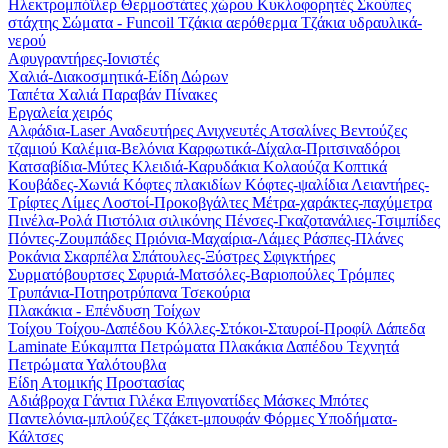
Ηλεκτρομπόϊλερ
Θερμοστάτες χώρου
Κυκλοφορητές
Σκούπες
στάχτης
Σώματα - Funcoil
Τζάκια αερόθερμα
Τζάκια υδραυλικά-
νερού
Αφυγραντήρες-Ιονιστές
Χαλιά-Διακοσμητικά-Είδη Δώρων
Ταπέτα
Χαλιά
Παραβάν
Πίνακες
Εργαλεία χειρός
Αλφάδια-Laser
Αναδευτήρες
Ανιχνευτές
Ατσαλίνες
Βεντούζες
τζαμιού
Καλέμια-Βελόνια
Καρφωτικά-Δίχαλα-Πριτσιναδόροι
Κατσαβίδια-Μύτες
Κλειδιά-Καρυδάκια
Κολαούζα
Κοπτικά
Κουβάδες-Χωνιά
Κόφτες πλακιδίων
Κόφτες-ψαλίδια
Λειαντήρες-
Τρίφτες
Λίμες
Λοστοί-Προκοβγάλτες
Μέτρα-χαράκτες-παχύμετρα
Πινέλα-Ρολά
Πιστόλια σιλικόνης
Πένσες-Γκαζοτανάλιες-Τσιμπίδες
Πόντες-Ζουμπάδες
Πριόνια-Μαχαίρια-Λάμες
Ράσπες-Πλάνες
Ροκάνια
Σκαρπέλα
Σπάτουλες-Ξύστρες
Σφιγκτήρες
Συρματόβουρτσες
Σφυριά-Ματσόλες-Βαριοπούλες
Τρόμπες
Τρυπάνια-Ποτηροτρύπανα
Τσεκούρια
Πλακάκια - Επένδυση Τοίχων
Τοίχου
Τοίχου-Δαπέδου
Κόλλες-Στόκοι-Σταυροί-Προφίλ
Δάπεδα
Laminate
Εύκαμπτα Πετρώματα
Πλακάκια Δαπέδου
Τεχνητά
Πετρώματα
Υαλότουβλα
Είδη Ατομικής Προστασίας
Αδιάβροχα
Γάντια
Γιλέκα
Επιγονατίδες
Μάσκες
Μπότες
Παντελόνια-μπλούζες
Τζάκετ-μπουφάν
Φόρμες
Υποδήματα-
Κάλτσες