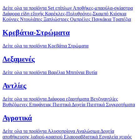
Δείτε ολα τα προϊόντα
Set επίπλων
Αποθήκες-μπαούλα-σκίαστρα
Διάφορα είδη εξοχής
Καρέκλες-Πολυθρόνες-Σκαμπό
Κιόσκια
Κούνιες
Ντουλάπες
Ξαπλώστρες
Ομπρέλες
Παγκάκια
Τραπέζια
Κρεβάτια-Στρώματα
Δείτε ολα τα προϊόντα
Κρεβάτια
Στρώματα
Δεξαμενές
Δείτε ολα τα προϊόντα
Βαρέλια
Μπιτόνια
Βυτία
Αντλίες
Δείτε ολα τα προϊόντα
Διάφορα εξαρτήματα
Βενζιναντλίες
Βυθιζόμενες
Επιφάνειας
Πιεστικά Δοχεία
Πιεστικά Συγκροτήματα
Αγροτικά
Δείτε ολα τα προϊόντα
Αλυσοπρίονα
Αναλώσιμα
Δοχεία
αποθήκευσης λαδιού-κρασιού
Ελαιοραβδιστικά
Εργαλεία χειρός