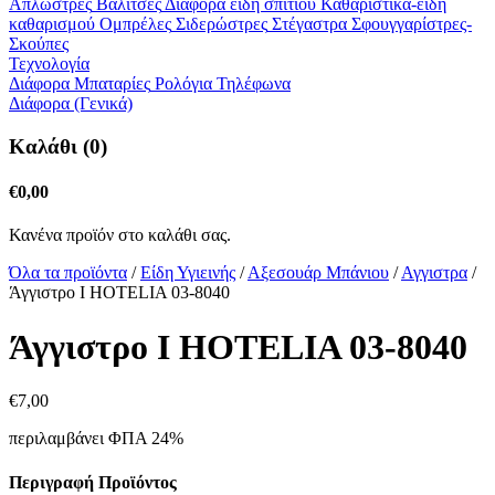
Απλώστρες
Βαλίτσες
Διάφορα είδη σπιτιού
Καθαριστικά-είδη
καθαρισμού
Ομπρέλες
Σιδερώστρες
Στέγαστρα
Σφουγγαρίστρες-
Σκούπες
Τεχνολογία
Διάφορα
Μπαταρίες
Ρολόγια
Τηλέφωνα
Διάφορα (Γενικά)
Καλάθι (0)
€
0,00
Κανένα προϊόν στο καλάθι σας.
Όλα τα προϊόντα
/
Είδη Υγιεινής
/
Αξεσουάρ Μπάνιου
/
Αγγιστρα
/
Άγγιστρο Ι HOTELIA 03-8040
Άγγιστρο Ι HOTELIA 03-8040
€
7,
00
περιλαμβάνει ΦΠΑ 24%
Περιγραφή Προϊόντος