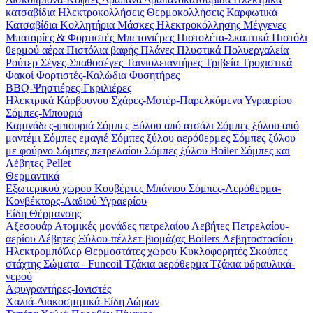
κατσαβίδια
Ηλεκτροκολλήσεις
Θερμοκολλήσεις
Καρφωτικά
Κατσαβίδια
Κολλητήρια
Μάσκες Ηλεκτροκόλλησης
Μέγγενες
Μπαταρίες & Φορτιστές
Μπετονιέρες
Πιστολέτα-Σκαπτικά
Πιστόλι
θερμού αέρα
Πιστόλια βαφής
Πλάνες
Πλυστικά
Πολυεργαλεία
Ρούτερ
Σέγες-Σπαθοσέγες
Ταινιολειαντήρες
Τριβεία
Τροχιστικά
Φακοί
Φορτιστές-Καλώδια
Φυσητήρες
BBQ-Ψηστιέρες-Γκριλιέρες
Ηλεκτρικά
Κάρβουνου
Σχάρες-Μοτέρ-Παρελκόμενα
Υγραερίου
Σόμπες-Μπουριά
Καμινάδες-μπουριά
Σόμπες Ξύλου από ατσάλι
Σόμπες ξύλου από
μαντέμι
Σόμπες εμαγιέ
Σόμπες ξύλου αερόθερμες
Σόμπες ξύλου
με φούρνο
Σόμπες πετρελαίου
Σόμπες ξύλου Boiler
Σόμπες και
Λέβητες Pellet
Θερμαντικά
Εξωτερικού χώρου
Κουβέρτες
Μπάνιου
Σόμπες-Αερόθερμα-
Κονβέκτορς-Λαδιού
Υγραερίου
Είδη Θέρμανσης
Αξεσουάρ
Ατομικές μονάδες πετρελαίου
Λεβήτες Πετρελαίου-
αερίου
Λέβητες Ξύλου-πέλλετ-βιομάζας
Boilers Λεβητοστασίου
Ηλεκτρομπόϊλερ
Θερμοστάτες χώρου
Κυκλοφορητές
Σκούπες
στάχτης
Σώματα - Funcoil
Τζάκια αερόθερμα
Τζάκια υδραυλικά-
νερού
Αφυγραντήρες-Ιονιστές
Χαλιά-Διακοσμητικά-Είδη Δώρων