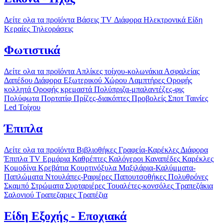
Δείτε ολα τα προϊόντα
Βάσεις TV
Διάφορα Ηλεκτρονικά Είδη
Κεραίες
Τηλεοράσεις
Φωτιστικά
Δείτε ολα τα προϊόντα
Απλίκες τοίχου-κολωνάκια
Ασφαλείας
Δαπέδου
Διάφορα
Εξωτερικού Χώρου
Λαμπτήρες
Οροφής
κολλητά
Οροφής κρεμαστά
Πολύπριζα-μπαλαντέζες-φις
Πολύφωτα
Πορτατίφ
Πρίζες-διακόπτες
Προβολείς
Σποτ
Ταινίες
Led
Τοίχου
Έπιπλα
Δείτε ολα τα προϊόντα
Βιβλιοθήκες
Γραφεία-Καρέκλες
Διάφορα
Έπιπλα TV
Ερμάρια
Καθρέπτες
Καλόγεροι
Καναπέδες
Καρέκλες
Κομοδίνα
Κρεβάτια
Κουρτινόξυλα
Μαξιλάρια-Καλύμματα-
Παπλώματα
Ντουλάπες-Ραφιέρες
Παπουτσοθήκες
Πολυθρόνες
Σκαμπό
Στρώματα
Συρταριέρες
Τουαλέτες-κονσόλες
Τραπεζάκια
Σαλονιού
Τραπεζαριες
Τραπέζια
Είδη Εξοχής - Εποχιακά