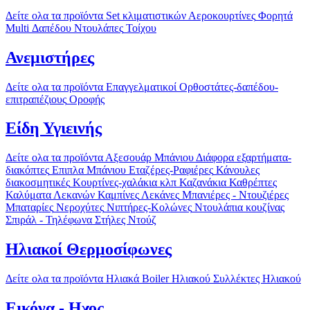
Δείτε ολα τα προϊόντα
Set κλιματιστικών
Αεροκουρτίνες
Φορητά
Multi
Δαπέδου
Ντουλάπες
Τοίχου
Ανεμιστήρες
Δείτε ολα τα προϊόντα
Επαγγελματικοί
Ορθοστάτες-δαπέδου-
επιτραπέζιους
Οροφής
Είδη Υγιεινής
Δείτε ολα τα προϊόντα
Αξεσουάρ Μπάνιου
Διάφορα εξαρτήματα-
διακόπτες
Επιπλα Μπάνιου
Εταζέρες-Ραφιέρες
Κάνουλες
διακοσμητικές
Κουρτίνες-χαλάκια κλπ
Καζανάκια
Καθρέπτες
Καλύματα Λεκανών
Καμπίνες
Λεκάνες
Μπανιέρες - Ντουζιέρες
Μπαταρίες
Νεροχύτες
Νιπτήρες-Κολώνες
Ντουλάπια κουζίνας
Σπιράλ - Τηλέφωνα
Στήλες Ντούζ
Ηλιακοί Θερμοσίφωνες
Δείτε ολα τα προϊόντα
Ηλιακά
Boiler Ηλιακού
Συλλέκτες Ηλιακού
Εικόνα - Ηχος