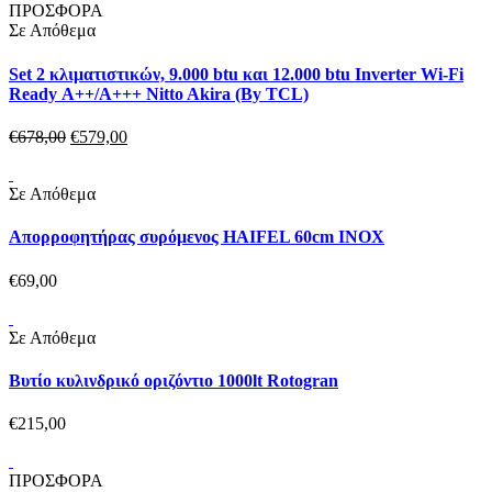
ΠΡΟΣΦΟΡΑ
Σε Απόθεμα
Set 2 κλιματιστικών, 9.000 btu και 12.000 btu Inverter Wi-Fi
Ready Α++/Α+++ Nitto Akira (By TCL)
€
678,
00
€
579,
00
Σε Απόθεμα
Απορροφητήρας συρόμενος HAIFEL 60cm INOX
€
69,
00
Σε Απόθεμα
Βυτίο κυλινδρικό οριζόντιο 1000lt Rotogran
€
215,
00
ΠΡΟΣΦΟΡΑ