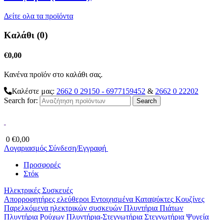
Δείτε ολα τα προϊόντα
Καλάθι (0)
€
0,00
Κανένα προϊόν στο καλάθι σας.
Καλέστε μας:
2662 0 29150 - 6977159452
&
2662 0 22202
Search for:
0
€
0,00
Λογαριασμός
Σύνδεση/Εγγραφή
Προσφορές
Στόκ
Ηλεκτρικές Συσκευές
Απορροφητήρες ελεύθεροι
Εντοιχισμένα
Καταψύκτες
Κουζίνες
Παρελκόμενα ηλεκτρικών συσκευών
Πλυντήρια Πιάτων
Πλυντήρια Ρούχων
Πλυντήρια-Στεγνωτήρια
Στεγνωτήρια
Ψυγεία