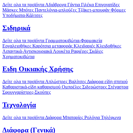
Δείτε ολα τα προϊόντα
Αδιάβροχα
Γάντια
Γιλέκα
Επιγονατίδες
Μάσκες
Μπότες
Παντελόνια-μπλούζες
Τζάκετ-μπουφάν
Φόρμες
Υποδήματα-Κάλτσες
Σιδηρικά
Δείτε ολα τα προϊόντα
Γραμματοκιβώτια-Φαρμακεία
Εργαλειοθήκες
Καρότσια μεταφοράς
Κλειδαριές
Κλειδοθήκες
Λιπαντικά-Αντισκουριακά
Λουκέτα
Ραφιέρες
Σκάλες
Χρηματοκιβώτια
Ειδη Οικιακής Χρήσης
Δείτε ολα τα προϊόντα
Απλώστρες
Βαλίτσες
Διάφορα είδη σπιτιού
Καθαριστικά-είδη καθαρισμού
Ομπρέλες
Σιδερώστρες
Στέγαστρα
Σφουγγαρίστρες-Σκούπες
Τεχνολογία
Δείτε ολα τα προϊόντα
Διάφορα
Μπαταρίες
Ρολόγια
Τηλέφωνα
Διάφορα (Γενικά)