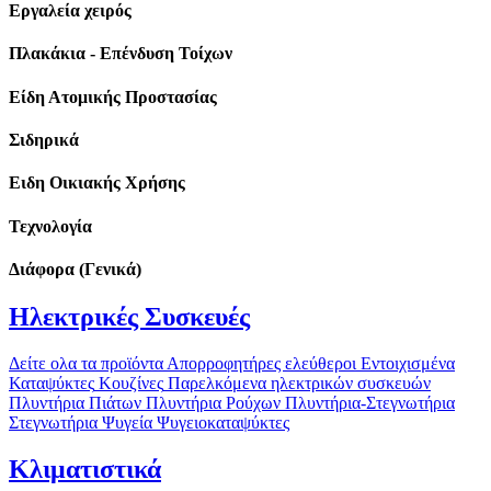
Εργαλεία χειρός
Πλακάκια - Επένδυση Τοίχων
Είδη Ατομικής Προστασίας
Σιδηρικά
Ειδη Οικιακής Χρήσης
Τεχνολογία
Διάφορα (Γενικά)
Ηλεκτρικές Συσκευές
Δείτε ολα τα προϊόντα
Απορροφητήρες ελεύθεροι
Εντοιχισμένα
Καταψύκτες
Κουζίνες
Παρελκόμενα ηλεκτρικών συσκευών
Πλυντήρια Πιάτων
Πλυντήρια Ρούχων
Πλυντήρια-Στεγνωτήρια
Στεγνωτήρια
Ψυγεία
Ψυγειοκαταψύκτες
Κλιματιστικά