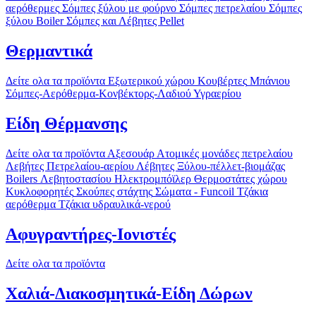
αερόθερμες
Σόμπες ξύλου με φούρνο
Σόμπες πετρελαίου
Σόμπες
ξύλου Boiler
Σόμπες και Λέβητες Pellet
Θερμαντικά
Δείτε ολα τα προϊόντα
Εξωτερικού χώρου
Κουβέρτες
Μπάνιου
Σόμπες-Αερόθερμα-Κονβέκτορς-Λαδιού
Υγραερίου
Είδη Θέρμανσης
Δείτε ολα τα προϊόντα
Αξεσουάρ
Ατομικές μονάδες πετρελαίου
Λεβήτες Πετρελαίου-αερίου
Λέβητες Ξύλου-πέλλετ-βιομάζας
Boilers Λεβητοστασίου
Ηλεκτρομπόϊλερ
Θερμοστάτες χώρου
Κυκλοφορητές
Σκούπες στάχτης
Σώματα - Funcoil
Τζάκια
αερόθερμα
Τζάκια υδραυλικά-νερού
Αφυγραντήρες-Ιονιστές
Δείτε ολα τα προϊόντα
Χαλιά-Διακοσμητικά-Είδη Δώρων