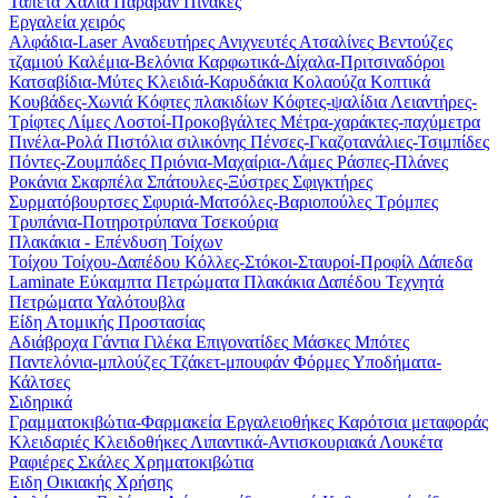
Ταπέτα
Χαλιά
Παραβάν
Πίνακες
Εργαλεία χειρός
Αλφάδια-Laser
Αναδευτήρες
Ανιχνευτές
Ατσαλίνες
Βεντούζες
τζαμιού
Καλέμια-Βελόνια
Καρφωτικά-Δίχαλα-Πριτσιναδόροι
Κατσαβίδια-Μύτες
Κλειδιά-Καρυδάκια
Κολαούζα
Κοπτικά
Κουβάδες-Χωνιά
Κόφτες πλακιδίων
Κόφτες-ψαλίδια
Λειαντήρες-
Τρίφτες
Λίμες
Λοστοί-Προκοβγάλτες
Μέτρα-χαράκτες-παχύμετρα
Πινέλα-Ρολά
Πιστόλια σιλικόνης
Πένσες-Γκαζοτανάλιες-Τσιμπίδες
Πόντες-Ζουμπάδες
Πριόνια-Μαχαίρια-Λάμες
Ράσπες-Πλάνες
Ροκάνια
Σκαρπέλα
Σπάτουλες-Ξύστρες
Σφιγκτήρες
Συρματόβουρτσες
Σφυριά-Ματσόλες-Βαριοπούλες
Τρόμπες
Τρυπάνια-Ποτηροτρύπανα
Τσεκούρια
Πλακάκια - Επένδυση Τοίχων
Τοίχου
Τοίχου-Δαπέδου
Κόλλες-Στόκοι-Σταυροί-Προφίλ
Δάπεδα
Laminate
Εύκαμπτα Πετρώματα
Πλακάκια Δαπέδου
Τεχνητά
Πετρώματα
Υαλότουβλα
Είδη Ατομικής Προστασίας
Αδιάβροχα
Γάντια
Γιλέκα
Επιγονατίδες
Μάσκες
Μπότες
Παντελόνια-μπλούζες
Τζάκετ-μπουφάν
Φόρμες
Υποδήματα-
Κάλτσες
Σιδηρικά
Γραμματοκιβώτια-Φαρμακεία
Εργαλειοθήκες
Καρότσια μεταφοράς
Κλειδαριές
Κλειδοθήκες
Λιπαντικά-Αντισκουριακά
Λουκέτα
Ραφιέρες
Σκάλες
Χρηματοκιβώτια
Ειδη Οικιακής Χρήσης