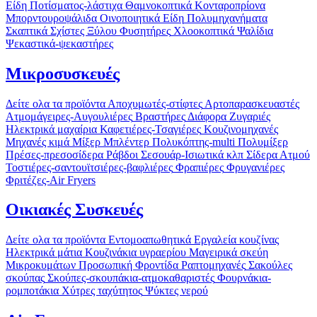
Είδη Ποτίσματος-λάστιχα
Θαμνοκοπτικά
Κονταροπρίονα
Μπορντουροψάλιδα
Οινοποιητικά Είδη
Πολυμηχανήματα
Σκαπτικά
Σχίστες Ξύλου
Φυσητήρες
Χλοοκοπτικά
Ψαλίδια
Ψεκαστικά-ψεκαστήρες
Μικροσυσκευές
Δείτε ολα τα προϊόντα
Αποχυμωτές-στίφτες
Αρτοπαρασκευαστές
Ατμομάγειρες-Αυγουλιέρες
Βραστήρες
Διάφορα
Ζυγαριές
Ηλεκτρικά μαχαίρια
Καφετιέρες-Τσαγιέρες
Κουζινομηχανές
Μηχανές κιμά
Μίξερ
Μπλέντερ
Πολυκόπτης-multi
Πολυμίξερ
Πρέσες-πρεσοσίδερα
Ράβδοι
Σεσουάρ-Ισιωτικά κλπ
Σίδερα Ατμού
Τοστιέρες-σαντουϊτσιέρες-βαφλιέρες
Φραπιέρες
Φρυγανιέρες
Φριτέζες-Air Fryers
Οικιακές Συσκευές
Δείτε ολα τα προϊόντα
Εντομοαπωθητικά
Εργαλεία κουζίνας
Ηλεκτρικά μάτια
Κουζινάκια υγραερίου
Μαγειρικά σκεύη
Μικροκυμάτων
Προσωπική Φροντίδα
Ραπτομηχανές
Σακούλες
σκούπας
Σκούπες-σκουπάκια-ατμοκαθαριστές
Φουρνάκια-
ρομποτάκια
Χύτρες ταχύτητος
Ψύκτες νερού