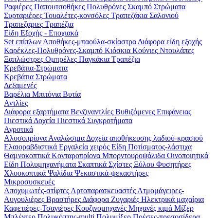
Ραφιέρες
Παπουτσοθήκες
Πολυθρόνες
Σκαμπό
Στρώματα
Συρταριέρες
Τουαλέτες-κονσόλες
Τραπεζάκια Σαλονιού
Τραπεζαριες
Τραπέζια
Είδη Εξοχής - Εποχιακά
Set επίπλων
Αποθήκες-μπαούλα-σκίαστρα
Διάφορα είδη εξοχής
Καρέκλες-Πολυθρόνες-Σκαμπό
Κιόσκια
Κούνιες
Ντουλάπες
Ξαπλώστρες
Ομπρέλες
Παγκάκια
Τραπέζια
Κρεβάτια-Στρώματα
Κρεβάτια
Στρώματα
Δεξαμενές
Βαρέλια
Μπιτόνια
Βυτία
Αντλίες
Διάφορα εξαρτήματα
Βενζιναντλίες
Βυθιζόμενες
Επιφάνειας
Πιεστικά Δοχεία
Πιεστικά Συγκροτήματα
Αγροτικά
Αλυσοπρίονα
Αναλώσιμα
Δοχεία αποθήκευσης λαδιού-κρασιού
Ελαιοραβδιστικά
Εργαλεία χειρός
Είδη Ποτίσματος-λάστιχα
Θαμνοκοπτικά
Κονταροπρίονα
Μπορντουροψάλιδα
Οινοποιητικά
Είδη
Πολυμηχανήματα
Σκαπτικά
Σχίστες Ξύλου
Φυσητήρες
Χλοοκοπτικά
Ψαλίδια
Ψεκαστικά-ψεκαστήρες
Μικροσυσκευές
Αποχυμωτές-στίφτες
Αρτοπαρασκευαστές
Ατμομάγειρες-
Αυγουλιέρες
Βραστήρες
Διάφορα
Ζυγαριές
Ηλεκτρικά μαχαίρια
Καφετιέρες-Τσαγιέρες
Κουζινομηχανές
Μηχανές κιμά
Μίξερ
Μπλέντερ
Πολυκόπτης-multi
Πολυμίξερ
Πρέσες-πρεσοσίδερα