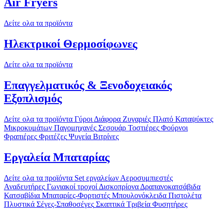
Air Fryers
Δείτε ολα τα προϊόντα
Ηλεκτρικοί Θερμοσίφωνες
Δείτε ολα τα προϊόντα
Επαγγελματικός & Ξενοδοχειακός
Εξοπλισμός
Δείτε ολα τα προϊόντα
Γύροι
Διάφορα
Ζυγαριές
Πλατό
Καταψύκτες
Μικροκυμάτων
Παγομηχανές
Σεσουάρ
Τοστιέρες
Φούρνοι
Φραπιέρες
Φριτέζες
Ψυγεία Βιτρίνες
Εργαλεία Μπαταρίας
Δείτε ολα τα προϊόντα
Set εργαλείων
Αεροσυμπιεστές
Αναδευτήρες
Γωνιακοί τροχοί
Δισκοπρίονα
Δραπανοκατσάβιδα
Κατσαβίδια
Μπαταρίες-Φορτιστές
Μπουλονόκλειδα
Πιστολέτα
Πλυστικά
Σέγες-Σπαθοσέγες
Σκαπτικά
Τριβεία
Φυσητήρες