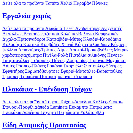
Δείτε ολα τα προϊόντα
Ταπέτα
Χαλιά
Παραβάν
Πίνακες
Εργαλεία χειρός
Δείτε ολα τα προϊόντα
Αλφάδια-Laser
Αναδευτήρες
Ανιχνευτές
Ατσαλίνες
Βεντούζες τζαμιού
Καλέμια-Βελόνια
Καρφωτικά-
Δίχαλα-Πριτσιναδόροι
Κατσαβίδια-Μύτες
Κλειδιά-Καρυδάκια
Κολαούζα
Κοπτικά
Κουβάδες-Χωνιά
Κόφτες πλακιδίων
Κόφτες-
ψαλίδια
Λειαντήρες-Τρίφτες
Λίμες
Λοστοί-Προκοβγάλτες
Μέτρα-
χαράκτες-παχύμετρα
Πινέλα-Ρολά
Πιστόλια σιλικόνης
Πένσες-
Γκαζοτανάλιες-Τσιμπίδες
Πόντες-Ζουμπάδες
Πριόνια-Μαχαίρια-
Λάμες
Ράσπες-Πλάνες
Ροκάνια
Σκαρπέλα
Σπάτουλες-Ξύστρες
Σφιγκτήρες
Συρματόβουρτσες
Σφυριά-Ματσόλες-Βαριοπούλες
Τρόμπες
Τρυπάνια-Ποτηροτρύπανα
Τσεκούρια
Πλακάκια - Επένδυση Τοίχων
Δείτε ολα τα προϊόντα
Τοίχου
Τοίχου-Δαπέδου
Κόλλες-Στόκοι-
Σταυροί-Προφίλ
Δάπεδα Laminate
Εύκαμπτα Πετρώματα
Πλακάκια Δαπέδου
Τεχνητά Πετρώματα
Υαλότουβλα
Είδη Ατομικής Προστασίας