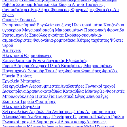
Ράβδοι
Σεσουάρ-Ισιωτικά κλπ
Σίδερα Ατμού
Τοστιέρες-
σαντουϊτσιέρες-βαφλιέρες
Φραπιέρες
Φρυγανιέρες
Φριτέζες-Air
Fryers
Οικιακές Συσκευές
Εντομοαπωθητικά
Εργαλεία κουζίνας
Ηλεκτρικά μάτια
Κουζινάκια
υγραερίου
Μαγειρικά σκεύη
Μικροκυμάτων
Προσωπική Φροντίδα
Ραπτομηχανές
Σακούλες σκούπας
Σκούπες-σκουπάκια-
ατμοκαθαριστές
Φουρνάκια-ρομποτάκια
Χύτρες ταχύτητος
Ψύκτες
νερού
Air Fryers
Ηλεκτρικοί Θερμοσίφωνες
Επαγγελματικός & Ξενοδοχειακός Εξοπλισμός
Γύροι
Διάφορα
Ζυγαριές
Πλατό
Καταψύκτες
Μικροκυμάτων
Παγομηχανές
Σεσουάρ
Τοστιέρες
Φούρνοι
Φραπιέρες
Φριτέζες
Ψυγεία Βιτρίνες
Εργαλεία Μπαταρίας
Set εργαλείων
Αεροσυμπιεστές
Αναδευτήρες
Γωνιακοί τροχοί
Δισκοπρίονα
Δραπανοκατσάβιδα
Κατσαβίδια
Μπαταρίες-Φορτιστές
Μπουλονόκλειδα
Πιστολέτα
Πλυστικά
Σέγες-Σπαθοσέγες
Σκαπτικά
Τριβεία
Φυσητήρες
Ηλεκτρικά Εργαλεία
Set εργαλείων
Αερόκλειδα
Αντάπτορες-Τσοκ
Αεροσυμπιεστές
Αλοιφαδόροι
Αναδευτήρες
Γεννήτριες
Γερανάκια-Παλάγκα
Γρύλοι
Γωνιακοί τροχοί
Δίδυμοι τροχοί
Δίσκοι κοπής-Λειάνσεως
Δισκοπρίονα-Κόφτες
Δράπανα
Δραπανοκατσάβιδα
Ηλεκτρικά