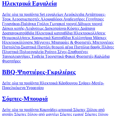
Ηλεκτρικά Εργαλεία
Δείτε ολα τα προϊόντα
Set εργαλείων
Αερόκλειδα
Αντάπτορες-
Τσοκ
Αεροσυμπιεστές
Αλοιφαδόροι
Αναδευτήρες
Γεννήτριες
Γερανάκια-Παλάγκα
Γρύλοι
Γωνιακοί τροχοί
Δίδυμοι τροχοί
Δίσκοι κοπής-Λειάνσεως
Δισκοπρίονα-Κόφτες
Δράπανα
Δραπανοκατσάβιδα
Ηλεκτρικά κατσαβίδια
Ηλεκτροκολλήσεις
Θερμοκολλήσεις
Καρφωτικά
Κατσαβίδια
Κολλητήρια
Μάσκες
Ηλεκτροκόλλησης
Μέγγενες
Μπαταρίες & Φορτιστές
Μπετονιέρες
Πιστολέτα-Σκαπτικά
Πιστόλι θερμού αέρα
Πιστόλια βαφής
Πλάνες
Πλυστικά
Πολυεργαλεία
Ρούτερ
Σέγες-Σπαθοσέγες
Ταινιολειαντήρες
Τριβεία
Τροχιστικά
Φακοί
Φορτιστές-Καλώδια
Φυσητήρες
BBQ-Ψηστιέρες-Γκριλιέρες
Δείτε ολα τα προϊόντα
Ηλεκτρικά
Κάρβουνου
Σχάρες-Μοτέρ-
Παρελκόμενα
Υγραερίου
Σόμπες-Μπουριά
Δείτε ολα τα προϊόντα
Καμινάδες-μπουριά
Σόμπες Ξύλου από
ατσάλι
Σόμπες ξύλου από μαντέμι
Σόμπες εμαγιέ
Σόμπες ξύλου